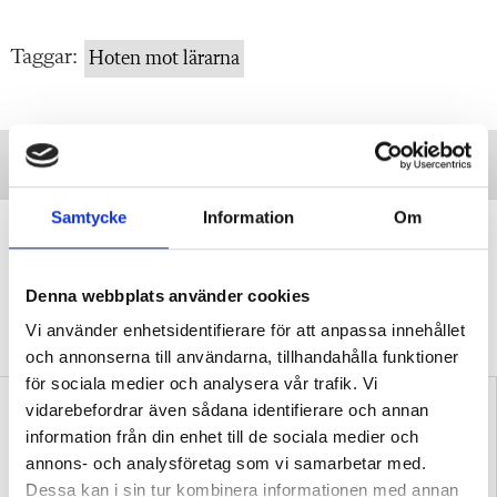
Taggar:
Hoten mot lärarna
Samtycke
Information
Om
”Vi lovar behöriga lärare i varje
klassrum”
Denna webbplats använder cookies
VALDEBATT
Centerpartiets tioåriga plan:
Inga fler obehöriga lärare.
Vi använder enhetsidentifierare för att anpassa innehållet
och annonserna till användarna, tillhandahålla funktioner
för sociala medier och analysera vår trafik. Vi
vidarebefordrar även sådana identifierare och annan
information från din enhet till de sociala medier och
annons- och analysföretag som vi samarbetar med.
Dessa kan i sin tur kombinera informationen med annan