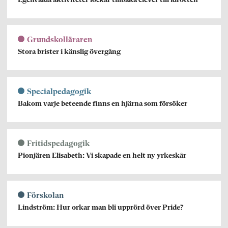
Egenvalda aktiviteter lockar tillbaka elever till idrotten
Grundskolläraren
Stora brister i känslig övergång
Specialpedagogik
Bakom varje beteende finns en hjärna som försöker
Fritidspedagogik
Pionjären Elisabeth: Vi skapade en helt ny yrkeskår
Förskolan
Lindström: Hur orkar man bli upprörd över Pride?