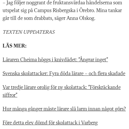
– Jag följer noggrant de fruktansvärdaa händelserna som
utspelat sig på Campus Risbergska i Örebro. Mina tankar
går till de som drabbats, säger Anna Olskog.
TEXTEN UPPDATERAS
LÄS MER:
Läraren Cheima höggs i knivdådet: ”Ångrar inget”
Svenska skolattacker: Fyra döda lärare – och flera skadade
Var tredje lärare orolig för ny skolattack: ”Förskräckande
siffror”
Hur många gånger måste lärare slå larm innan något görs?
Före detta elev dömd för skolattack i Varberg