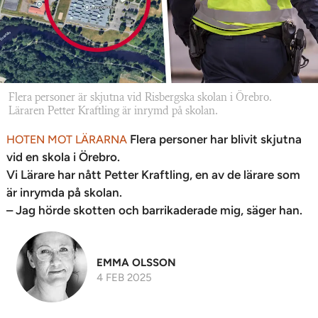
Flera personer är skjutna vid Risbergska skolan i Örebro.
Läraren Petter Kraftling är inrymd på skolan.
Flera personer har blivit skjutna
HOTEN MOT LÄRARNA
vid en skola i Örebro.
Vi Lärare har nått Petter Kraftling, en av de lärare som
är inrymda på skolan.
– Jag hörde skotten och barrikaderade mig, säger han.
EMMA OLSSON
4 FEB 2025