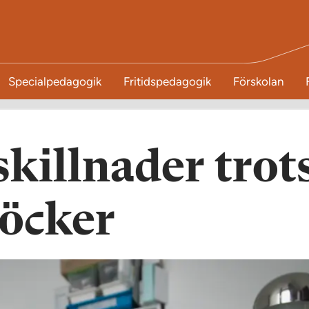
Specialpedagogik
Fritidspedagogik
Förskolan
skillnader trot
böcker