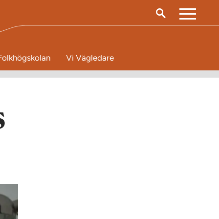
M
e
n
Folkhögskolan
Vi Vägledare
y
s