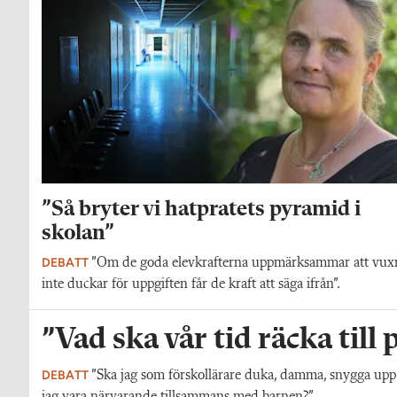
”Så bryter vi hatpratets pyramid i
skolan”
DEBATT
”Om de goda elevkrafterna uppmärksammar att vux
inte duckar för uppgiften får de kraft att säga ifrån”.
”Vad ska vår tid räcka till
DEBATT
”Ska jag som förskollärare duka, damma, snygga upp i h
jag vara närvarande tillsammans med barnen?”