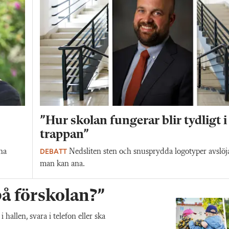
”Hur skolan fungerar blir tydligt i
trappan”
DEBATT
na
Nedsliten sten och snusprydda logotyper avslöj
man kan ana.
 på förskolan?”
allen, svara i telefon eller ska