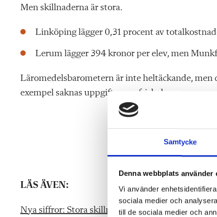
Men skillnaderna är stora.
Linköping lägger 0,31 procent av totalkostna
Lerum lägger 394 kronor per elev, men Munkf
Läromedelsbarometern är inte heltäckande, men de
exempel saknas uppgifter om friskolorna.
Samtycke
Denna webbplats använder 
LÄS ÄVEN:
Vi använder enhetsidentifierar
sociala medier och analysera 
Nya siffror: Stora skillnader i inköp av läromedel
till de sociala medier och a