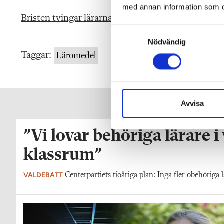
med annan information som du 
Bristen tvingar lärarna att bryta mot skollagen
S
Nödvändig
a
m
Taggar:
Läromedel
t
y
c
k
Avvisa
e
s
”Vi lovar behöriga lärare i
v
a
klassrum”
l
VALDEBATT
Centerpartiets tioåriga plan: Inga fler obehöriga l