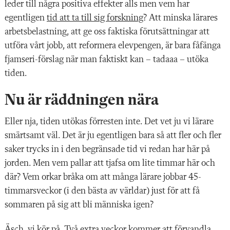
leder till några positiva effekter alls men vem har
egentligen
tid att ta till sig forskning
? Att minska lärares
arbetsbelastning, att ge oss faktiska förutsättningar att
utföra vårt jobb, att reformera elevpengen, är bara fåfänga
fjamseri-förslag när man faktiskt kan – tadaaa – utöka
tiden.
Nu är räddningen nära
Eller nja, tiden utökas förresten inte. Det vet ju vi lärare
smärtsamt väl. Det är ju egentligen bara så att fler och fler
saker trycks in i den begränsade tid vi redan har här på
jorden. Men vem pallar att tjafsa om lite timmar här och
där? Vem orkar bråka om att många lärare jobbar 45-
timmarsveckor (i den bästa av världar) just för att få
sommaren på sig att bli människa igen?
Äsch, vi kör på. Två extra veckor kommer att förvandla