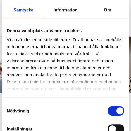
barn behöver anpassas?”
Samtycke
Information
Om
DEBATT
”Frågan är hur skolan kan ge plats åt
fler barn från början – inte hur de ska
anpassas till skolan”.
Denna webbplats använder cookies
Vi använder enhetsidentifierare för att anpassa innehållet
och annonserna till användarna, tillhandahålla funktioner
för sociala medier och analysera vår trafik. Vi
vidarebefordrar även sådana identifierare och annan
information från din enhet till de sociala medier och
annons- och analysföretag som vi samarbetar med.
Dessa kan i sin tur kombinera informationen med annan
information som du har tillhandahållit eller som de har
samlat in när du har använt deras tjänster.
”Att ställa krav är inte elakt”
S
Nödvändig
a
DEBATT
”Att ställa krav är inte elakt. Att vara schysst är inte alltid
m
snällt. Många gånger är det bara ett svek”, skriver Ulrica Björkblom
t
Agah om stöket i klassrummen.
Inställningar