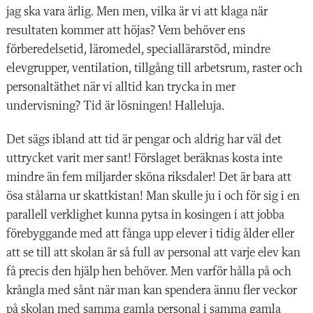
jag ska vara ärlig. Men men, vilka är vi att klaga när
resultaten kommer att höjas? Vem behöver ens
förberedelsetid, läromedel, speciallärarstöd, mindre
elevgrupper, ventilation, tillgång till arbetsrum, raster och
personaltäthet när vi alltid kan trycka in mer
undervisning? Tid är lösningen! Halleluja.
Det sägs ibland att tid är pengar och aldrig har väl det
uttrycket varit mer sant! Förslaget beräknas kosta inte
mindre än fem miljarder sköna riksdaler! Det är bara att
ösa stålarna ur skattkistan! Man skulle ju i och för sig i en
parallell verklighet kunna pytsa in kosingen i att jobba
förebyggande med att fånga upp elever i tidig ålder eller
att se till att skolan är så full av personal att varje elev kan
få precis den hjälp hen behöver. Men varför hålla på och
krångla med sånt när man kan spendera ännu fler veckor
på skolan med samma gamla personal i
samma gamla