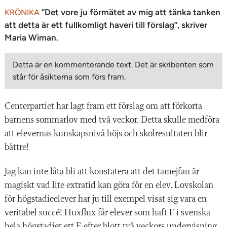
”Det vore ju förmätet av mig att tänka tanken
KRÖNIKA
att detta är ett fullkomligt haveri till förslag”, skriver
Maria Wiman.
Detta är en kommenterande text. Det är skribenten som
står för åsikterna som förs fram.
Centerpartiet har lagt fram ett förslag om att förkorta
barnens sommarlov med två veckor. Detta skulle medföra
att elevernas kunskapsnivå höjs och skolresultaten blir
bättre!
Jag kan inte låta bli att konstatera att det tamejfan är
magiskt vad lite extratid kan göra för en elev. Lovskolan
för högstadieelever har ju till exempel visat sig vara en
veritabel succé! Huxflux får elever som haft F i svenska
hela högstadiet ett E efter blott två veckors undervisning