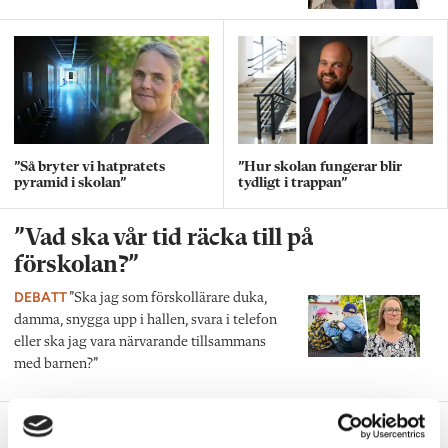
”Så bryter vi hatpratets
”Hur skolan fungerar blir
pyramid i skolan”
tydligt i trappan”
”Vad ska vår tid räcka till på
förskolan?”
DEBATT
”Ska jag som förskollärare duka,
damma, snygga upp i hallen, svara i telefon
eller ska jag vara närvarande tillsammans
med barnen?”
”Vad säger det om skolan när allt fler