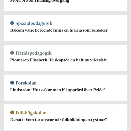
Stora brister i känslig övergång
Specialpedagogik
Bakom varje beteende finns en hjärna som försöker
Fritidspedagogik
Pionjären Elisabeth: Vi skapade en helt ny yrkeskår
Förskolan
Lindström: Hur orkar man bli upprörd över Pride?
Folkhögskolan
Debatt: Vem tar ansvar när folkbildningen tystnar?