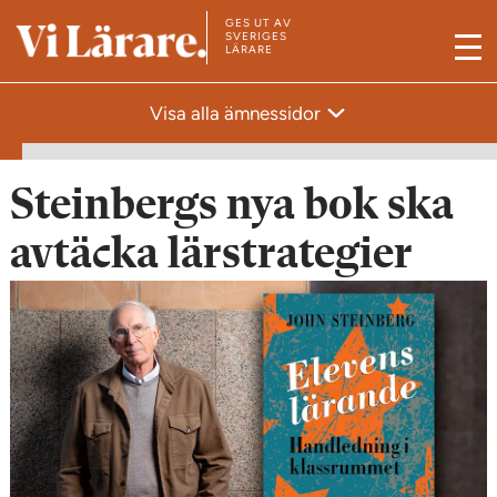
GES UT AV
T
SVERIGES
LÄRARE
M
i
e
l
Visa alla ämnessidor
n
l
y
s
t
Steinbergs nya bok ska
a
avtäcka lärstrategier
r
t
s
i
d
a
n