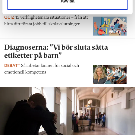
Avvisa
ny lärare?
QUIZ
15 verklighetsnära situationer – från att
hitta ditt första jobb till skolavslutningen.
Diagnoserna: ”Vi bör sluta sätta
etiketter på barn”
DEBATT
Så arbetar läraren för social och
emotionell kompetens