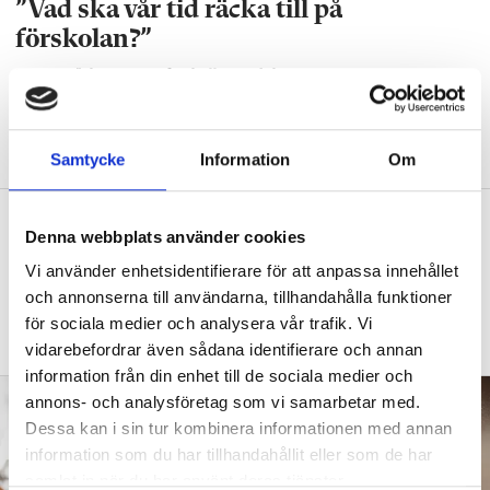
”Vad ska vår tid räcka till på
förskolan?”
DEBATT
”Ska jag som förskollärare duka,
damma, snygga upp i hallen, svara i telefon
eller ska jag vara närvarande tillsammans
med barnen?”
Samtycke
Information
Om
”Vad säger det om skolan när allt fler
Denna webbplats använder cookies
barn behöver anpassas?”
Vi använder enhetsidentifierare för att anpassa innehållet
DEBATT
”Frågan är hur skolan kan ge plats åt
och annonserna till användarna, tillhandahålla funktioner
fler barn från början – inte hur de ska
för sociala medier och analysera vår trafik. Vi
anpassas till skolan”.
vidarebefordrar även sådana identifierare och annan
information från din enhet till de sociala medier och
annons- och analysföretag som vi samarbetar med.
Dessa kan i sin tur kombinera informationen med annan
information som du har tillhandahållit eller som de har
samlat in när du har använt deras tjänster.