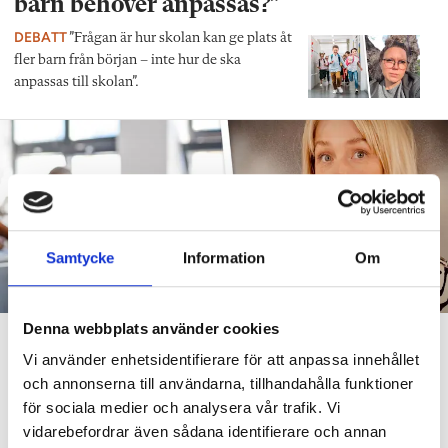
barn behöver anpassas?”
DEBATT
”Frågan är hur skolan kan ge plats åt
fler barn från början – inte hur de ska
anpassas till skolan”.
Samtycke
Information
Om
Denna webbplats använder cookies
”Att ställa krav är inte elakt”
Vi använder enhetsidentifierare för att anpassa innehållet
DEBATT
”Att ställa krav är inte elakt. Att vara schysst är inte alltid
och annonserna till användarna, tillhandahålla funktioner
snällt. Många gånger är det bara ett svek”, skriver Ulrica Björkblom
för sociala medier och analysera vår trafik. Vi
Agah om stöket i klassrummen.
vidarebefordrar även sådana identifierare och annan