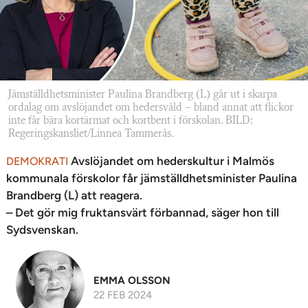
Jämställdhetsminister Paulina Brandberg (L) går ut i skarpa
ordalag om avslöjandet om hedersvåld – bland annat att flickor
inte får bära kortärmat och kortbent i förskolan. BILD:
Regeringskansliet/Linnea Tammerås.
Avslöjandet om hederskultur i Malmös
DEMOKRATI
kommunala förskolor får jämställdhetsminister Paulina
Brandberg (L) att reagera.
– Det gör mig fruktansvärt förbannad, säger hon till
Sydsvenskan.
EMMA OLSSON
22 FEB 2024