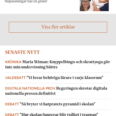
"Anpassningar har en gräns”
Visa fler artiklar
SENASTE NYTT
KRÖNIKA
Maria Wiman: Knyppelbingo och skrattyoga gör
inte min undervisning bättre
VALDEBATT
”Vi lovar behöriga lärare i varje klassrum”
DIGITALA NATIONELLA PROV
Regeringen skrotar digitala
nationella proven definitivt
DEBATT
”Så bryter vi hatpratets pyramid i skolan”
DEBATT
”Hur skolan fungerar blir tydligt i trappan”