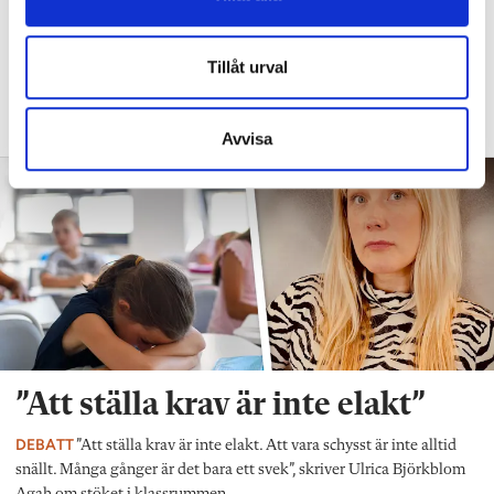
”Vad säger det om skolan när allt fler
barn behöver anpassas?”
Tillåt urval
DEBATT
”Frågan är hur skolan kan ge plats åt
fler barn från början – inte hur de ska
anpassas till skolan”.
Avvisa
”Att ställa krav är inte elakt”
DEBATT
”Att ställa krav är inte elakt. Att vara schysst är inte alltid
snällt. Många gånger är det bara ett svek”, skriver Ulrica Björkblom