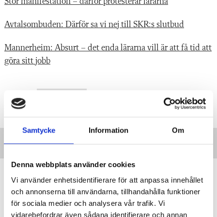
Stor manifestation – därför protesterar lärarna
Avtalsombuden: Därför sa vi nej till SKR:s slutbud
Mannerheim: Absurt – det enda lärarna vill är att få tid att
göra sitt jobb
Taggar:
Avtalsrörelse
Samtycke
Information
Om
Denna webbplats använder cookies
”Vi lovar behöriga lärare i varje
Vi använder enhetsidentifierare för att anpassa innehållet
klassrum”
och annonserna till användarna, tillhandahålla funktioner
VALDEBATT
Centerpartiets tioåriga plan:
för sociala medier och analysera vår trafik. Vi
Inga fler obehöriga lärare.
vidarebefordrar även sådana identifierare och annan