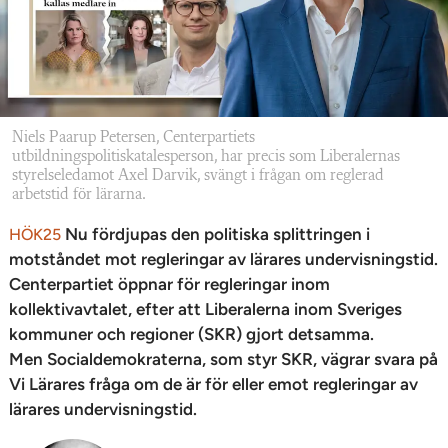
Niels Paarup Petersen, Centerpartiets
utbildningspolitiskatalesperson, har precis som Liberalernas
styrelseledamot Axel Darvik, svängt i frågan om reglerad
arbetstid för lärarna.
Nu fördjupas den politiska splittringen i
HÖK25
motståndet mot regleringar av lärares undervisningstid.
Centerpartiet öppnar för regleringar inom
kollektivavtalet, efter att Liberalerna inom Sveriges
kommuner och regioner (SKR) gjort detsamma.
Men Socialdemokraterna, som styr SKR, vägrar svara på
Vi Lärares fråga om de är för eller emot regleringar av
lärares undervisningstid.