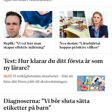
Agah om stöket i klassrummen.
Replik: ”Vi vet hur man
Nya skolan: ”Lärarhjärtat
skapar effektiv inlärning”
hoppas på bättre villkor"
Test: Hur klarar du ditt första år som
ny lärare?
QUIZ
15 verklighetsnära situationer – från att
hitta ditt första jobb till skolavslutningen.
Diagnoserna: ”Vi bör sluta sätta
etiketter på barn”