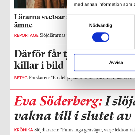
med annan information som du 
Lärarna svetsar samman slöjd till ett
S
ämne
Nödvändig
a
m
REPORTAGE
Slöjdlärarnas täta samarbete förenklar – för alla.
t
y
Därför får tjejer mycket h
c
k
Avvisa
killar i bild
e
s
BETYG
Forskaren: ”En del pojkar kan ha svårt med tålamodet
v
a
l
Eva Söderberg:
I slöj
vakna till i slutet a
KRÖNIKA
Slöjdläraren: ”Finns inga genvägar, varje lektion rä