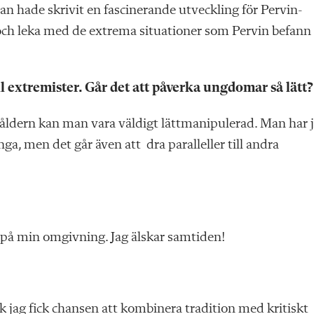
n hade skrivit en fascinerande utveckling för Pervin-
n och leka med de extrema situationer som Pervin befann 
ll extremister. Går det att påverka ungdomar så lätt?
är åldern kan man vara väldigt lättmanipulerad. Man har 
ga, men det går även att dra paralleller till andra
n på min omgivning. Jag älskar samtiden!
ck jag fick chansen att kombinera tradition med kritiskt