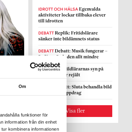
IDROTT OCH HÄLSA
Egenvalda
aktiviteter lockar tillbaka elever
till idrotten
DEBATT
Replik: Fritidslärare
sänker inte bildämnets status
DEBATT
Debatt: Musik fungerar –
ändå används den allt mindre
FORSKNING
Bildlärarnas syn på
ämnet spretar rejält
Om
DEBATT
Debatt: Sluta behandla bild
som ett sidouppdrag
Visa fler
andahålla funktioner för
n information från din enhet
 tur kombinera informationen