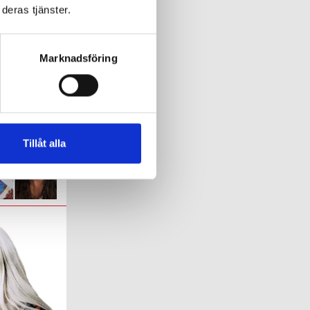
deras tjänster.
klar
Marknadsföring
vständiga.
Tillåt alla