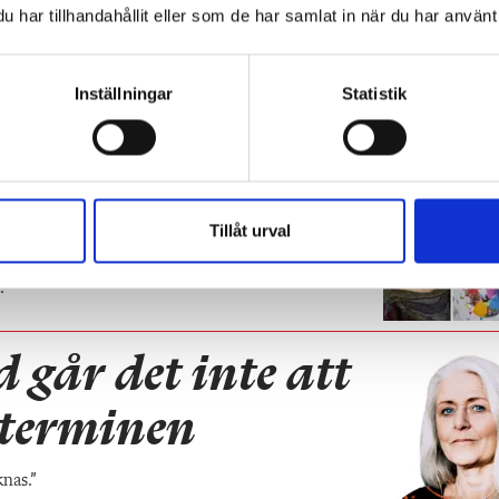
har tillhandahållit eller som de har samlat in när du har använt 
Hennes färgkodade slöjdsal fören
för alla
Inställningar
Statistik
PRAKTISKA TIPS
Slöjdläraren: Det gör eleverna mer själ
ögre betyg än
Tillåt urval
.”
d går det inte att
v terminen
knas.”