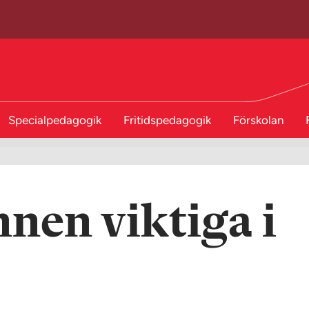
Specialpedagogik
Fritidspedagogik
Förskolan
nen viktiga i