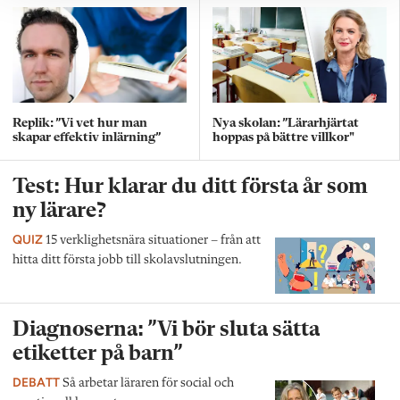
Replik: ”Vi vet hur man
Nya skolan: ”Lärarhjärtat
skapar effektiv inlärning”
hoppas på bättre villkor"
Test: Hur klarar du ditt första år som
ny lärare?
QUIZ
15 verklighetsnära situationer – från att
hitta ditt första jobb till skolavslutningen.
Diagnoserna: ”Vi bör sluta sätta
etiketter på barn”
DEBATT
Så arbetar läraren för social och