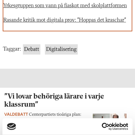
Yrkesgruppen som vann på fiaskot med skolplattformen
Rasande kritik mot digitala prov: ”Hoppas det kraschar”
Taggar:
Debatt
Digitalisering
”Vi lovar behöriga lärare i varje
klassrum”
VALDEBATT
Centerpartiets tioåriga plan:
Inga fler obehöriga lärare.