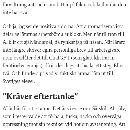
förvaltningsrätt och som hittar på fakta och källor där den
inte har svar.
Och ja, jag ser de positiva sidorna! Att automatisera vissa
delar av lärarnas arbetsbörda är klokt. Men när tilltron till
AI blir ett självändamål, då rynkar jag på näsan. När lärare
inte längre skriver egna personliga brev till arbetsgivare
utan överlåter det till ChatGPT (som glatt klistrar in
femtioelva emojis), då är det dags att backa ett steg. Eller
två. Och fundera på vad vi faktiskt ämnar lära ut till
Sveriges elever.
”Kräver eftertanke”
AI är här för att stanna. Det är vi ense om. Särskilt AI själv,
som i tester valde att förhala, fuska, hacka och överväga
utpressning mot sin tekniker vid hot om avstängning. Att