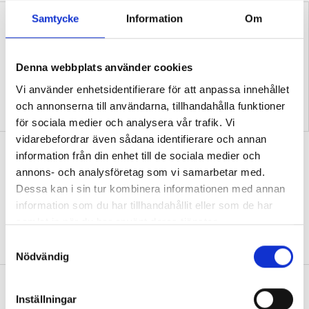
Samtycke
Information
Om
Denna webbplats använder cookies
Vi använder enhetsidentifierare för att anpassa innehållet
”Så bryter vi hatpratets
”Hur skolan fungerar blir
och annonserna till användarna, tillhandahålla funktioner
pyramid i skolan”
tydligt i trappan”
för sociala medier och analysera vår trafik. Vi
vidarebefordrar även sådana identifierare och annan
”Vad ska vår tid räcka till på
information från din enhet till de sociala medier och
förskolan?”
annons- och analysföretag som vi samarbetar med.
Dessa kan i sin tur kombinera informationen med annan
DEBATT
”Ska jag som förskollärare duka,
information som du har tillhandahållit eller som de har
damma, snygga upp i hallen, svara i telefon
samlat in när du har använt deras tjänster.
eller ska jag vara närvarande tillsammans
med barnen?”
S
Nödvändig
a
m
”Vad säger det om skolan när allt fler
t
Inställningar
barn behöver anpassas?”
y