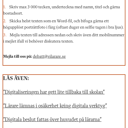
Skriv max 3 000 tecken, underteckna med namn, titel och gärna
bostadsort.
Skicka helst texten som en Word-fil, och bifoga gärna ett
högupplöst porträttfoto i färg (oftast duger en selfie tagen i bra ljus).
Mejla texten till adressen nedan och skriv även ditt mobilnummer
i mejlet ifall vi behöver diskutera texten.
Mejla till oss på:
debatt@vilarare.se
LÄS ÄVEN:
”Digitaliseringen har gett lite tillbaka till skolan”
”Lärare lämnas i osäkerhet kring digitala verktyg”
”Digitala beslut fattas över huvudet på lärarna”