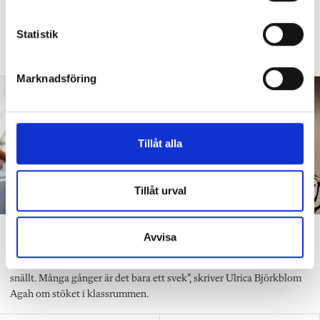
c
DEBATT
”Frågan är hur skolan kan ge plats åt
k
Statistik
fler barn från början – inte hur de ska
anpassas till skolan”.
e
s
Marknadsföring
v
a
l
Tillåt alla
Tillåt urval
”Att ställa krav är inte elakt”
Avvisa
DEBATT
”Att ställa krav är inte elakt. Att vara schysst är inte alltid
snällt. Många gånger är det bara ett svek”, skriver Ulrica Björkblom
Agah om stöket i klassrummen.