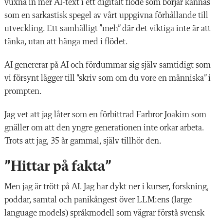
vuxna in mer AI-text i ett digitalt flöde som börjar kännas
som en sarkastisk spegel av vårt uppgivna förhållande till
utveckling. Ett samhälligt ”meh” där det viktiga inte är att
tänka, utan att hänga med i flödet.
AI genererar på AI och fördummar sig själv samtidigt som
vi försynt lägger till “skriv som om du vore en människa” i
prompten.
Jag vet att jag låter som en förbittrad Farbror Joakim som
gnäller om att den yngre generationen inte orkar arbeta.
Trots att jag, 35 år gammal, själv tillhör den.
”Hittar på fakta”
Men jag är trött på AI. Jag har dykt ner i kurser, forskning,
poddar, samtal och panikångest över LLM:ens (large
language models) språkmodell som vägrar förstå svensk