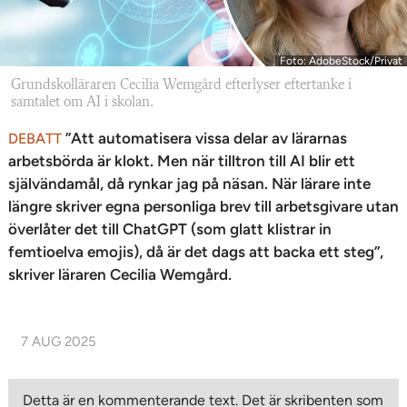
Foto: AdobeStock/Privat
Grundskolläraren Cecilia Wemgård efterlyser eftertanke i
samtalet om AI i skolan.
”Att automatisera vissa delar av lärarnas
DEBATT
arbetsbörda är klokt. Men när tilltron till AI blir ett
självändamål, då rynkar jag på näsan. När lärare inte
längre skriver egna personliga brev till arbetsgivare utan
överlåter det till ChatGPT (som glatt klistrar in
femtioelva emojis), då är det dags att backa ett steg”,
skriver läraren Cecilia Wemgård.
7 AUG 2025
Detta är en kommenterande text. Det är skribenten som