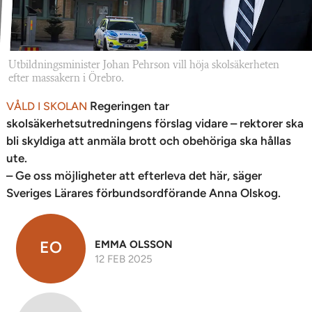
Utbildningsminister Johan Pehrson vill höja skolsäkerheten
efter massakern i Örebro.
Regeringen tar
VÅLD I SKOLAN
skolsäkerhetsutredningens förslag vidare – rektorer ska
bli skyldiga att anmäla brott och obehöriga ska hållas
ute.
– Ge oss möjligheter att efterleva det här, säger
Sveriges Lärares förbundsordförande Anna Olskog.
EO
EMMA OLSSON
12 FEB 2025