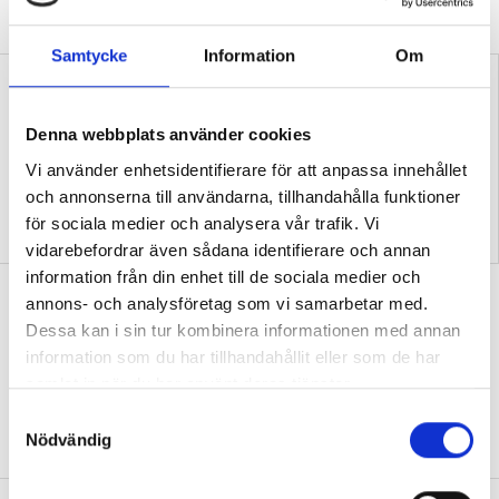
Inga fler obehöriga lärare.
Samtycke
Information
Om
Denna webbplats använder cookies
Vi använder enhetsidentifierare för att anpassa innehållet
och annonserna till användarna, tillhandahålla funktioner
”Så bryter vi hatpratets
”Hur skolan fungerar blir
för sociala medier och analysera vår trafik. Vi
pyramid i skolan”
tydligt i trappan”
vidarebefordrar även sådana identifierare och annan
information från din enhet till de sociala medier och
”Vad ska vår tid räcka till på
annons- och analysföretag som vi samarbetar med.
förskolan?”
Dessa kan i sin tur kombinera informationen med annan
information som du har tillhandahållit eller som de har
DEBATT
”Ska jag som förskollärare duka,
samlat in när du har använt deras tjänster.
damma, snygga upp i hallen, svara i telefon
eller ska jag vara närvarande tillsammans
S
med barnen?”
Nödvändig
a
m
t