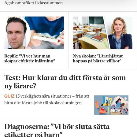
Agah om stöket i klassrummen.
Replik: ”Vi vet hur man
Nya skolan: ”Lärarhjärtat
skapar effektiv inlärning”
hoppas på bättre villkor"
Test: Hur klarar du ditt första år som
ny lärare?
QUIZ
15 verklighetsnära situationer – från att
hitta ditt första jobb till skolavslutningen.
Diagnoserna: ”Vi bör sluta sätta
etiketter på barn”