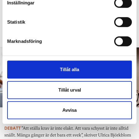
”Vad säger det om skolan när allt fler
Inställningar
y
barn behöver anpassas?”
c
k
Statistik
DEBATT
”Frågan är hur skolan kan ge plats åt
e
fler barn från början – inte hur de ska
anpassas till skolan”.
s
Marknadsföring
v
a
l
Tillåt alla
Tillåt urval
Avvisa
”Att ställa krav är inte elakt”
DEBATT
”Att ställa krav är inte elakt. Att vara schysst är inte alltid
snällt. Många gånger är det bara ett svek”, skriver Ulrica Björkblom