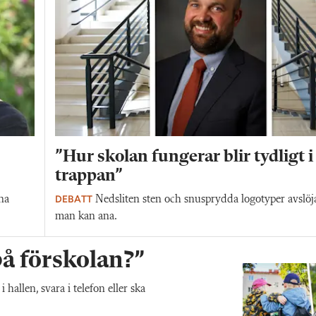
”Hur skolan fungerar blir tydligt i
trappan”
DEBATT
na
Nedsliten sten och snusprydda logotyper avslöj
man kan ana.
 på förskolan?”
allen, svara i telefon eller ska