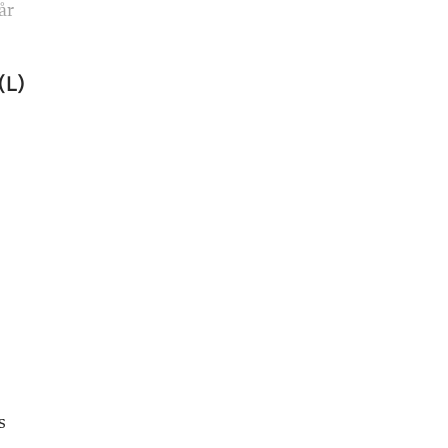
år
(L)
s