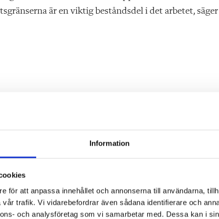
gränserna är en viktig beståndsdel i det arbetet, säger
iktigt bra början på fortsättningen, det finns mycket att
nnen med helhetsfokus och att samtliga myndigheter slut
tar vi hem som en facklig seger, säger hon.
Information
cookies
e för att anpassa innehållet och annonserna till användarna, tillh
vår trafik. Vi vidarebefordrar även sådana identifierare och anna
nnons- och analysföretag som vi samarbetar med. Dessa kan i sin