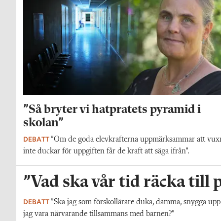
”Så bryter vi hatpratets pyramid i
skolan”
DEBATT
”Om de goda elevkrafterna uppmärksammar att vux
inte duckar för uppgiften får de kraft att säga ifrån”.
”Vad ska vår tid räcka till
DEBATT
”Ska jag som förskollärare duka, damma, snygga upp i h
jag vara närvarande tillsammans med barnen?”