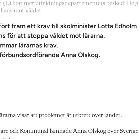
lm (L) kommer utbildningsdepartementets besked: De g
lians mot våldet.
ört fram ett krav till skolminister Lotta Edholm 
ns för att stoppa våldet mot lärarna.
mmar lärarnas krav.
s förbundsordförande Anna Olskog.
rarna visar att problemet är utbrett över landet.
edare och Kommunal lämnade Anna Olskog över Sverige