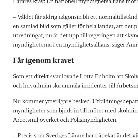
Lärares krav: En nationell myndighetsallians mot 
– Våldet får aldrig någonsin bli ett normaltillstånd 
en samlad bild som gäller för hela landet, att det 
utredningar, nu är det upp till regeringen att sky
myndigheterna i en myndighetsallians, säger Ann
Får igenom kravet
Som ett direkt svar lovade Lotta Edholm att Skolve
och huvudmän ska anmäla incidenter till Arbetsmi
Nu kommer ytterligare besked. Utbildningsdepart
myndigheter som bjuds in till mötet med skolmini
Arbetsmiljöverket och Polismyndigheten.
– Precis som Sveriges Lärare har påpekat är det vik