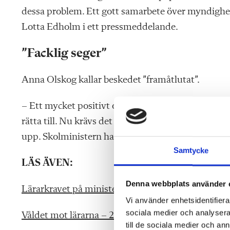
dessa problem. Ett gott samarbete över myndighets
Lotta Edholm i ett pressmeddelande.
”Facklig seger”
Anna Olskog kallar beskedet ”framåtlutat”.
– Ett mycket positivt och framåtlutat besked. En r
rätta till. Nu krävs det att regeringen tar taktpi
upp. Skolministern har lyssnat på oss, det här häm
Samtycke
LÄS ÄVEN:
Denna webbplats använder 
Lärarkravet på ministern: Allians mot våldet
Vi använder enhetsidentifierar
sociala medier och analysera 
Våldet mot lärarna – 29 rapporter från 2024
till de sociala medier och a