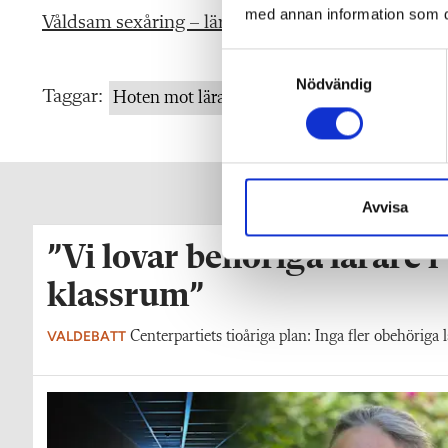
med annan information som du 
Våldsam sexåring – lärare fick bära skyddskläder
S
Nödvändig
a
Taggar:
Hoten mot lärarna
Skolpolitik
m
t
y
c
k
Avvisa
e
”Vi lovar behöriga lärare i
s
v
klassrum”
a
l
VALDEBATT
Centerpartiets tioåriga plan: Inga fler obehöriga l