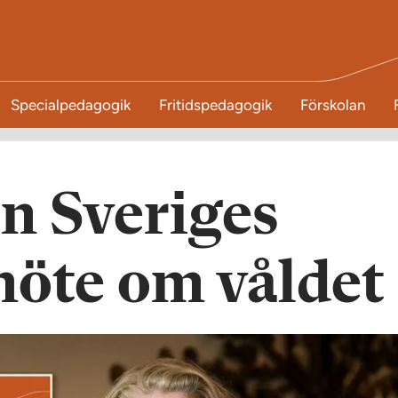
Specialpedagogik
Fritidspedagogik
Förskolan
ån Sveriges
möte om våldet