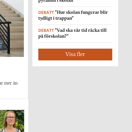
pyramid i skolan”
DEBATT
”Hur skolan fungerar blir
tydligt i trappan”
DEBATT
”Vad ska vår tid räcka till
på förskolan?”
Visa fler
ar mer än