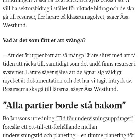
inriktningen vi ska ha på arbetet. Det syns också i att vi
vill ha sektorsbidrag i stället för riktade bidrag och de ska
gå till resurser, fler lärare på klassrumsgolvet, säger Åsa
Westlund.
Vad är det som fått er att svänga?
– Att det är uppenbart att så många lärare sliter med att få
tiden att räcka till, samtidigt som det ändå finns resurser i
systemet. Lärare säger själva att de ägnar sig väldigt
mycket åt dokumentation och det har vi tagit intryck av.
Resurserna ska gå till lärarna, säger Åsa Westlund.
”Alla partier borde stå bakom”
Bo Janssons utredning
”Tid för undervisningsuppdraget”
föreslår ett ett-till-ett-förhållande mellan
undervisningstid och planering – en timme planering för