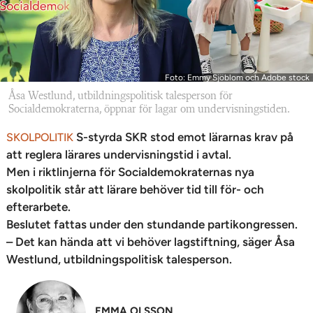
Foto: Emmy Sjöblom och Adobe stock
Åsa Westlund, utbildningspolitisk talesperson för
Socialdemokraterna, öppnar för lagar om undervisningstiden.
S-styrda SKR stod emot lärarnas krav på
SKOLPOLITIK
att reglera lärares undervisningstid i avtal.
Men i riktlinjerna för Socialdemokraternas nya
skolpolitik står att lärare behöver tid till för- och
efterarbete.
Beslutet fattas under den stundande partikongressen.
– Det kan hända att vi behöver lagstiftning, säger Åsa
Westlund, utbildningspolitisk talesperson.
EMMA OLSSON