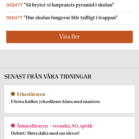
DEBATT
”Så bryter vi hatpratets pyramid i skolan”
DEBATT
”Hur skolan fungerar blir tydligt i trappan”
Visa fler
SENAST FRÅN VÅRA TIDNINGAR
Yrkesläraren
Första kullen yrkeslärare klara med mastern
Ämnesläraren – svenska, SO, språk
Debatt: Sluta dalta med oss elever!