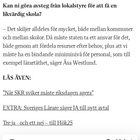
Kan ni göra avsteg från lokalstyre för att få en
likvärdig skola?
– Det skiljer alldeles för mycket, både mellan kommuner
och mellan skolor. Då måste staten ta ett ansvar för det,
både genom att fördela resurser efter behov, plus att vi
måste ha en bindande miniminivå för personal, som till
exempel lärartäthet, säger Åsa Westlund.
LÄS ÄVEN:
”När SKR sviker måste riksdagen agera”
EXTRA: Sveriges Lärare säger JA till nytt avtal
Tre ja - och ett nej – till Hök25
Inför slutspurten: Hon tar över som förhandlingschef