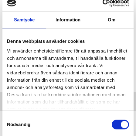
Nya siffror: Så mycket kan undervisningstiden minska
Samtycke
Information
Om
Avtalsstriden: Ökad splittring efter SKR-nej till lärarnas
krav
Denna webbplats använder cookies
Sprickan efter nytt NEJ – nu kallas medlare in
Vi använder enhetsidentifierare för att anpassa innehållet
och annonserna till användarna, tillhandahålla funktioner
för sociala medier och analysera vår trafik. Vi
Taggar:
Skolpolitik
vidarebefordrar även sådana identifierare och annan
information från din enhet till de sociala medier och
annons- och analysföretag som vi samarbetar med.
Dessa kan i sin tur kombinera informationen med annan
information som du har tillhandahållit eller som de har
samlat in när du har använt deras tjänster.
S
”Vi lovar behöriga lärare i varje
Nödvändig
a
klassrum”
m