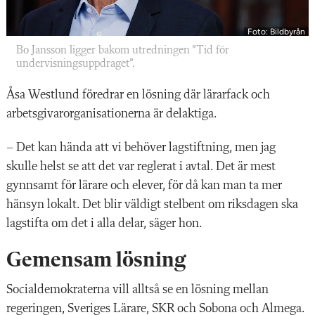
Foto: Bildbyrån
Bo Jansson ligger bakom utredningen ”Tid för
undervisningsuppdraget”.
Åsa Westlund föredrar en lösning där lärarfack och
arbetsgivarorganisationerna är delaktiga.
– Det kan hända att vi behöver lagstiftning, men jag
skulle helst se att det var reglerat i avtal. Det är mest
gynnsamt för lärare och elever, för då kan man ta mer
hänsyn lokalt. Det blir väldigt stelbent om riksdagen ska
lagstifta om det i alla delar, säger hon.
Gemensam lösning
Socialdemokraterna vill alltså se en lösning mellan
regeringen, Sveriges Lärare, SKR och Sobona och Almega.