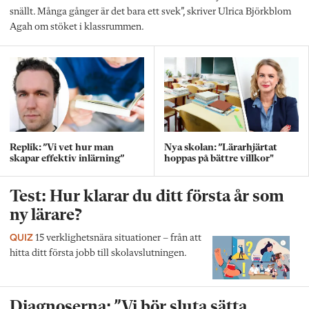
snällt. Många gånger är det bara ett svek”, skriver Ulrica Björkblom
Agah om stöket i klassrummen.
Replik: ”Vi vet hur man
Nya skolan: ”Lärarhjärtat
skapar effektiv inlärning”
hoppas på bättre villkor"
Test: Hur klarar du ditt första år som
ny lärare?
QUIZ
15 verklighetsnära situationer – från att
hitta ditt första jobb till skolavslutningen.
Diagnoserna: ”Vi bör sluta sätta