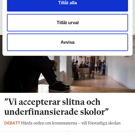
etiketter på barn”
Tillåt alla
DEBATT
Så arbetar läraren för social och
emotionell kompetens
Tillåt urval
Avvisa
”Vi accepterar slitna och
underfinansierade skolor”
DEBATT
Hårda orden om kommunerna – vill förstatliga skolan