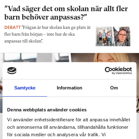
”Vad säger det om skolan när allt fler
barn behöver anpassas?”
DEBATT
”Frågan är hur skolan kan ge plats åt
fler barn från början – inte hur de ska
anpassas till skolan”.
Samtycke
Information
Om
Denna webbplats använder cookies
Vi använder enhetsidentifierare för att anpassa innehållet
”Att ställa krav är inte elakt”
och annonserna till användarna, tillhandahålla funktioner
DEBATT
”Att ställa krav är inte elakt. Att vara schysst är inte alltid
för sociala medier och analysera vår trafik. Vi