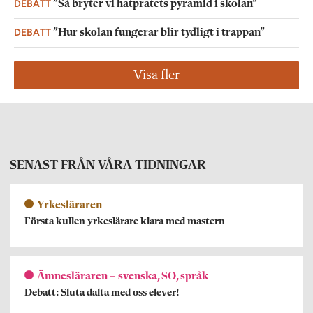
DEBATT
”Så bryter vi hatpratets pyramid i skolan”
DEBATT
”Hur skolan fungerar blir tydligt i trappan”
Visa fler
SENAST FRÅN VÅRA TIDNINGAR
Yrkesläraren
Första kullen yrkeslärare klara med mastern
Ämnesläraren – svenska, SO, språk
Debatt: Sluta dalta med oss elever!