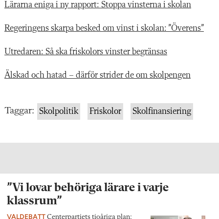
Lärarna eniga i ny rapport: Stoppa vinsterna i skolan
Regeringens skarpa besked om vinst i skolan: ”Överens”
Utredaren: Så ska friskolors vinster begränsas
Älskad och hatad – därför strider de om skolpengen
Taggar:
Skolpolitik
Friskolor
Skolfinansiering
”Vi lovar behöriga lärare i varje
klassrum”
VALDEBATT
Centerpartiets tioåriga plan: