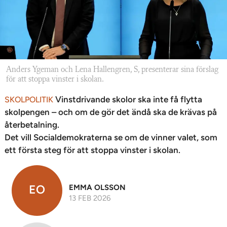
Anders Ygeman och Lena Hallengren, S, presenterar sina förslag
för att stoppa vinster i skolan.
Vinstdrivande skolor ska inte få flytta
SKOLPOLITIK
skolpengen – och om de gör det ändå ska de krävas på
återbetalning.
Det vill Socialdemokraterna se om de vinner valet, som
ett första steg för att stoppa vinster i skolan.
EO
EMMA OLSSON
13 FEB 2026