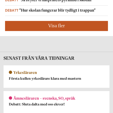
”Så bryter vi hatpratets pyramid i skolan”
DEBATT
”Hur skolan fungerar blir tydligt i trappan”
Visa fler
SENAST FRÅN VÅRA TIDNINGAR
Yrkesläraren
Första kullen yrkeslärare klara med mastern
Ämnesläraren – svenska, SO, språk
Debatt: Sluta dalta med oss elever!