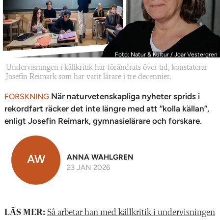
Foto: Natur & Kultur / Joar Vestergren
Undervisningen i källkritik har förändrats över tid, konstaterar
Josefin Reimark som har varit lärare i tre decennier.
När naturvetenskapliga nyheter sprids i
FORSKNING
rekordfart räcker det inte längre med att ”kolla källan”,
enligt Josefin Reimark, gymnasielärare och forskare.
AW
ANNA WAHLGREN
23 JAN 2026
LÄS MER:
Så arbetar han med källkritik i undervisningen