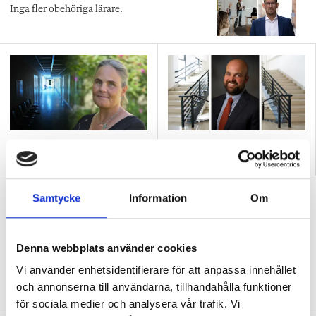
Inga fler obehöriga lärare.
”Så bryter vi hatpratets
”Hur skolan fungerar blir
pyramid i skolan”
tydligt i trappan”
”Vad ska vår tid räcka till på
Samtycke
Information
Om
förskolan?”
DEBATT
”Ska jag som förskollärare duka,
Denna webbplats använder cookies
damma, snygga upp i hallen, svara i telefon
Vi använder enhetsidentifierare för att anpassa innehållet
eller ska jag vara närvarande tillsammans
och annonserna till användarna, tillhandahålla funktioner
med barnen?”
för sociala medier och analysera vår trafik. Vi