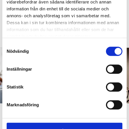
vidarebefordrar även sådana identifierare och annan
”Vad säger det om skolan när allt fler
information från din enhet till de sociala medier och
barn behöver anpassas?”
annons- och analysföretag som vi samarbetar med.
Dessa kan i sin tur kombinera informationen med annan
DEBATT
”Frågan är hur skolan kan ge plats åt
information som du har tillhandahållit eller som de har
fler barn från början – inte hur de ska
samlat in när du har använt deras tjänster.
anpassas till skolan”.
S
Nödvändig
a
m
t
Inställningar
y
c
k
Statistik
e
s
Marknadsföring
v
”Att ställa krav är inte elakt”
a
l
DEBATT
”Att ställa krav är inte elakt. Att vara schysst är inte alltid