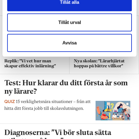
snällt. Många gånger är det bara ett svek”, skriver Ulrica Björkblom
Tillåt alla
Agah om stöket i klassrummen.
Tillåt urval
Avvisa
Replik: ”Vi vet hur man
Nya skolan: ”Lärarhjärtat
skapar effektiv inlärning”
hoppas på bättre villkor"
Test: Hur klarar du ditt första år som
ny lärare?
QUIZ
15 verklighetsnära situationer – från att
hitta ditt första jobb till skolavslutningen.
Diagnoserna: ”Vi bör sluta sätta