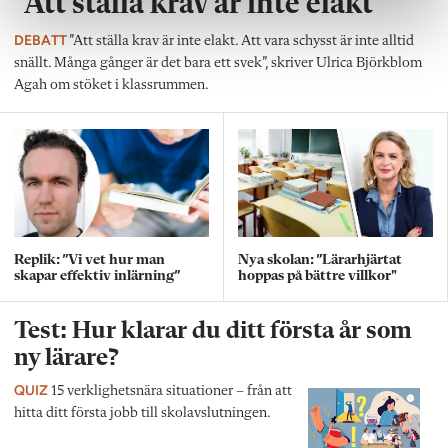
”Att ställa krav är inte elakt”
DEBATT
”Att ställa krav är inte elakt. Att vara schysst är inte alltid
snällt. Många gånger är det bara ett svek”, skriver Ulrica Björkblom
Agah om stöket i klassrummen.
Replik: ”Vi vet hur man
Nya skolan: ”Lärarhjärtat
skapar effektiv inlärning”
hoppas på bättre villkor"
Test: Hur klarar du ditt första år som
ny lärare?
QUIZ
15 verklighetsnära situationer – från att
hitta ditt första jobb till skolavslutningen.