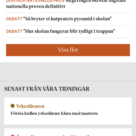
DIGITALA NATIONELLA PROV
Regeringen skrotar digitala
nationella proven definitivt
DEBATT
”Så bryter vi hatpratets pyramid i skolan”
DEBATT
”Hur skolan fungerar blir tydligt i trappan”
Visa fler
SENAST FRÅN VÅRA TIDNINGAR
Yrkesläraren
Första kullen yrkeslärare klara med mastern