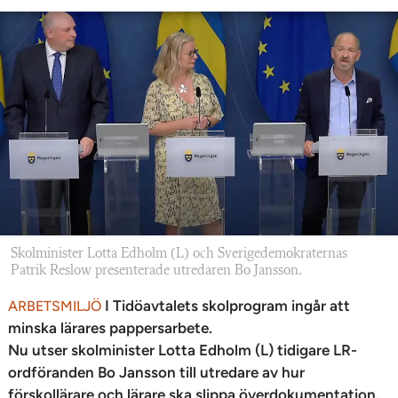
Skolminister Lotta Edholm (L) och Sverigedemokraternas
Patrik Reslow presenterade utredaren Bo Jansson.
I Tidöavtalets skolprogram ingår att
ARBETSMILJÖ
minska lärares pappersarbete.
Nu utser skolminister Lotta Edholm (L) tidigare LR-
ordföranden Bo Jansson till utredare av hur
förskollärare och lärare ska slippa överdokumentation.