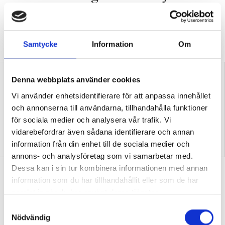
klassrum”
VALDEBATT
Centerpartiets tioåriga plan:
Inga fler obehöriga lärare.
Samtycke
Information
Om
Denna webbplats använder cookies
Vi använder enhetsidentifierare för att anpassa innehållet
och annonserna till användarna, tillhandahålla funktioner
för sociala medier och analysera vår trafik. Vi
vidarebefordrar även sådana identifierare och annan
”Så bryter vi hatpratets
”Hur skolan fungerar blir
information från din enhet till de sociala medier och
pyramid i skolan”
tydligt i trappan”
annons- och analysföretag som vi samarbetar med.
Dessa kan i sin tur kombinera informationen med annan
”Vad ska vår tid räcka till på
information som du har tillhandahållit eller som de har
förskolan?”
samlat in när du har använt deras tjänster.
DEBATT
”Ska jag som förskollärare duka,
S
damma, snygga upp i hallen, svara i telefon
Nödvändig
a
eller ska jag vara närvarande tillsammans