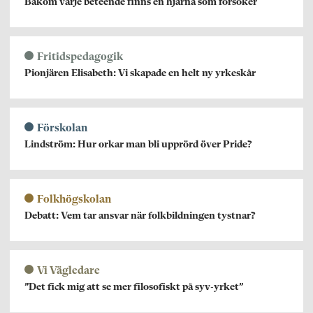
Bakom varje beteende finns en hjärna som försöker
Fritidspedagogik
Pionjären Elisabeth: Vi skapade en helt ny yrkeskår
Förskolan
Lindström: Hur orkar man bli upprörd över Pride?
Folkhögskolan
Debatt: Vem tar ansvar när folkbildningen tystnar?
Vi Vägledare
”Det fick mig att se mer filosofiskt på syv-yrket”