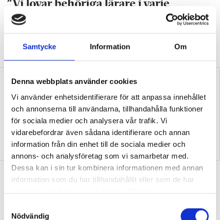
”Vi lovar behöriga lärare i varje
klassrum”
VALDEBATT
Centerpartiets tioåriga plan:
Inga fler obehöriga lärare.
Samtycke
Information
Om
Denna webbplats använder cookies
Vi använder enhetsidentifierare för att anpassa innehållet
och annonserna till användarna, tillhandahålla funktioner
för sociala medier och analysera vår trafik. Vi
vidarebefordrar även sådana identifierare och annan
”Så bryter vi hatpratets
”Hur skolan fungerar blir
information från din enhet till de sociala medier och
pyramid i skolan”
tydligt i trappan”
annons- och analysföretag som vi samarbetar med.
Dessa kan i sin tur kombinera informationen med annan
”Vad ska vår tid räcka till på
information som du har tillhandahållit eller som de har
förskolan?”
samlat in när du har använt deras tjänster.
DEBATT
”Ska jag som förskollärare duka,
S
damma, snygga upp i hallen, svara i telefon
Nödvändig
a