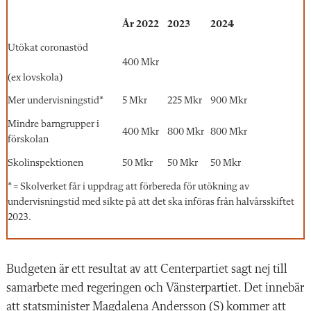
År 2022
2023
2024
Utökat coronastöd
400 Mkr
(ex lovskola)
Mer undervisningstid*
5 Mkr
225 Mkr
900 Mkr
Mindre barngrupper i
400 Mkr
800 Mkr
800 Mkr
förskolan
Skolinspektionen
50 Mkr
50 Mkr
50 Mkr
* = Skolverket får i uppdrag att förbereda för utökning av
undervisningstid med sikte på att det ska införas från halvårsskiftet
2023.
Budgeten är ett resultat av att Centerpartiet sagt nej till
samarbete med regeringen och Vänsterpartiet. Det innebär
att statsminister Magdalena Andersson (S) kommer att