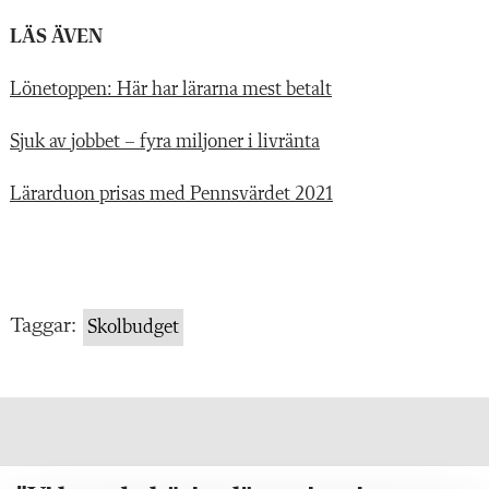
LÄS ÄVEN
Lönetoppen: Här har lärarna mest betalt
Sjuk av jobbet – fyra miljoner i livränta
Lärarduon prisas med Pennsvärdet 2021
Taggar:
Skolbudget