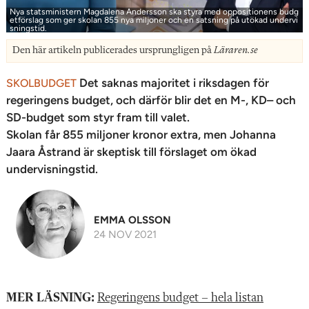
Nya statsministern Magdalena Andersson ska styra med oppositionens budg
etförslag som ger skolan 855 nya miljoner och en satsning på utökad undervi
sningstid.
Den här artikeln publicerades ursprungligen på
Läraren.se
Det saknas majoritet i riksdagen för
SKOLBUDGET
regeringens budget, och därför blir det en M-, KD– och
SD-budget som styr fram till valet.
Skolan får 855 miljoner kronor extra, men Johanna
Jaara Åstrand är skeptisk till förslaget om ökad
undervisningstid.
EMMA OLSSON
24 NOV 2021
MER LÄSNING:
Regeringens budget – hela listan