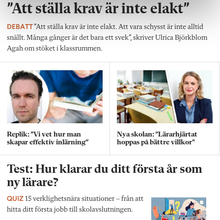
”Att ställa krav är inte elakt”
DEBATT
”Att ställa krav är inte elakt. Att vara schysst är inte alltid
snällt. Många gånger är det bara ett svek”, skriver Ulrica Björkblom
Agah om stöket i klassrummen.
Replik: ”Vi vet hur man
Nya skolan: ”Lärarhjärtat
skapar effektiv inlärning”
hoppas på bättre villkor"
Test: Hur klarar du ditt första år som
ny lärare?
QUIZ
15 verklighetsnära situationer – från att
hitta ditt första jobb till skolavslutningen.