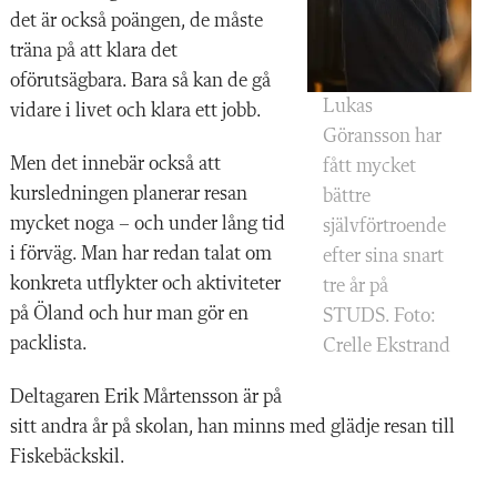
det är också poängen, de måste
träna på att klara det
oförutsägbara. Bara så kan de gå
Lukas
vidare i livet och klara ett jobb.
Göransson har
Men det innebär också att
fått mycket
kursledningen planerar resan
bättre
mycket noga – och under lång tid
självförtroende
i förväg. Man har redan talat om
efter sina snart
konkreta utflykter och aktiviteter
tre år på
på Öland och hur man gör en
STUDS. Foto:
packlista.
Crelle Ekstrand
Deltagaren Erik Mårtensson är på
sitt andra år på skolan, han minns med glädje resan till
Fiskebäckskil.