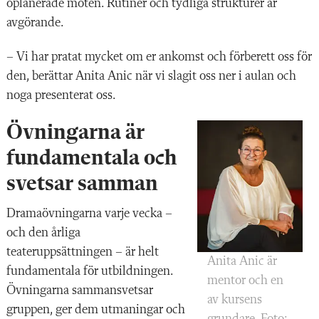
oplanerade möten. Rutiner och tydliga strukturer är
avgörande.
– Vi har pratat mycket om er ankomst och förberett oss för
den, berättar Anita Anic när vi slagit oss ner i aulan och
noga presenterat oss.
Övningarna är
fundamentala och
svetsar samman
Dramaövningarna varje vecka –
och den årliga
teateruppsättningen – är helt
Anita Anic är
fundamentala för utbildningen.
mentor och en
Övningarna sammansvetsar
av kursens
gruppen, ger dem utmaningar och
grundare. Foto: