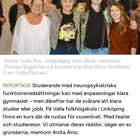
n
Mentor Anita Anic, stödpedagog Anna Blom, teaterlärare
Thomas Häggström och kursansvarig Anna-Karin Arwidsson.
Foto: Crelle Ekstrand
Studerande med neuropsykiatriska
REPORTAGE
funktionsnedsättningar kan med anpassningar klara
gymnasiet – men därefter har de svårare att klara
studier eller jobb. På Valla folkhögskola i Linköping
finns en kurs där de rustas för vuxenlivet. Med teater
och studieresor. Vi utmanar deras rädslor, säger en av
grundarna, mentorn Anita Anic.