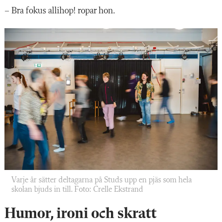
– Bra fokus allihop! ropar hon.
Varje år sätter deltagarna på Studs upp en pjäs som hela
skolan bjuds in till. Foto: Crelle Ekstrand
Humor, ironi och skratt