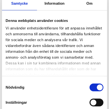
Samtycke
Information
Om
Denna webbplats använder cookies
Vi använder enhetsidentifierare för att anpassa innehållet
Nära till lek och skratt på Valla folkhögskola. Foto: Crelle
och annonserna till användarna, tillhandahålla funktioner
Ekstrand
för sociala medier och analysera vår trafik. Vi
STUDS fyller år
vidarebefordrar även sådana identifierare och annan
information från din enhet till de sociala medier och
Vi avbryts av en kollega från en annan kurs som sticker in
annons- och analysföretag som vi samarbetar med.
Dessa kan i sin tur kombinera informationen med annan
huvudet i salen:
information som du har tillhandahållit eller som de har
samlat in när du har använt deras tjänster.
– Grattis på födelsedagen!
S
STUDS fyller 30 år och firar med bakelser i matsalen just
Nödvändig
a
den här dagen. Anita har varit med från första början på
m
kursen.
t
Inställningar
y