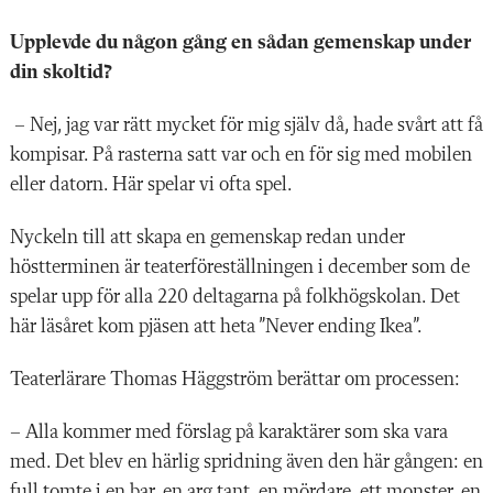
Upplevde du någon gång en sådan gemenskap under
din skoltid?
– Nej, jag var rätt mycket för mig själv då, hade svårt att få
kompisar. På rasterna satt var och en för sig med mobilen
eller datorn. Här spelar vi ofta spel.
Nyckeln till att skapa en gemenskap redan under
höstterminen är teaterföreställningen i december som de
spelar upp för alla 220 deltagarna på folkhögskolan. Det
här läsåret kom pjäsen att heta ”Never ending Ikea”.
Teaterlärare Thomas Häggström berättar om processen:
– Alla kommer med förslag på karaktärer som ska vara
med. Det blev en härlig spridning även den här gången: en
full tomte i en bar, en arg tant, en mördare, ett monster, en