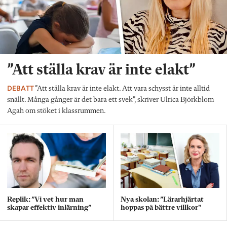
”Att ställa krav är inte elakt”
DEBATT
”Att ställa krav är inte elakt. Att vara schysst är inte alltid
snällt. Många gånger är det bara ett svek”, skriver Ulrica Björkblom
Agah om stöket i klassrummen.
Replik: ”Vi vet hur man
Nya skolan: ”Lärarhjärtat
skapar effektiv inlärning”
hoppas på bättre villkor"