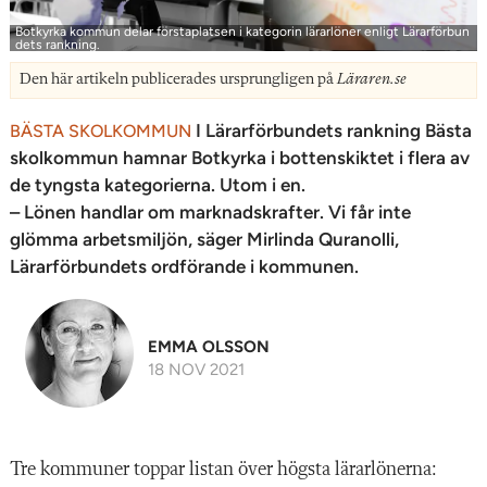
Botkyrka kommun delar förstaplatsen i kategorin lärarlöner enligt Lärarförbun
dets rankning.
Den här artikeln publicerades ursprungligen på
Läraren.se
I Lärarförbundets rankning Bästa
BÄSTA SKOLKOMMUN
skolkommun hamnar Botkyrka i bottenskiktet i flera av
de tyngsta kategorierna. Utom i en.
– Lönen handlar om marknadskrafter. Vi får inte
glömma arbetsmiljön, säger Mirlinda Quranolli,
Lärarförbundets ordförande i kommunen.
EMMA OLSSON
18 NOV 2021
Tre kommuner toppar listan över högsta lärarlönerna: