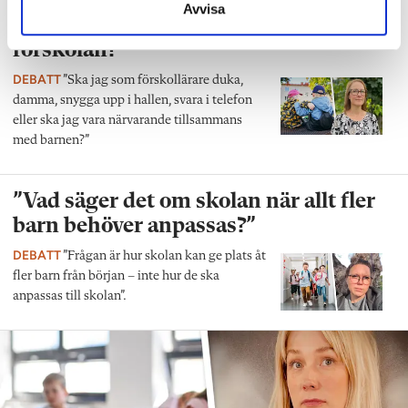
Avvisa
”Vad ska vår tid räcka till på
förskolan?”
DEBATT
”Ska jag som förskollärare duka,
damma, snygga upp i hallen, svara i telefon
eller ska jag vara närvarande tillsammans
med barnen?”
”Vad säger det om skolan när allt fler
barn behöver anpassas?”
DEBATT
”Frågan är hur skolan kan ge plats åt
fler barn från början – inte hur de ska
anpassas till skolan”.