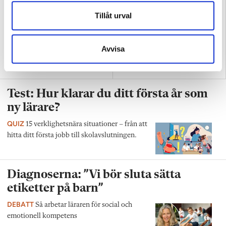
Tillåt urval
Avvisa
Replik: ”Vi vet hur man
Nya skolan: ”Lärarhjärtat
skapar effektiv inlärning”
hoppas på bättre villkor"
Test: Hur klarar du ditt första år som
ny lärare?
QUIZ
15 verklighetsnära situationer – från att
hitta ditt första jobb till skolavslutningen.
Diagnoserna: ”Vi bör sluta sätta
etiketter på barn”
DEBATT
Så arbetar läraren för social och
emotionell kompetens