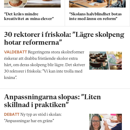
”Det krävs mindre
”Skolans halvblindhet botas
kreativitet av mina elever”
inte med ännu en reform”
30 rektorer i friskola: ”Lägre skolpeng
hotar reformerna”
VALDEBATT
Regeringens stora skolreformer
riskerar att drabba fristående skolor extra
hårt, om deras skolpeng blir lägre. Det skriver
30 rektorer i friskola: ”Vi kan inte trolla med
knäna”.
Anpassningarna slopas: ”Liten
skillnad i praktiken”
DEBATT
Ny typ av stöd i skolan:
"Anpassningar har en gräns”