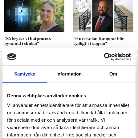
”Så bryter vi hatpratets
”Hur skolan fungerar blir
pyramid i skolan”
tydligt i trappan”
”Vad ska vår tid räcka till på
förskolan?”
Samtycke
Information
Om
DEBATT
”Ska jag som förskollärare duka,
damma, snygga upp i hallen, svara i telefon
eller ska jag vara närvarande tillsammans
Denna webbplats använder cookies
med barnen?”
Vi använder enhetsidentifierare för att anpassa innehållet
och annonserna till användarna, tillhandahålla funktioner
”Vad säger det om skolan när allt fler
för sociala medier och analysera vår trafik. Vi
vidarebefordrar även sådana identifierare och annan
barn behöver anpassas?”
information från din enhet till de sociala medier och