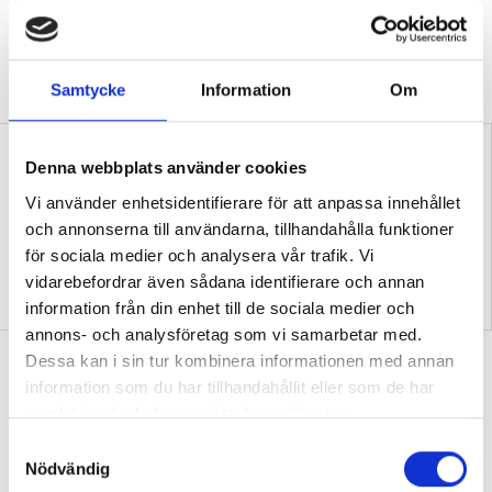
klassrum”
VALDEBATT
Centerpartiets tioåriga plan:
Inga fler obehöriga lärare.
Samtycke
Information
Om
Denna webbplats använder cookies
Vi använder enhetsidentifierare för att anpassa innehållet
och annonserna till användarna, tillhandahålla funktioner
för sociala medier och analysera vår trafik. Vi
vidarebefordrar även sådana identifierare och annan
”Så bryter vi hatpratets
”Hur skolan fungerar blir
pyramid i skolan”
tydligt i trappan”
information från din enhet till de sociala medier och
annons- och analysföretag som vi samarbetar med.
”Vad ska vår tid räcka till på
Dessa kan i sin tur kombinera informationen med annan
information som du har tillhandahållit eller som de har
förskolan?”
samlat in när du har använt deras tjänster.
DEBATT
”Ska jag som förskollärare duka,
S
damma, snygga upp i hallen, svara i telefon
Nödvändig
a
eller ska jag vara närvarande tillsammans