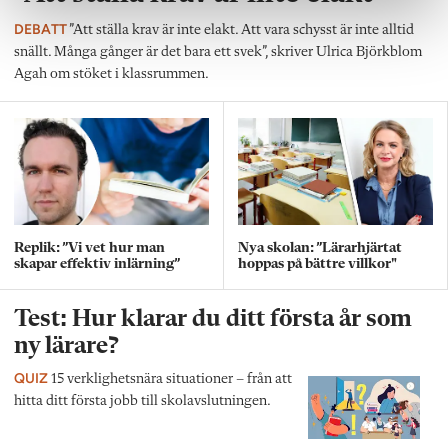
DEBATT
”Att ställa krav är inte elakt. Att vara schysst är inte alltid
snällt. Många gånger är det bara ett svek”, skriver Ulrica Björkblom
Agah om stöket i klassrummen.
Replik: ”Vi vet hur man
Nya skolan: ”Lärarhjärtat
skapar effektiv inlärning”
hoppas på bättre villkor"
Test: Hur klarar du ditt första år som
ny lärare?
QUIZ
15 verklighetsnära situationer – från att
hitta ditt första jobb till skolavslutningen.