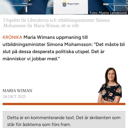
Foto: Myelie Lendelund
Utspelen får Liberalerna och utbildningsminister Simona
Mohamsson får Maria Wiman att se rött.
Maria Wimans uppmaning till
KRÖNIKA
utbildningsminister Simona Mohamsson: ”Det måste bli
slut på dessa desperata politiska utspel. Det är
människor vi jobbar med.”
MARIA WIMAN
24 OKT 2025
Detta är en kommenterande text. Det är skribenten som
står för åsikterna som förs fram.