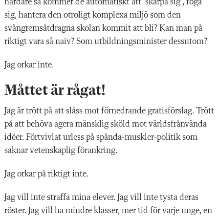
hårdare så kommer de automatiskt att ”skärpa sig”, foga
sig, hantera den otroligt komplexa miljö som den
svångremsåtdragna skolan kommit att bli? Kan man på
riktigt vara så naiv? Som utbildningsminister dessutom?
Jag orkar inte.
Måttet är rågat!
Jag är trött på att slåss mot förnedrande gratisförslag. Trött
på att behöva agera mänsklig sköld mot världsfrånvända
idéer. Förtvivlat urless på spända-muskler-politik som
saknar vetenskaplig förankring.
Jag orkar på riktigt inte.
Jag vill inte straffa mina elever. Jag vill inte tysta deras
röster. Jag vill ha mindre klasser, mer tid för varje unge, en