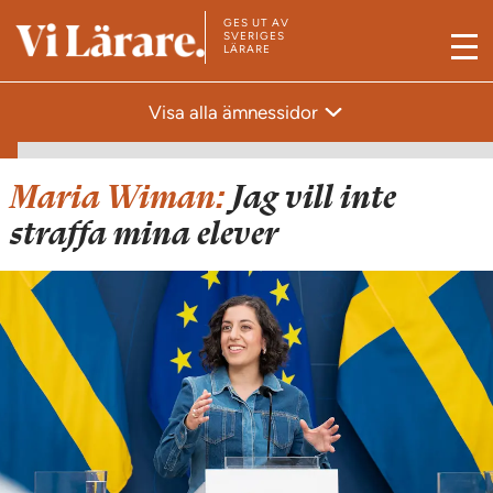
GES UT AV
T
SVERIGES
LÄRARE
M
i
e
l
Visa alla ämnessidor
n
l
y
s
t
Maria Wiman:
Jag vill inte
a
straffa mina elever
r
t
s
i
d
a
n