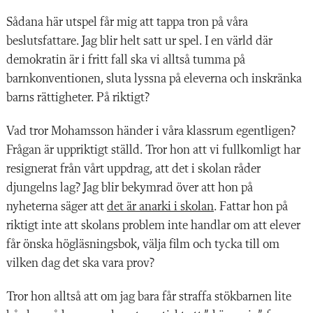
Sådana här utspel får mig att tappa tron på våra
beslutsfattare. Jag blir helt satt ur spel. I en värld där
demokratin är i fritt fall ska vi alltså tumma på
barnkonventionen, sluta lyssna på eleverna och inskränka
barns rättigheter. På riktigt?
Vad tror Mohamsson händer i våra klassrum egentligen?
Frågan är uppriktigt ställd. Tror hon att vi fullkomligt har
resignerat från vårt uppdrag, att det i skolan råder
djungelns lag? Jag blir bekymrad över att hon på
nyheterna säger att
det är anarki i skolan
. Fattar hon på
riktigt inte att skolans problem inte handlar om att elever
får önska högläsningsbok, välja film och tycka till om
vilken dag det ska vara prov?
Tror hon alltså att om jag bara får straffa stökbarnen lite