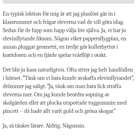
En typisk lektion för mig är att jag planlöst går in i
klassrummet och frågar eleverna vad de vill göra idag.
Sedan får de hipp som happ välja lite själva. Ja, vi har ju
elevinflytande liksom. Någon viker pappersflygplan, en
annan pluggar geometri, en tredje gör kullerbyttor i
korridoren och en fjärde spelar tvärflöjt i otakt.
Det blir ju kaos naturligtvis. Ofta sitter jag helt handfallen
i hörnet. ”Tänk om vi bara kunde avskaffa elevinflytandet”,
drömmer jag saligt. ”Ja, tänk om man bara fick straffa
eleverna mer. Om jag kunde beordra sopning av
skolgården eller att plocka utspottade tuggummin med
pincett – då hade allt varit guld och gröna skogar.”
Ja, så tänker lärare. Aldrig. Någonsin.