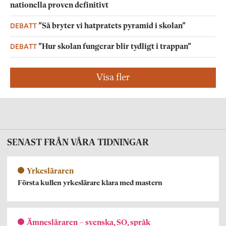
nationella proven definitivt
DEBATT
”Så bryter vi hatpratets pyramid i skolan”
DEBATT
”Hur skolan fungerar blir tydligt i trappan”
Visa fler
SENAST FRÅN VÅRA TIDNINGAR
Yrkesläraren
Första kullen yrkeslärare klara med mastern
Ämnesläraren – svenska, SO, språk