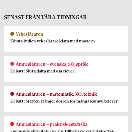
SENAST FRÅN VÅRA TIDNINGAR
Yrkesläraren
Första kullen yrkeslärare klara med mastern
Ämnesläraren – svenska, SO, språk
Debatt: Sluta dalta med oss elever!
Ämnesläraren – matematik, NO, teknik
Debatt: Matten stänger dörren för många komvuxelever
Ämnesläraren – praktisk-estetiska
Egenvalda aktiviteter lockar tillbaka elever till idrotten