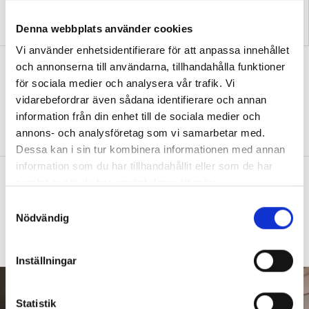
Replik: ”Vi vet hur man
Nya skolan: ”Lärarhjärtat
Denna webbplats använder cookies
skapar effektiv inlärning”
hoppas på bättre villkor"
Vi använder enhetsidentifierare för att anpassa innehållet
Test: Hur klarar du ditt första år som
och annonserna till användarna, tillhandahålla funktioner
ny lärare?
för sociala medier och analysera vår trafik. Vi
vidarebefordrar även sådana identifierare och annan
QUIZ
15 verklighetsnära situationer – från att
information från din enhet till de sociala medier och
hitta ditt första jobb till skolavslutningen.
annons- och analysföretag som vi samarbetar med.
Dessa kan i sin tur kombinera informationen med annan
information som du har tillhandahållit eller som de har
Diagnoserna: ”Vi bör sluta sätta
samlat in när du har använt deras tjänster.
etiketter på barn”
S
Nödvändig
DEBATT
Så arbetar läraren för social och
a
emotionell kompetens
m
t
Inställningar
y
c
k
Statistik