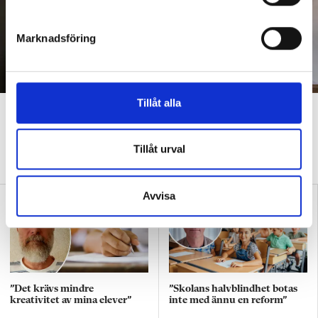
e
s
Marknadsföring
v
a
l
Tillåt alla
”Vi accepterar slitna och
underfinansierade skolor”
Tillåt urval
DEBATT
Hårda orden om kommunerna – vill förstatliga skolan
Avvisa
”Det krävs mindre
”Skolans halvblindhet botas
kreativitet av mina elever”
inte med ännu en reform”