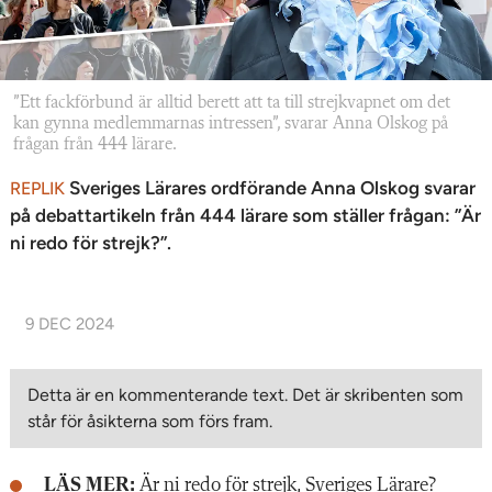
”Ett fackförbund är alltid berett att ta till strejkvapnet om det
kan gynna medlemmarnas intressen”, svarar Anna Olskog på
frågan från 444 lärare.
Sveriges Lärares ordförande Anna Olskog svarar
REPLIK
på debattartikeln från 444 lärare som ställer frågan: ”Är
ni redo för strejk?”.
9 DEC 2024
Detta är en kommenterande text. Det är skribenten som
står för åsikterna som förs fram.
LÄS MER:
Är ni redo för strejk, Sveriges Lärare?