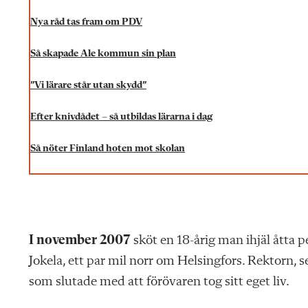
Nya råd tas fram om PDV
Så skapade Ale kommun sin plan
”Vi lärare står utan skydd”
Efter knivdådet – så utbildas lärarna i dag
Så nöter Finland hoten mot skolan
I
november 2007
sköt en 18-årig man ihjäl åtta 
Jokela, ett par mil norr om Helsingfors. Rektorn, 
som slutade med att förövaren tog sitt eget liv.