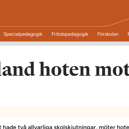
Specialpedagogik
Fritidspedagogik
Förskolan
nland hoten mo
hade två allvarliga skolskjutningar, möter ­hot