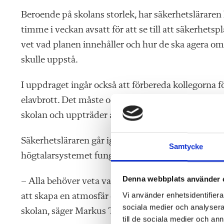
Beroende på skolans storlek, har säkerhetsläraren h
timme i veckan avsatt för att se till att säkerhetspla
vet vad planen innehåller och hur de ska agera om 
skulle uppstå.
I uppdraget ingår också att förbereda kollegorna fö
elavbrott. Det måste också finnas en beredskap f
skolan och uppträder aggressivt.
Säkerhetsläraren går igenom rutiner och bevakar att
Samtycke
högtalarsystemet fungerar.
Denna webbplats använder 
– Alla behöver veta vad de ska göra om det uppstår 
Vi använder enhetsidentifierar
att skapa en atmosfär där både elever och lärare kä
sociala medier och analysera 
skolan, säger Markus Torvinen.
till de sociala medier och a