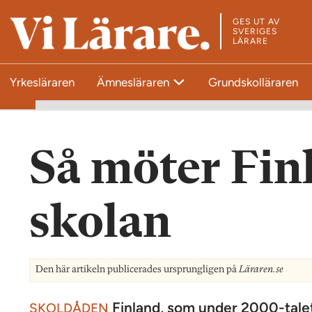
GES UT AV
T
SVERIGES
LÄRARE
i
l
Yrkesläraren
Ämnesläraren
Grundskolläraren
l
s
t
a
Så möter ­Fi
r
t
s
skolan
i
d
a
Den här artikeln publicerades ursprungligen på
Läraren.se
n
Finland, som under 2000-talet 
SKOLDÅDEN