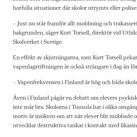
hotfulla situationer där skolor utrymts eller polise
– Just nu står framför allt mobbning och trakasser
bakgrunden, säger Kurt Torsell, direktör vid Utbil
Skolverket i Sverige.
En effekt av skjutningarna, som Kurt Torsell pekar
vapenlagstiftningen är också strängare i dag än fö
– Vapenfrekvensen i Finland är hög och båda skol
Även i Finland pågår en debatt om elevers psykisk
inte mår bra. Skolorna i Tuusula har i olika omg
motiv är insikten om att när elever blir mobbade och
utvecklar destruktiva tankar i kontakt med likasi