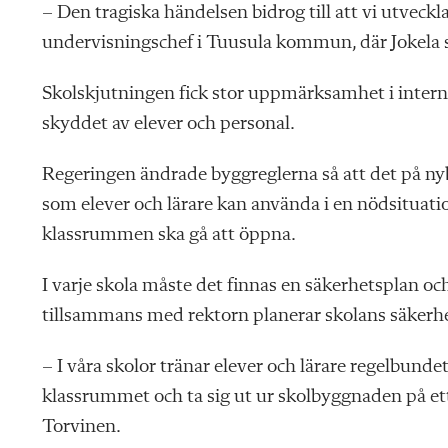
– Den tragiska händelsen bidrog till att vi utvec
undervisningschef i Tuusula kommun, där Jokela s
Skolskjutningen fick stor uppmärksamhet i interna
skyddet av elever och personal.
Regeringen ändrade byggreglerna så att det på ny
som elever och lärare kan använda i en nödsituatio
klassrummen ska gå att öppna.
I varje skola måste det finnas en säkerhetsplan o
tillsammans med rektorn planerar skolans säkerhe
– I våra skolor tränar elever och lärare regelbunde
klassrummet och ta sig ut ur skolbyggnaden på ett
Torvinen.