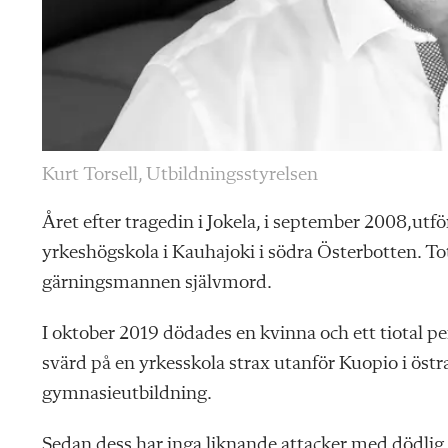
Kurt Torsell, Utbildningsstyrelsen
Året efter tragedin i Jokela, i september 2008,u
yrkeshögskola i Kauhajoki i södra Österbotten. Tota
gärningsmannen självmord.
I oktober 2019 dödades en kvinna och ett tiotal p
svärd på en yrkesskola strax utanför Kuopio i östr
gymnasieutbildning.
Sedan dess har inga liknande ­attacker med dödlig 