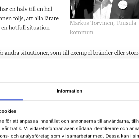
ar en halv till en hel
nen följs, att alla lärare
Markus Torvinen, Tuusula
en hotfull situation
kommun
r andra situationer, som till exempel bränder eller störr
ör hur personal och elever uppträder om någon kommer t
 skolans utrustning är i trim. Inte minst är det viktigt 
Information
cookies
en farlig situation. Viktigast för oss har hela tiden vari
e för att anpassa innehållet och annonserna till användarna, tillh
nner sig trygga och att de alla tillhör gemenskapen i
vår trafik. Vi vidarebefordrar även sådana identifierare och anna
nnons- och analysföretag som vi samarbetar med. Dessa kan i sin