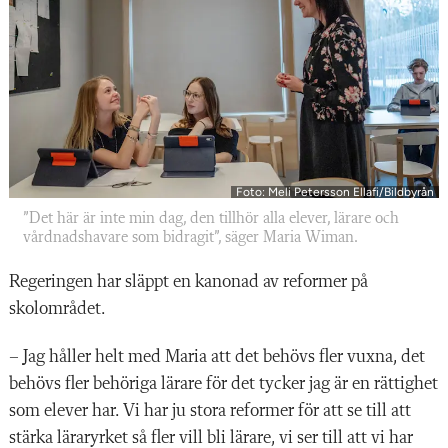
Foto: Meli Petersson Ellafi/Bildbyrån
”Det här är inte min dag, den tillhör alla elever, lärare och
vårdnadshavare som bidragit”, säger Maria Wiman.
Regeringen har släppt en kanonad av reformer på
skolområdet.
– Jag håller helt med Maria att det behövs fler vuxna, det
behövs fler behöriga lärare för det tycker jag är en rättighet
som elever har. Vi har ju stora reformer för att se till att
stärka läraryrket så fler vill bli lärare, vi ser till att vi har