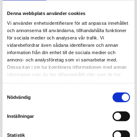
lärare. Det tar tid, men jag är övertygad om att fortsätter vi
i den här takten så kommer vi se fler behöriga, fler
Denna webbplats använder cookies
speciallärare, fler vuxna i skolan, säger Simona
Vi använder enhetsidentifierare för att anpassa innehållet
Mohamsson.
och annonserna till användarna, tillhandahålla funktioner
för sociala medier och analysera vår trafik. Vi
Maria Wiman och Simona Mohamsson fortsätter sin
vidarebefordrar även sådana identifierare och annan
dagstur mot utbildningsdepartementet och Lotta
information från din enhet till de sociala medier och
Edholm, gymnasie-, högskole- och forskningsminister–
annons- och analysföretag som vi samarbetar med.
där de två böckerna ska byta ägare.
Dessa kan i sin tur kombinera informationen med annan
information som du har tillhandahållit eller som de har
samlat in när du har använt deras tjänster.
S
Nödvändig
a
m
t
Inställningar
y
c
k
Statistik