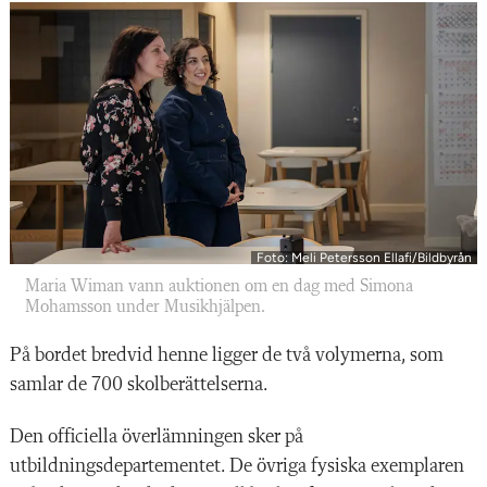
Foto: Meli Petersson Ellafi/Bildbyrån
Maria Wiman vann auktionen om en dag med Simona
Mohamsson under Musikhjälpen.
På bordet bredvid henne ligger de två volymerna, som
samlar de 700 skolberättelserna.
Den officiella överlämningen sker på
utbildningsdepartementet. De övriga fysiska exemplaren