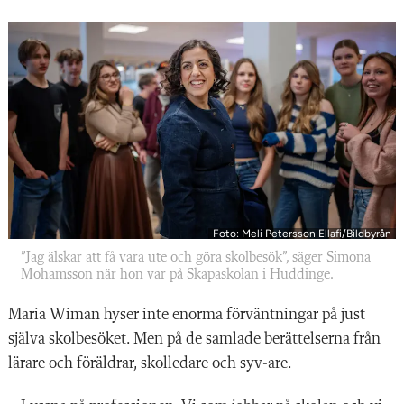
Foto: Meli Petersson Ellafi/Bildbyrån
”Jag älskar att få vara ute och göra skolbesök”, säger Simona
Mohamsson när hon var på Skapaskolan i Huddinge.
Maria Wiman hyser inte enorma förväntningar på just
själva skolbesöket. Men på de samlade berättelserna från
lärare och föräldrar, skolledare och syv-are.