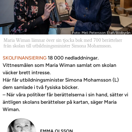
Foto: Meli Petersson Ellafi/Bildbyrån
Maria Wiman lämnar över sin tjocka bok med 700 berättelser
från skolan till utbildningsminister Simona Mohamsson.
18 000 nedladdningar.
SKOLFINANSIERING
Vittnesmålen som Maria Wiman samlat om skolan
väcker brett intresse.
Här får utbildningsminister Simona Mohamsson (L)
dem samlade i två fysiska böcker.
– När våra politiker får berättelserna i sin hand, sätter vi
äntligen skolans berättelser på kartan, säger Maria
Wiman.
EMMA OLSSON