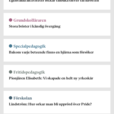
Egenvalda aktiviteter lockar tillbaka elever till idrotten
Grundskolläraren
Stora brister i känslig övergång
Specialpedagogik
Bakom varje beteende finns en hjärna som försöker
Fritidspedagogik
Pionjären Elisabeth: Vi skapade en helt ny yrkeskår
Förskolan
Lindström: Hur orkar man bli upprörd över Pride?