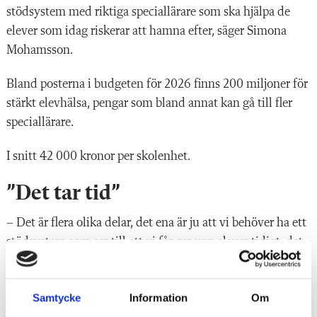
stödsystem med riktiga speciallärare som ska hjälpa de
elever som idag riskerar att hamna efter, säger Simona
Mohamsson.
Bland posterna i budgeten för 2026 finns 200 miljoner för
stärkt elevhälsa, pengar som bland annat kan gå till fler
speciallärare.
I snitt 42 000 kronor per skolenhet.
”Det tar tid”
– Det är flera olika delar, det ena är ju att vi behöver ha ett
stödsystem som ser till att vi fångar upp elever tidigt, det
andra handlar ju om att vi gör om
speciallärarutbildningen så att vi faktiskt har speciallärare
Samtycke
Information
Om
som jobbar direkt med elever och som inte konsulter mot