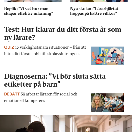
Replik: ”Vi vet hur man
Nya skolan: ”Lärarhjärtat
skapar effektiv inlärning”
hoppas på bättre villkor"
Test: Hur klarar du ditt första år som
ny lärare?
QUIZ
15 verklighetsnära situationer – från att
hitta ditt första jobb till skolavslutningen.
Diagnoserna: ”Vi bör sluta sätta
etiketter på barn”
DEBATT
Så arbetar läraren för social och
emotionell kompetens