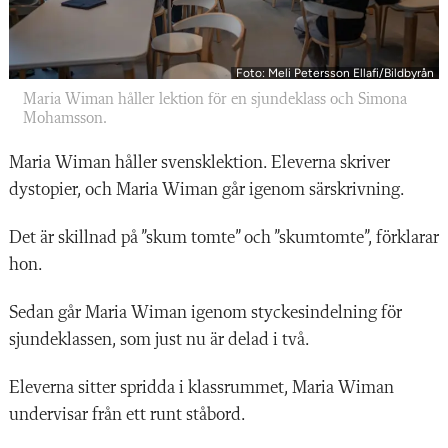
Foto: Meli Petersson Ellafi/Bildbyrån
Maria Wiman håller lektion för en sjundeklass och Simona
Mohamsson.
Maria Wiman håller svensklektion. Eleverna skriver
dystopier, och Maria Wiman går igenom särskrivning.
Det är skillnad på ”skum tomte” och ”skumtomte”, förklarar
hon.
Sedan går Maria Wiman igenom styckesindelning för
sjundeklassen, som just nu är delad i två.
Eleverna sitter spridda i klassrummet, Maria Wiman
undervisar från ett runt ståbord.