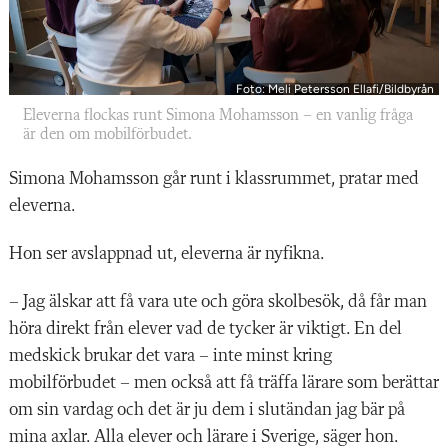
Foto: Meli Petersson Ellafi/Bildbyrån
Eleverna flockas runt Simona Mohamsson – en vanlig fråga
är den om mobilförbudet.
Simona Mohamsson går runt i klassrummet, pratar med
eleverna.
Hon ser avslappnad ut, eleverna är nyfikna.
– Jag älskar att få vara ute och göra skolbesök, då får man
höra direkt från elever vad de tycker är viktigt. En del
medskick brukar det vara – inte minst kring
mobilförbudet – men också att få träffa lärare som berättar
om sin vardag och det är ju dem i slutändan jag bär på
mina axlar. Alla elever och lärare i Sverige, säger hon.