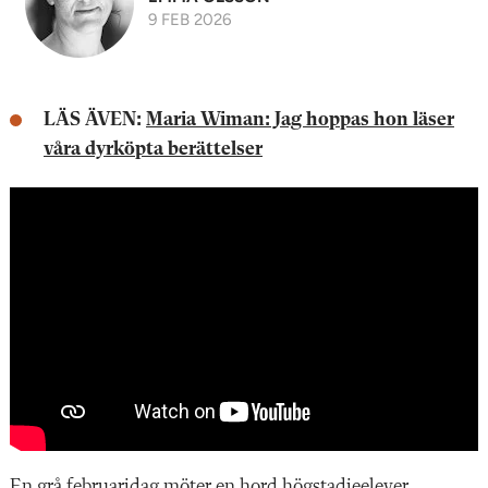
9 FEB 2026
LÄS ÄVEN:
Maria Wiman: Jag hoppas hon läser
våra dyrköpta berättelser
En grå februaridag möter en hord högstadieelever