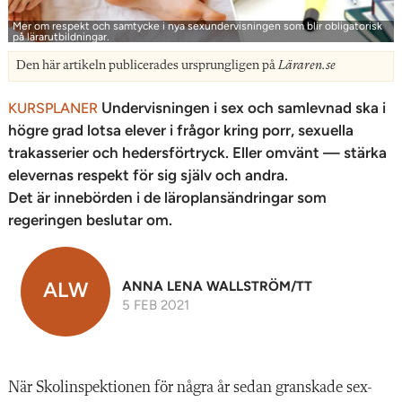
Mer om respekt och samtycke i nya sexundervisningen som blir obligatorisk
på lärarutbildningar.
Den här artikeln publicerades ursprungligen på
Läraren.se
Undervisningen i sex och samlevnad ska i
KURSPLANER
högre grad lotsa elever i frågor kring porr, sexuella
trakasserier och hedersförtryck. Eller omvänt — stärka
elevernas respekt för sig själv och andra.
Det är innebörden i de läroplansändringar som
regeringen beslutar om.
ALW
ANNA LENA WALLSTRÖM/TT
5 FEB 2021
När Skolinspektionen för några år sedan granskade sex-