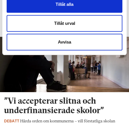
Tillåt alla
etiketter på barn”
DEBATT
Så arbetar läraren för social och
Tillåt urval
emotionell kompetens
Avvisa
”Vi accepterar slitna och
underfinansierade skolor”
DEBATT
Hårda orden om kommunerna – vill förstatliga skolan