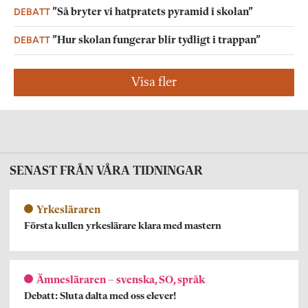
DEBATT
”Så bryter vi hatpratets pyramid i skolan”
DEBATT
”Hur skolan fungerar blir tydligt i trappan”
Visa fler
SENAST FRÅN VÅRA TIDNINGAR
Yrkesläraren
Första kullen yrkeslärare klara med mastern
Ämnesläraren – svenska, SO, språk
Debatt: Sluta dalta med oss elever!