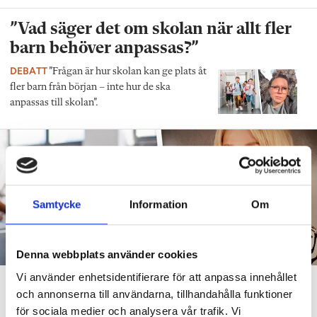
”Vad säger det om skolan när allt fler
barn behöver anpassas?”
DEBATT
”Frågan är hur skolan kan ge plats åt
fler barn från början – inte hur de ska
anpassas till skolan”.
Samtycke
Information
Om
Denna webbplats använder cookies
Vi använder enhetsidentifierare för att anpassa innehållet
”Att ställa krav är inte elakt”
och annonserna till användarna, tillhandahålla funktioner
för sociala medier och analysera vår trafik. Vi
DEBATT
”Att ställa krav är inte elakt. Att vara schysst är inte alltid