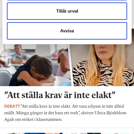
DEBATT
”Frågan är hur skolan kan ge plats åt
Tillåt urval
fler barn från början – inte hur de ska
anpassas till skolan”.
Avvisa
”Att ställa krav är inte elakt”
DEBATT
”Att ställa krav är inte elakt. Att vara schysst är inte alltid
snällt. Många gånger är det bara ett svek”, skriver Ulrica Björkblom
Agah om stöket i klassrummen.