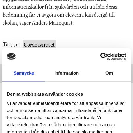
informationskällor från sjukvården och utifrån deras
bedömning får vi avgöra om eleverna kan återgå till
skolan, säger Anders Malmquist.
Taggar:
Coronaviruset
Samtycke
Information
Om
”Vi lovar behöriga lärare i varje
Denna webbplats använder cookies
klassrum”
Vi använder enhetsidentifierare för att anpassa innehållet
VALDEBATT
Centerpartiets tioåriga plan:
och annonserna till användarna, tillhandahålla funktioner
Inga fler obehöriga lärare.
för sociala medier och analysera vår trafik. Vi
vidarebefordrar även sådana identifierare och annan
information från din enhet till de sociala medier och