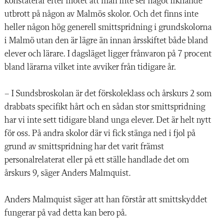
konstaterar efter mötet att man inte ser något liknande
utbrott på någon av Malmös skolor. Och det finns inte
heller någon hög generell smittspridning i grundskolorna
i Malmö utan den är lägre än innan årsskiftet både bland
elever och lärare. I dagsläget ligger frånvaron på 7 procent
bland lärarna vilket inte avviker från tidigare år.
– I Sundsbroskolan är det förskoleklass och årskurs 2 som
drabbats specifikt hårt och en sådan stor smittspridning
har vi inte sett tidigare bland unga elever. Det är helt nytt
för oss. På andra skolor där vi fick stänga ned i fjol på
grund av smittspridning har det varit främst
personalrelaterat eller på ett ställe handlade det om
årskurs 9, säger Anders Malmquist.
Anders Malmquist säger att han förstår att smittskyddet
fungerar på vad detta kan bero på.