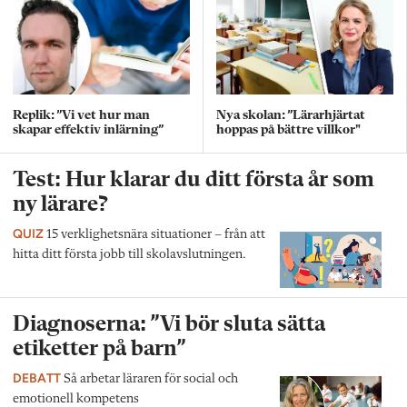
Replik: ”Vi vet hur man
Nya skolan: ”Lärarhjärtat
skapar effektiv inlärning”
hoppas på bättre villkor"
Test: Hur klarar du ditt första år som
ny lärare?
QUIZ
15 verklighetsnära situationer – från att
hitta ditt första jobb till skolavslutningen.
Diagnoserna: ”Vi bör sluta sätta
etiketter på barn”
DEBATT
Så arbetar läraren för social och
emotionell kompetens