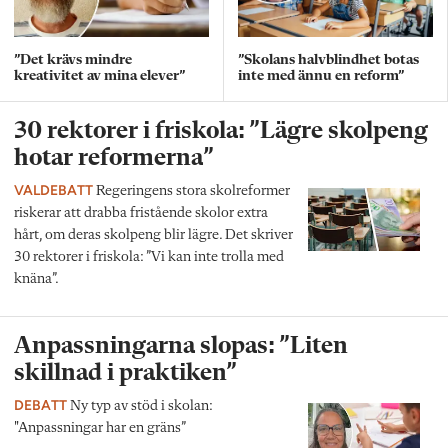
”Det krävs mindre
”Skolans halvblindhet botas
kreativitet av mina elever”
inte med ännu en reform”
30 rektorer i friskola: ”Lägre skolpeng
hotar reformerna”
VALDEBATT
Regeringens stora skolreformer
riskerar att drabba fristående skolor extra
hårt, om deras skolpeng blir lägre. Det skriver
30 rektorer i friskola: ”Vi kan inte trolla med
knäna”.
Anpassningarna slopas: ”Liten
skillnad i praktiken”
DEBATT
Ny typ av stöd i skolan:
"Anpassningar har en gräns”