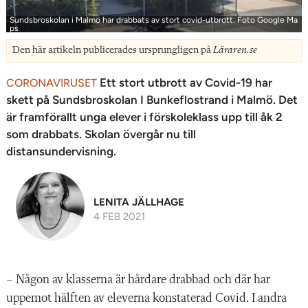
Sundsbroskolan i Malmö har drabbats av stort covid-utbrott. Foto Google Ma
ps
Den här artikeln publicerades ursprungligen på
Läraren.se
Ett stort utbrott av Covid-19 har
CORONAVIRUSET
skett på Sundsbroskolan I Bunkeflostrand i Malmö. Det
är framförallt unga elever i förskoleklass upp till åk 2
som drabbats. Skolan övergår nu till
distansundervisning.
LENITA JÄLLHAGE
4 FEB 2021
– Någon av klasserna är hårdare drabbad och där har
uppemot hälften av eleverna konstaterad Covid. I andra