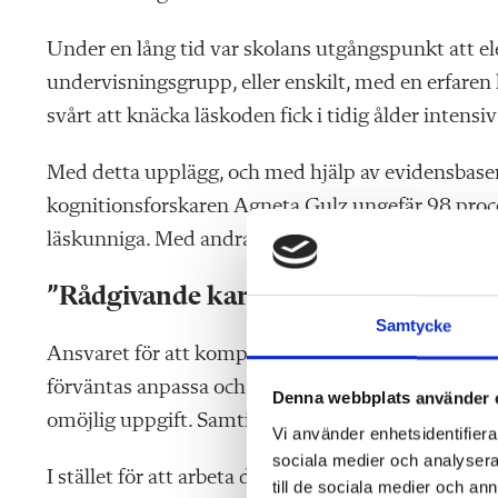
Under en lång tid var skolans utgångspunkt att el
undervisnings­grupp, eller enskilt, med en erfaren 
svårt att knäcka läskoden fick i tidig ålder intensi
Med detta upplägg, och med hjälp av evidens­baser
kognitions­forskaren Agneta Gulz
ungefär 98 proc
läskunniga. Med andra ord, betydligt fler än i dag.
”Rådgivande karaktär”
Samtycke
Ansvaret för att kompensera för 90-talets reformer
förväntas anpassa och individualisera undervisning
Denna webbplats använder 
omöjlig uppgift. Samtidigt har de specialpedagogis
Vi använder enhetsidentifierar
sociala medier och analysera 
I stället för att arbeta direkt med eleverna, det v
till de sociala medier och a