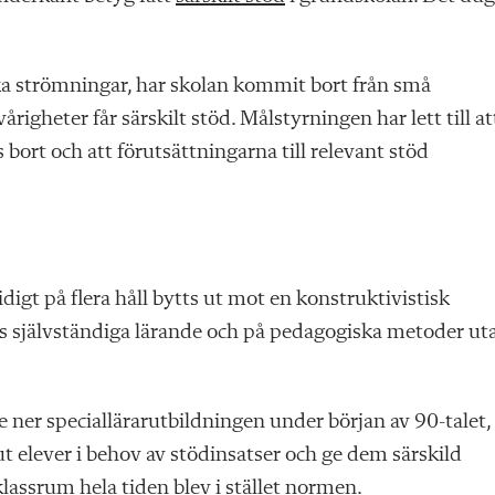
ka strömningar, har skolan kommit bort från små
gheter får särskilt stöd. Målstyrningen har lett till at
ort och att förutsättningarna till relevant stöd
gt på flera håll bytts ut mot en konstruktivistisk
ers självständiga lärande och på pedagogiska metoder ut
 ner special­lärar­utbildningen under början av 90-talet,
t elever i behov av stödinsatser och ge dem särskild
klassrum hela tiden blev i stället normen.