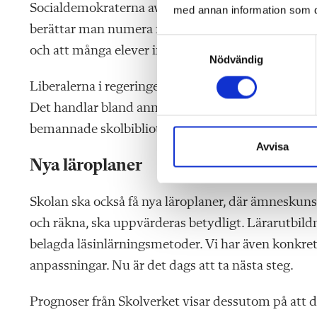
Socialdemokraterna avskaffade utbildningen till s
med annan information som du 
berättar man numera för lärarna hur de ska göra. R
S
och att många elever inte får rätt stöd i tid.
Nödvändig
a
m
Liberalerna i regeringen driver nu igenom flera om
t
Det handlar bland annat om ett nytt stödsystem m
y
c
bemannade skolbibliotek och satsningar på riktiga
k
Avvisa
e
Nya läroplaner
s
v
Skolan ska också få nya läroplaner, där ämneskuns
a
och räkna, ska uppvärderas betydligt. Lärar­utbild
l
belagda läsinlärningsmetoder. Vi har även konkret
anpassningar. Nu är det dags att ta nästa steg.
Prognoser från Skolverket visar dessutom på att de