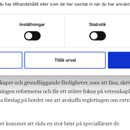
peciallärare och ersatte den med en för specialpedagoger
har tillhandahållit eller som de har samlat in när du har använt 
esultatet är att många lärare får en helt omöjlig uppgif
Inställningar
Statistik
fattande reformer och storsatsar för att vända läskrisen
ed fler speciallärare och mindre undervisnings­grupper
 böcker.
Tillåt urval
kaper och grundläggande färdigheter, som att läsa, skri
ningen reformeras och får ett större fokus på vetenskapl
a förslag på bordet om att avskaffa regleringen om extr
t kommer att råda en stor brist på speciallärare de