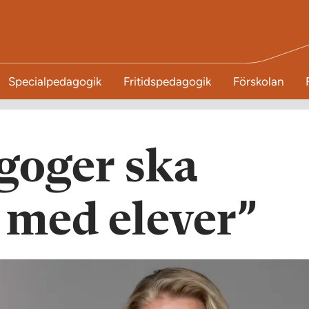
Specialpedagogik
Fritidspedagogik
Förskolan
goger ska
 med elever”