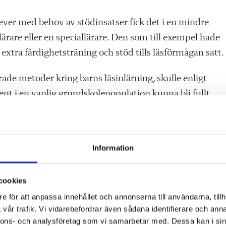
ever med behov av stödinsatser fick det i en mindre
lärare eller en speciallärare. Den som till exempel hade
v extra färdighetsträning och stöd tills läsförmågan satt.
ade metoder kring barns läsinlärning, skulle enligt
ent
i en vanlig grundskole­population kunna bli fullt
Information
 har sedan dess närapå helt överlåtits till läraren, som
en efter varje enskild elev. Det är en likaledes orimlig
cookies
ka insatserna alltmer fått en rådgivande karaktär.
e för att anpassa innehållet och annonserna till användarna, tillh
vår trafik. Vi vidarebefordrar även sådana identifierare och anna
ill säga på det sätt man framgångsrikt arbetade innan
nnons- och analysföretag som vi samarbetar med. Dessa kan i sin