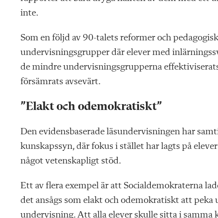
inte.
Som en följd av 90-talets reformer och pedagogis
undervisningsgrupper där elever med inlärningssvåri
de mindre undervisningsgrupperna effektiviserats b
försämrats avsevärt.
”Elakt och odemokratiskt”
Den evidensbaserade läsundervisningen har samtidi
kunskapssyn, där fokus i stället har lagts på elev
något vetenskapligt stöd.
Ett av flera exempel är att Social­demokraterna lade
det ansågs som elakt och odemokratiskt att peka u
undervisning. Att alla elever skulle sitta i samma 