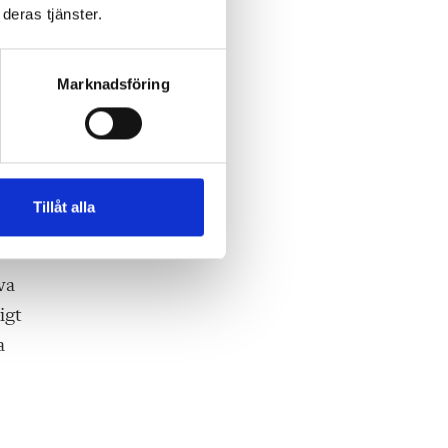
,
deras tjänster.
t
Marknadsföring
.
,
Tillåt alla
va
igt
a