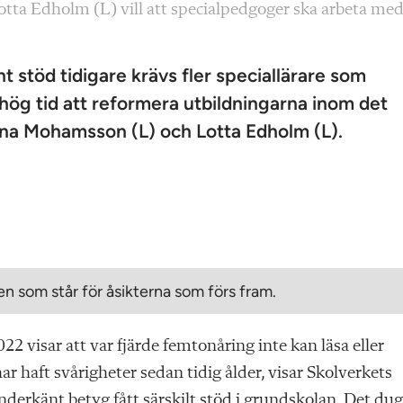
ta Edholm (L) vill att specialpedgoger ska arbeta me
 stöd tidigare krävs fler special­lärare som
 hög tid att reformera utbildningarna inom det
na Mohamsson (L) och Lotta Edholm (L).
n som står för åsikterna som förs fram.
2 visar att var fjärde femtonåring inte kan läsa eller
ar haft svårigheter sedan tidig ålder, visar Skolverkets
underkänt betyg fått
särskilt stöd
i grundskolan. Det dug