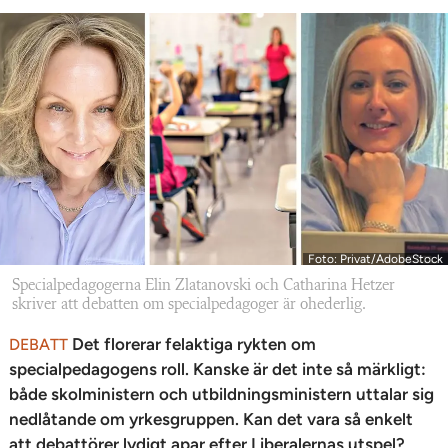
Foto: Privat/AdobeStock
Specialpedagogerna Elin Zlatanovski och Catharina Hetzer
skriver att debatten om specialpedagoger är ohederlig.
Det florerar felaktiga rykten om
DEBATT
specialpedagogens roll. Kanske är det inte så märkligt:
både skolministern och utbildningsministern uttalar sig
nedlåtande om yrkesgruppen. Kan det vara så enkelt
att debattörer lydigt apar efter Liberalernas utspel?