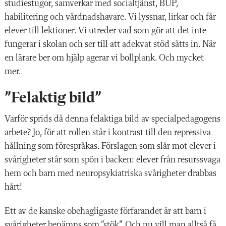
studiestugor, samverkar med socialtjänst, BUP,
habilitering och vårdnadshavare. Vi lyssnar, lirkar och får
elever till lektioner. Vi utreder vad som gör att det inte
fungerar i skolan och ser till att adekvat stöd sätts in. När
en lärare ber om hjälp agerar vi bollplank. Och mycket
mer.
”Felaktig bild”
Varför sprids då denna felaktiga bild av specialpedagogens
arbete? Jo, för att rollen står i kontrast till den repressiva
hållning som förespråkas. Förslagen som slår mot elever i
svårigheter står som spön i backen: elever från resurssvaga
hem och barn med neuropsykiatriska svårigheter drabbas
hårt!
Ett av de kanske obehagligaste förfarandet är att barn i
svårigheter benämns som ”stök”. Och nu vill man alltså få