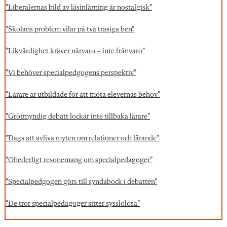
”Liberalernas bild av läsinlärning är nostalgisk”
”Skolans problem vilar på två trasiga ben”
”Likvärdighet kräver närvaro – inte frånvaro”
”Vi behöver specialpedgogens perspektiv”
”Lärare är utbildade för att möta elevernas behov”
”Grötmyndig debatt lockar inte tillbaka lärare”
”Dags att avliva myten om relationer och lärande”
”Ohederligt resonemang om specialpedagoger”
”Specialpedgogen görs till syndabock i debatten”
”De tror specialpedagoger sitter sysslolösa”