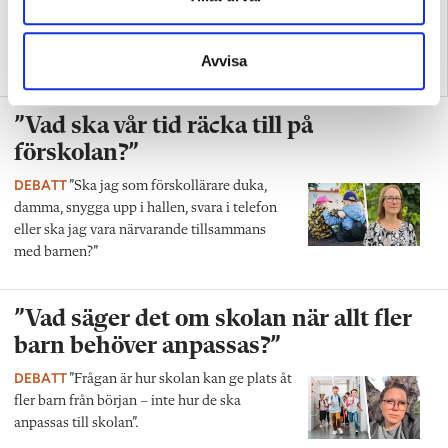
”Så bryter vi hatpratets
”Hur skolan fungerar blir
Avvisa
pyramid i skolan”
tydligt i trappan”
”Vad ska vår tid räcka till på
förskolan?”
DEBATT
”Ska jag som förskollärare duka,
damma, snygga upp i hallen, svara i telefon
eller ska jag vara närvarande tillsammans
med barnen?”
”Vad säger det om skolan när allt fler
barn behöver anpassas?”
DEBATT
”Frågan är hur skolan kan ge plats åt
fler barn från början – inte hur de ska
anpassas till skolan”.