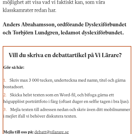
möjlighet att visa vad vi faktiskt kan, som våra
klasskamrater redan har.
Anders Abrahamsson, ordförande Dyslexiförbundet
och Torbjörn Lundgren, ledamot dyslexiförbundet.
Vill du skriva en debattartikel på Vi Lärare?
Gör så här:
Skriv max 3 000 tecken, underteckna med namn, titel och gärna
bostadsort.
Skicka helst texten som en Word-fil, och bifoga gärna ett
högupplöst porträttfoto i färg (oftast duger en selfie tagen i bra ljus).
Mejla texten till adressen nedan och skriv även ditt mobilnummer
i mejlet ifall vi behöver diskutera texten.
Mejla till oss på:
debatt@vilarare.se