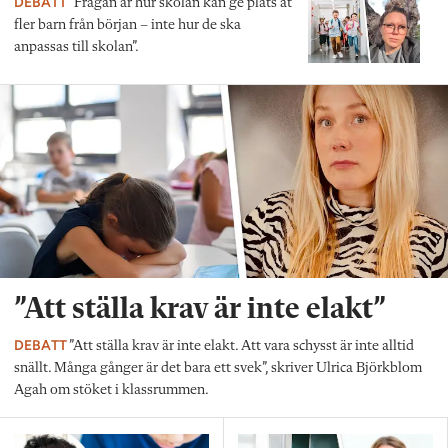
DEBATT
”Frågan är hur skolan kan ge plats åt
fler barn från början – inte hur de ska
anpassas till skolan”.
”Att ställa krav är inte elakt”
DEBATT
”Att ställa krav är inte elakt. Att vara schysst är inte alltid
snällt. Många gånger är det bara ett svek”, skriver Ulrica Björkblom
Agah om stöket i klassrummen.