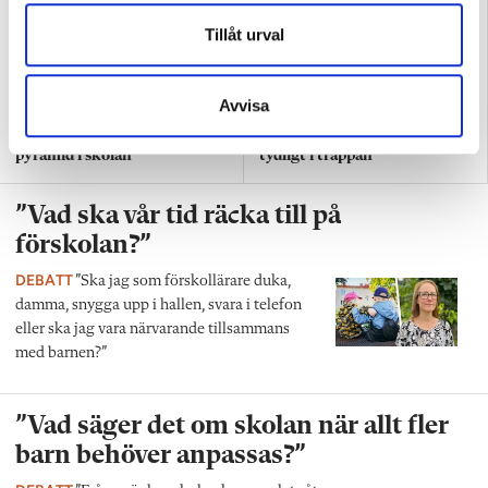
Här har lyssneläsning blivit en icke-fråga
Tillåt urval
Debatt: Nu måste läsförståelse och handskrift prioriteras
Avvisa
Jarnlo: Tyvärr har vi nog bara sett början av läskrisen
”Så bryter vi hatpratets
”Hur skolan fungerar blir
pyramid i skolan”
tydligt i trappan”
”Vad ska vår tid räcka till på
förskolan?”
DEBATT
”Ska jag som förskollärare duka,
damma, snygga upp i hallen, svara i telefon
eller ska jag vara närvarande tillsammans
med barnen?”
”Vad säger det om skolan när allt fler
barn behöver anpassas?”