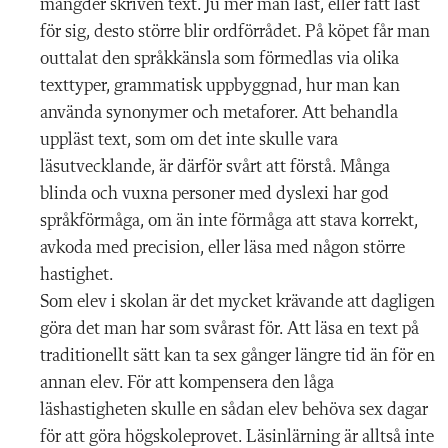
mängder skriven text. Ju mer man läst, eller fått läst
för sig, desto större blir ordförrådet. På köpet får man
outtalat den språkkänsla som förmedlas via olika
texttyper, grammatisk uppbyggnad, hur man kan
använda synonymer och metaforer. Att behandla
uppläst text, som om det inte skulle vara
läsutvecklande, är därför svårt att förstå. Många
blinda och vuxna personer med dyslexi har god
språkförmåga, om än inte förmåga att stava korrekt,
avkoda med precision, eller läsa med någon större
hastighet.
Som elev i skolan är det mycket krävande att dagligen
göra det man har som svårast för. Att läsa en text på
traditionellt sätt kan ta sex gånger längre tid än för en
annan elev. För att kompensera den låga
läshastigheten skulle en sådan elev behöva sex dagar
för att göra högskoleprovet. Läsinlärning är alltså inte