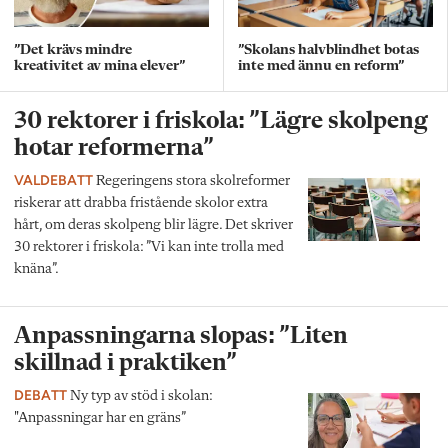
”Det krävs mindre
”Skolans halvblindhet botas
kreativitet av mina elever”
inte med ännu en reform”
30 rektorer i friskola: ”Lägre skolpeng
hotar reformerna”
VALDEBATT
Regeringens stora skolreformer
riskerar att drabba fristående skolor extra
hårt, om deras skolpeng blir lägre. Det skriver
30 rektorer i friskola: ”Vi kan inte trolla med
knäna”.
Anpassningarna slopas: ”Liten
skillnad i praktiken”
DEBATT
Ny typ av stöd i skolan:
"Anpassningar har en gräns”