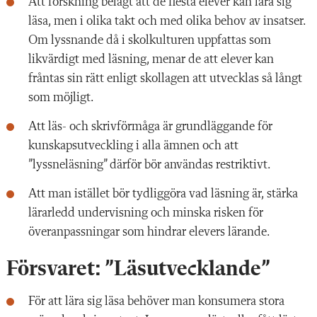
Att forskning belagt att de flesta elever kan lära sig
läsa, men i olika takt och med olika behov av insatser.
Om lyssnande då i skolkulturen uppfattas som
likvärdigt med läsning, menar de att elever kan
fråntas sin rätt enligt skollagen att utvecklas så långt
som möjligt.
Att läs- och skrivförmåga är grundläggande för
kunskapsutveckling i alla ämnen och att
”lyssneläsning” därför bör användas restriktivt.
Att man istället bör tydliggöra vad läsning är, stärka
lärarledd undervisning och minska risken för
överanpassningar som hindrar elevers lärande.
Försvaret: ”Läsutvecklande”
För att lära sig läsa behöver man konsumera stora