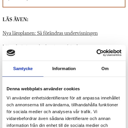
LÄS ÄVEN:
Nya läroplanen: Så förändras undervisningen
Mängdträning och phonics – så ändras
svenskundervisningen
Extra anpassningar skrotas – så blir elevernas nya stöd
Samtycke
Information
Om
Denna webbplats använder cookies
Läs alla artiklar i vår granskning av
lyssneläsningen
Vi använder enhetsidentifierare för att anpassa innehållet
och annonserna till användarna, tillhandahålla funktioner
för sociala medier och analysera vår trafik. Vi
Larmet: Så fördjupar lyssneläsning läskrisen
vidarebefordrar även sådana identifierare och annan
information från din enhet till de sociala medier och
Professorn om lyssneläsningen: ”Obegripligt svek”