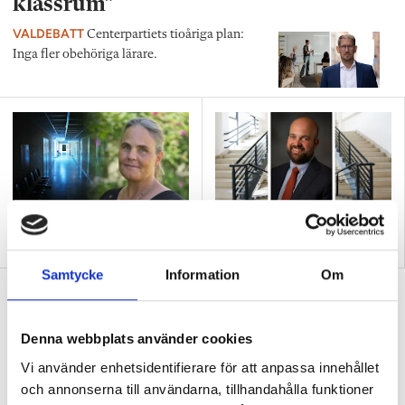
klassrum”
VALDEBATT
Centerpartiets tioåriga plan:
Inga fler obehöriga lärare.
”Så bryter vi hatpratets
”Hur skolan fungerar blir
pyramid i skolan”
tydligt i trappan”
Samtycke
Information
Om
”Vad ska vår tid räcka till på
förskolan?”
Denna webbplats använder cookies
DEBATT
”Ska jag som förskollärare duka,
Vi använder enhetsidentifierare för att anpassa innehållet
damma, snygga upp i hallen, svara i telefon
och annonserna till användarna, tillhandahålla funktioner
eller ska jag vara närvarande tillsammans