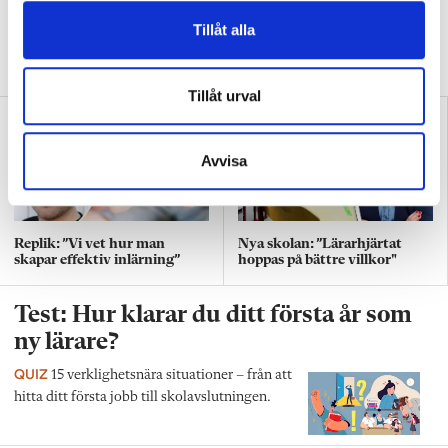
DEBATT
”Att ställa krav är inte elakt. Att vara schysst är inte alltid
Tillåt alla
snällt. Många gånger är det bara ett svek”, skriver Ulrica Björkblom
Agah om stöket i klassrummen.
Tillåt urval
Avvisa
Replik: ”Vi vet hur man
Nya skolan: ”Lärarhjärtat
skapar effektiv inlärning”
hoppas på bättre villkor"
Test: Hur klarar du ditt första år som
ny lärare?
QUIZ
15 verklighetsnära situationer – från att
hitta ditt första jobb till skolavslutningen.