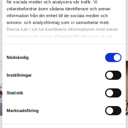
med barnen?”
för sociala medier och analysera vår trafik. Vi
vidarebefordrar även sådana identifierare och annan
information från din enhet till de sociala medier och
”Vad säger det om skolan när allt fler
annons- och analysföretag som vi samarbetar med.
barn behöver anpassas?”
Dessa kan i sin tur kombinera informationen med annan
information som du har tillhandahållit eller som de har
DEBATT
”Frågan är hur skolan kan ge plats åt
samlat in när du har använt deras tjänster.
fler barn från början – inte hur de ska
anpassas till skolan”.
S
Nödvändig
a
m
t
Inställningar
y
c
k
Statistik
e
s
Marknadsföring
v
a
”Att ställa krav är inte elakt”
l