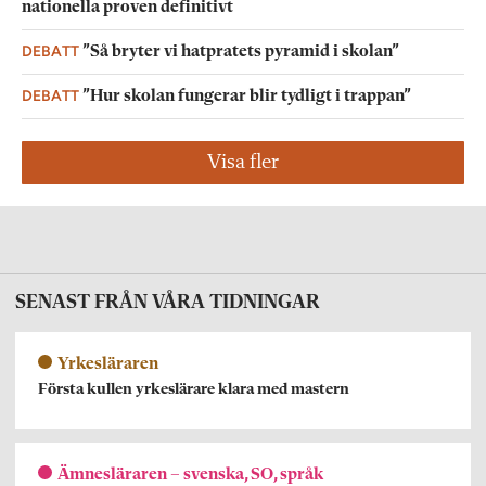
nationella proven definitivt
DEBATT
”Så bryter vi hatpratets pyramid i skolan”
DEBATT
”Hur skolan fungerar blir tydligt i trappan”
Visa fler
SENAST FRÅN VÅRA TIDNINGAR
Yrkesläraren
Första kullen yrkeslärare klara med mastern
Ämnesläraren – svenska, SO, språk