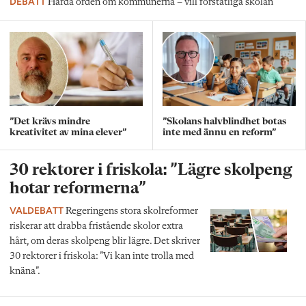
DEBATT
Hårda orden om kommunerna – vill förstatliga skolan
”Det krävs mindre
”Skolans halvblindhet botas
kreativitet av mina elever”
inte med ännu en reform”
30 rektorer i friskola: ”Lägre skolpeng
hotar reformerna”
VALDEBATT
Regeringens stora skolreformer
riskerar att drabba fristående skolor extra
hårt, om deras skolpeng blir lägre. Det skriver
30 rektorer i friskola: ”Vi kan inte trolla med
knäna”.