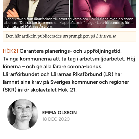
Bland kraven från lärarfacken till arbetsgivarna om Hök21 finns även en coron
abonus: ”Det räcker inte med en klapp på axeln”, säger Lärarförbundets förha
ndlingschef Mathias Åström.
Den här artikeln publicerades ursprungligen på
Läraren.se
Garantera planerings- och uppföljningstid.
HÖK21
Tvinga kommunerna att ta tag i arbetsmiljöarbetet. Höj
lönerna – och ge alla lärare corona-bonus.
Lärarförbundet och Lärarnas Riksförbund (LR) har
lämnat sina krav på Sveriges kommuner och regioner
(SKR) inför skolavtalet Hök-21.
EMMA OLSSON
18 DEC 2020