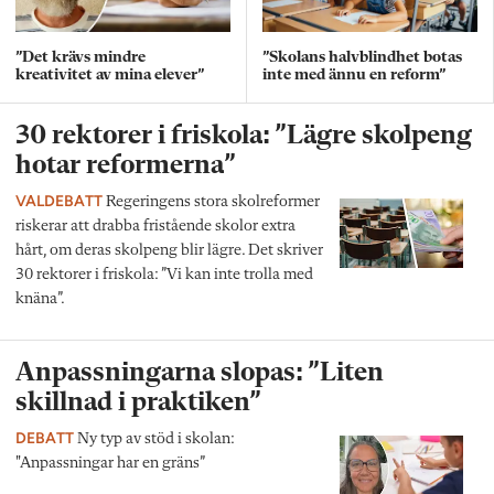
”Det krävs mindre
”Skolans halvblindhet botas
kreativitet av mina elever”
inte med ännu en reform”
30 rektorer i friskola: ”Lägre skolpeng
hotar reformerna”
VALDEBATT
Regeringens stora skolreformer
riskerar att drabba fristående skolor extra
hårt, om deras skolpeng blir lägre. Det skriver
30 rektorer i friskola: ”Vi kan inte trolla med
knäna”.
Anpassningarna slopas: ”Liten
skillnad i praktiken”
DEBATT
Ny typ av stöd i skolan:
"Anpassningar har en gräns”