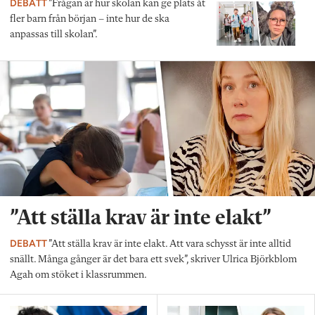
DEBATT
”Frågan är hur skolan kan ge plats åt
fler barn från början – inte hur de ska
anpassas till skolan”.
”Att ställa krav är inte elakt”
DEBATT
”Att ställa krav är inte elakt. Att vara schysst är inte alltid
snällt. Många gånger är det bara ett svek”, skriver Ulrica Björkblom
Agah om stöket i klassrummen.