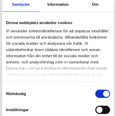
kunskapsnivå och påverkat henne och familjen.
Samtycke
Information
Om
– Samspelet mellan föräldrar och barn är starkt och
föräldrar vill ju att barnen ska respektera dem. Man vill
Denna webbplats använder cookies
kunna se sina barn i ögonen, säger
Vi använder enhetsidentifierare för att anpassa innehållet
Nina Wormbs.
och annonserna till användarna, tillhandahålla funktioner
för sociala medier och analysera vår trafik. Vi
vidarebefordrar även sådana identifierare och annan
Taggar:
Forskning
Hållbarhet
information från din enhet till de sociala medier och
annons- och analysföretag som vi samarbetar med.
Dessa kan i sin tur kombinera informationen med annan
"
information som du har tillhandahållit eller som de har
Annons
"
samlat in när du har använt deras tjänster.
S
Nödvändig
a
m
t
Inställningar
y