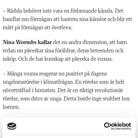
– Rädsla behöver inte vara en ­förlamande känsla. Det
handlar om f­örmågan att hantera sina känslor och blir ett
mått på förmågan att överleva.
Nina Wormbs kallar
det en andra dimension, att barn
redan nu påverkar sina föräldrar, deras beteenden och
inköp. Och de har kunskap att påverka de vuxna.
– Många vuxna reagerar nu positivt på dagens
ungdomsrörelse i klimatfrågan. En rörelse som är helt
oöverträffad i historien. Det är en riktigt revolutionär
rörelse, som drivs av unga. Detta borde inge stolthet hos
barnen.
Hon har själv varit klimatmedveten länge, och forskar ju i
ämnet, ändå har hennes egna barn i vissa frågor haft ­högre