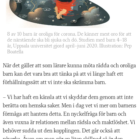
8 av 10 barn är oroliga för corona. De känner mest oro för att
de närstående ska bli sjuka och dö. Studien med barn 4–18
år, Uppsala universitet gjord april–juni 2020. Illustration: Pep
Boatella
När det gäller att som lärare kunna möta rädda och oroliga
barn kan det vara bra att tänka på att vi länge haft ett
förhållningssätt att vi inte ska skrämma barn.
– Vi har haft en känsla att vi skyddar dem genom att inte
berätta om hemska saker. Men i dag vet vi mer om barnens
förmåga att hantera detta. En nyckelfråga för barn och
även vuxna är relationen mellan rädsla och maktlöshet. Vi
behöver sudda ut den kopplingen. Det går också att