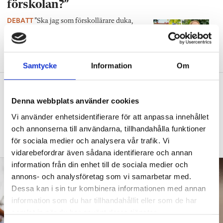
förskolan?”
DEBATT
”Ska jag som förskollärare duka,
damma, snygga upp i hallen, svara i telefon
eller ska jag vara närvarande tillsammans
med barnen?”
Samtycke
Information
Om
”Vad säger det om skolan när allt fler
barn behöver anpassas?”
Denna webbplats använder cookies
Vi använder enhetsidentifierare för att anpassa innehållet
DEBATT
”Frågan är hur skolan kan ge plats åt
och annonserna till användarna, tillhandahålla funktioner
fler barn från början – inte hur de ska
anpassas till skolan”.
för sociala medier och analysera vår trafik. Vi
vidarebefordrar även sådana identifierare och annan
information från din enhet till de sociala medier och
annons- och analysföretag som vi samarbetar med.
Dessa kan i sin tur kombinera informationen med annan
information som du har tillhandahållit eller som de har
samlat in när du har använt deras tjänster.