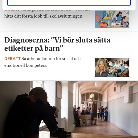
QUIZ
15 verklighetsnära situationer – från att
hitta ditt första jobb till skolavslutningen.
Diagnoserna: ”Vi bör sluta sätta
etiketter på barn”
DEBATT
Så arbetar läraren för social och
emotionell kompetens