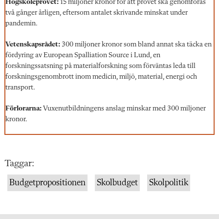
Högskoleprovet:
15 miljoner kronor för att provet ska genomföras
två gånger årligen, eftersom antalet skrivande minskat under
pandemin.
Vetenskapsrådet:
300 miljoner kronor som bland annat ska täcka en
fördyring av European Spalliation Source i Lund, en
forskningssatsning på materialforskning som förväntas leda till
forskningsgenombrott inom medicin, miljö, material, energi och
transport.
Förlorarna:
Vuxenutbildningens anslag minskar med 300 miljoner
kronor.
Taggar:
Budgetpropositionen
Skolbudget
Skolpolitik