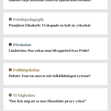
Bakom varje beteende finns en hjärna som försöker
Fritidspedagogik
Pionjären Elisabeth: Vi skapade en helt ny yrkeskår
Förskolan
Lindström: Hur orkar man bli upprörd över Pride?
Folkhögskolan
Debatt: Vem tar ansvar när folkbildningen tystnar?
Vi Vägledare
”Det fick mig att se mer filosofiskt på syv-yrket”