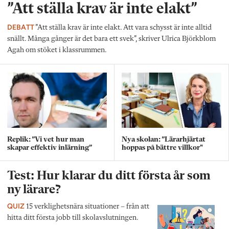
”Att ställa krav är inte elakt”
DEBATT
”Att ställa krav är inte elakt. Att vara schysst är inte alltid
snällt. Många gånger är det bara ett svek”, skriver Ulrica Björkblom
Agah om stöket i klassrummen.
Replik: ”Vi vet hur man
Nya skolan: ”Lärarhjärtat
skapar effektiv inlärning”
hoppas på bättre villkor"
Test: Hur klarar du ditt första år som
ny lärare?
QUIZ
15 verklighetsnära situationer – från att
hitta ditt första jobb till skolavslutningen.