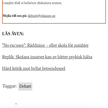
i mejlet ifall vi behöver diskutera texten.
Mejla till oss på:
debatt@vilarare.se
LÄS ÄVEN:
”No excuses”: Räddning – eller skola för zombier
Replik: Skolans insatser kan ge bättre psykisk hälsa
Hård kritik mot hyllat beteendespel
Taggar:
Debatt
"