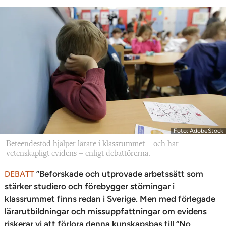
Foto: AdobeStock
Beteendestöd hjälper lärare i klassrummet – och har
vetenskapligt evidens – enligt debattörerna.
”Beforskade och utprovade arbetssätt som
DEBATT
stärker studiero och förebygger störningar i
klassrummet finns redan i Sverige. Men med förlegade
lärarutbildningar och missuppfattningar om evidens
riskerar vi att förlora denna kunskapsbas till “No