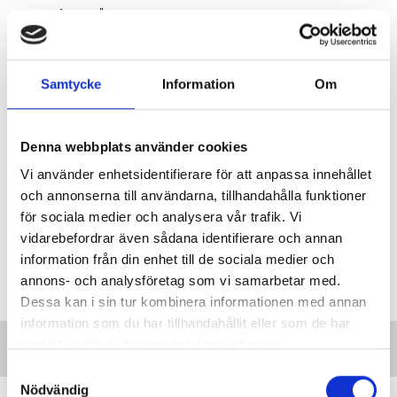
Annons
"
Samtycke
Information
Om
Denna webbplats använder cookies
Vi använder enhetsidentifierare för att anpassa innehållet
och annonserna till användarna, tillhandahålla funktioner
för sociala medier och analysera vår trafik. Vi
vidarebefordrar även sådana identifierare och annan
information från din enhet till de sociala medier och
annons- och analysföretag som vi samarbetar med.
Dessa kan i sin tur kombinera informationen med annan
information som du har tillhandahållit eller som de har
samlat in när du har använt deras tjänster.
S
Nödvändig
a