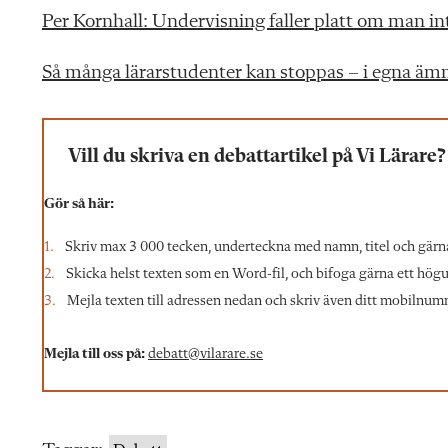
Per Kornhall: Undervisning faller platt om man i
Så många lärarstudenter kan stoppas – i egna äm
Vill du skriva en debattartikel på Vi Lärare?
Gör så här:
Skriv max 3 000 tecken, underteckna med namn, titel och gärn
Skicka helst texten som en Word-fil, och bifoga gärna ett högupp
Mejla texten till adressen nedan och skriv även ditt mobilnumme
Mejla till oss på:
debatt@vilarare.se