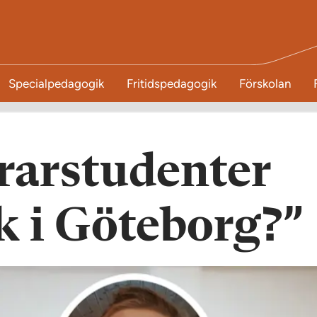
Specialpedagogik
Fritidspedagogik
Förskolan
ärarstudenter
k i Göteborg?”