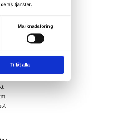
deras tjänster.
ett
Marknadsföring
Tillåt alla
gen
kt
röm
rst