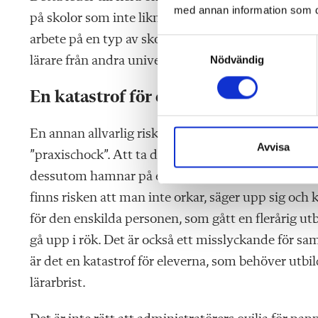
med annan information som du 
på skolor som inte liknar den vi har egen erfarenh
arbete på en typ av skola som de inte har praktisk 
S
Nödvändig
lärare från andra universitet har bredare erfarenhe
a
m
t
En katastrof för eleverna
y
c
En annan allvarlig risk - om vi ändå får jobbet - är
k
Avvisa
”praxischock”. Att ta det fulla ansvaret som lärare
e
dessutom hamnar på en skola med helt andra vil
s
v
finns risken att man inte orkar, säger upp sig och 
a
för den enskilda personen, som gått en flerårig ut
l
gå upp i rök. Det är också ett misslyckande för sam
är det en katastrof för eleverna, som behöver utbil
lärarbrist.