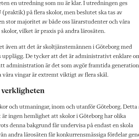
eten en utredning som nu är klar. I utredningen ges
praktik) på flera skolor, men beslutet ska tas av
en stor majoritet av både oss lärarstudenter och våra
 skolor, vilket är praxis på andra lärosäten.
et även att det är skoltjänstemännen i Göteborg med
upplägg. De tycker att det är administrativt enklare o
 att administration är det som avgör framtida generation
a våra vingar är extremt viktigt av flera skäl.
r verkligheten
illkor och utmaningar, inom och utanför Göteborg. Detta ä
 är ingen hemlighet att skolor i Göteborg har olika
trots denna bakgrund får undervisa på endast en skola
rån andra lärosäten får konkurrensmässiga fördelar ge