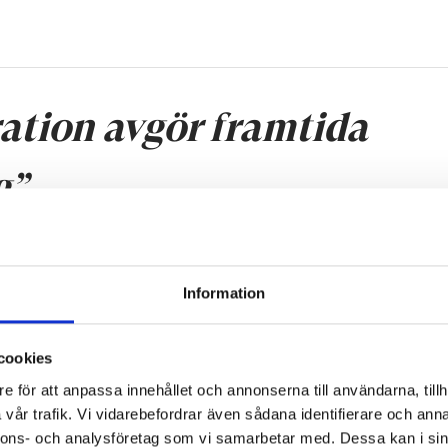
ation avgör framtida
g”
Information
 där vi som nyutbildade lärare är redo för att arbeta i ol
?
cookies
e för att anpassa innehållet och annonserna till användarna, tillh
vår trafik. Vi vidarebefordrar även sådana identifierare och anna
nnons- och analysföretag som vi samarbetar med. Dessa kan i sin
enser. Många av oss studenter avstår från att söka arbet