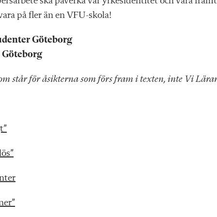
ppersarbete ska påverka vår yrkesidentitet och våra fram
 vara på fler än en VFU-skola!
udenter Göteborg
r Göteborg
om står för åsikterna som förs fram i texten, inte Vi Lärar
t”
lös”
nter
ner”