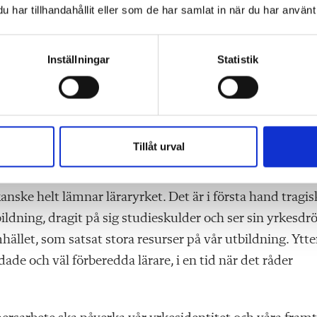
har tillhandahållit eller som de har samlat in när du har använt 
et av, eftersom vi känner oss osäkra. De som ändå söker 
erfarenhet av har en sämre chans till anställning, då nya
Inställningar
Statistik
t än den vi har fått från vår utbildning i Göteborg.
 att vi kan drabbas av en extra, och helt onödig,
Tillåt urval
 direkt efter utbildningen är tufft för de flesta. Om man
lkor och utmaningar än dem man mött under utbildnin
kanske helt lämnar läraryrket. Det är i första hand tragis
bildning, dragit på sig studieskulder och ser sin yrkesd
hället, som satsat stora resurser på vår utbildning. Ytte
dade och väl förberedda lärare, i en tid när det råder