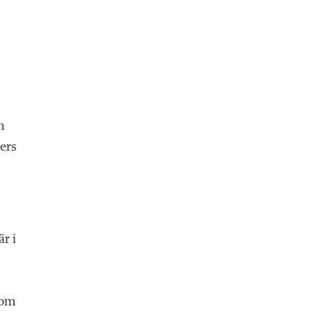
m
ers
r i
nom