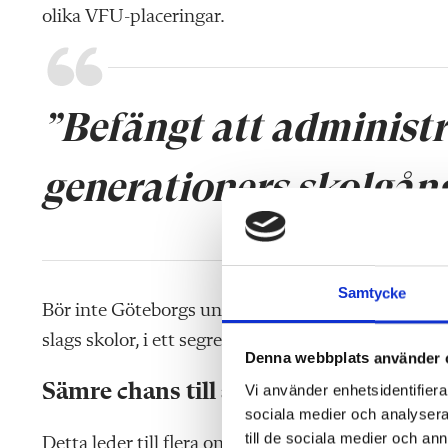
olika VFU-placeringar.
”Befängt att administr
generationers skolgån
Samtycke
Bör inte Göteborgs universitet ge oss en utbildning
slags skolor, i ett segregerat och ojämlikt samhälle
Denna webbplats använder 
Sämre chans till anställning
Vi använder enhetsidentifierar
sociala medier och analysera 
till de sociala medier och a
Detta leder till flera onödiga och skadliga konsekv