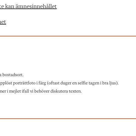
nte kan ämnesinnehållet
net
a bostadsort.
löst porträttfoto i färg (oftast duger en selfie tagen i bra ljus).
r i mejlet ifall vi behöver diskutera texten.