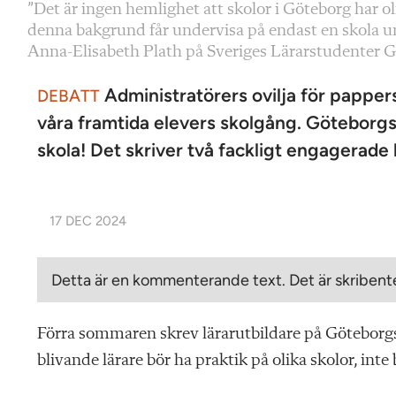
”Det är ingen hemlighet att skolor i Göteborg har ol
denna bakgrund får undervisa på endast en skola 
Anna-Elisabeth Plath på Sveriges Lärarstudenter G
Administratörers ovilja för papper
DEBATT
våra framtida elevers skolgång. Göteborgs u
skola! Det skriver två fackligt engagerade
17 DEC 2024
Detta är en kommenterande text. Det är skribente
Förra sommaren skrev lärarutbildare på Göteborgs 
blivande lärare bör ha praktik på olika skolor, inte 