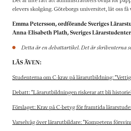
Det är inte rätt att administratörers ovilja för pa
elevers skolgång. Göteborgs universitet, låt oss få
Emma Petersson, ordförande Sveriges Lärarst
Anna-Elisabeth Plath, Sveriges Lärarstudente
Detta är en debattartikel. Det är skribenterna s
LÄS ÄVEN:
Studenterna om C-krav på lärarutbildning: ”Vettig
Debatt: ”Lärarutbildningen riskerar att bli historie
Förslaget: Krav på C-betyg för framtida lärarstude
Varselvåg över lärarutbildare: ”Kompetens försvin