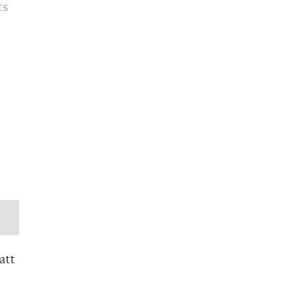
ts
att