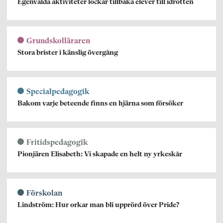
Egenvalda aktiviteter lockar tillbaka elever till idrotten
Grundskolläraren
Stora brister i känslig övergång
Specialpedagogik
Bakom varje beteende finns en hjärna som försöker
Fritidspedagogik
Pionjären Elisabeth: Vi skapade en helt ny yrkeskår
Förskolan
Lindström: Hur orkar man bli upprörd över Pride?