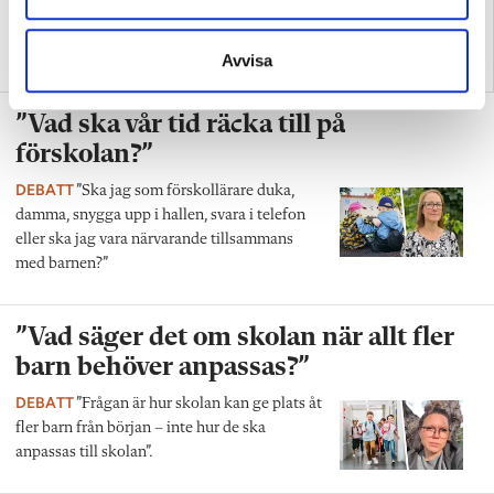
”Så bryter vi hatpratets
”Hur skolan fungerar blir
Avvisa
pyramid i skolan”
tydligt i trappan”
”Vad ska vår tid räcka till på
förskolan?”
DEBATT
”Ska jag som förskollärare duka,
damma, snygga upp i hallen, svara i telefon
eller ska jag vara närvarande tillsammans
med barnen?”
”Vad säger det om skolan när allt fler
barn behöver anpassas?”
DEBATT
”Frågan är hur skolan kan ge plats åt
fler barn från början – inte hur de ska
anpassas till skolan”.