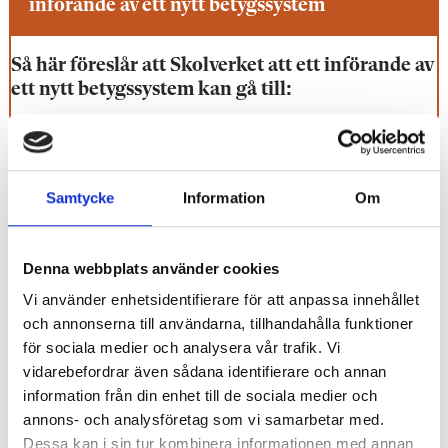
införande av ett nytt betygssystem
Så här föreslår att Skolverket att ett införande av
ett nytt betygssystem kan gå till:
Steg 1 – Våren 2029 och 2030 (gymnasieskolan)
Nationella slutprov genomförs i huvudsak på papper.
Visa mer
Samtycke
Information
Om
Proven rättas lokalt av lärare på skolorna.
LÄS MER:
Steg 2 – Våren 2031 (grundskolan, specialskolan och
gymnasieskolan)
Denna webbplats använder cookies
Utredarna: Kritiken bygger på grova missuppfattningar
Vi använder enhetsidentifierare för att anpassa innehållet
Slutproven genomförs huvudsakligen på papper och rättas
och annonserna till användarna, tillhandahålla funktioner
lokalt.
Vlachos: Det perfekta betygssystemet finns inte på riktigt
för sociala medier och analysera vår trafik. Vi
Uppsatsdelar i svenska, svenska som andraspråk och engelska
vidarebefordrar även sådana identifierare och annan
Betygen: Föräldrarnas vanliga missuppfattning
genomförs i en digital tjänst som Skolverket tillhandahåller
information från din enhet till de sociala medier och
alternativt på annat sätt med hjälp av dator eller annan digital
annons- och analysföretag som vi samarbetar med.
Beskedet: Nya betygen skjuts upp ett år
enhet.
Dessa kan i sin tur kombinera informationen med annan