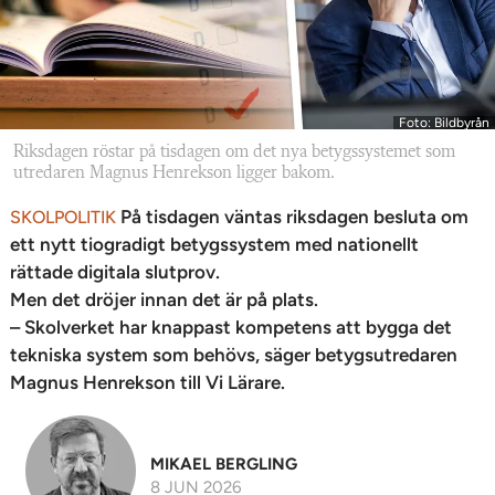
Foto: Bildbyrån
Riksdagen röstar på tisdagen om det nya betygssystemet som
utredaren Magnus Henrekson ligger bakom.
På tisdagen väntas riksdagen besluta om
SKOLPOLITIK
ett nytt tiogradigt betygssystem med nationellt
rättade digitala slutprov.
Men det dröjer innan det är på plats.
– Skolverket har knappast kompetens att bygga det
tekniska system som behövs, säger betygsutredaren
Magnus Henrekson till Vi Lärare.
MIKAEL BERGLING
8 JUN 2026