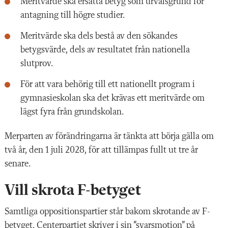
Meritvärde ska ersätta betyg som urvalsgrund för
antagning till högre studier.
Meritvärde ska dels bestå av den sökandes
betygsvärde, dels av resultatet från nationella
slutprov.
För att vara behörig till ett nationellt program i
gymnasieskolan ska det krävas ett meritvärde om
lägst fyra från grundskolan.
Merparten av förändringarna är tänkta att börja gälla om
två år, den 1 juli 2028, för att tillämpas fullt ut tre år
senare.
Vill skrota F-betyget
Samtliga oppositionspartier står bakom skrotande av F-
betyget. Centerpartiet skriver i sin ”svarsmotion” på