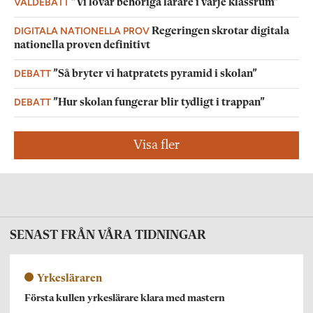
VALDEBATT
”Vi lovar behöriga lärare i varje klassrum”
DIGITALA NATIONELLA PROV
Regeringen skrotar digitala
nationella proven definitivt
DEBATT
”Så bryter vi hatpratets pyramid i skolan”
DEBATT
”Hur skolan fungerar blir tydligt i trappan”
Visa fler
SENAST FRÅN VÅRA TIDNINGAR
Yrkesläraren
Första kullen yrkeslärare klara med mastern