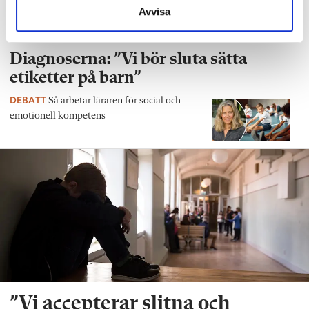
hitta ditt första jobb till skolavslutningen.
Avvisa
Diagnoserna: ”Vi bör sluta sätta
etiketter på barn”
DEBATT
Så arbetar läraren för social och
emotionell kompetens
”Vi accepterar slitna och