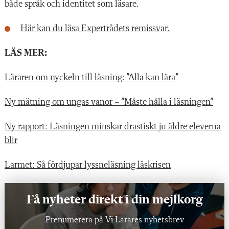
både språk och identitet som läsare.
Här kan du läsa Expertrådets remissvar.
LÄS MER:
Läraren om nyckeln till läsning: ”Alla kan lära”
Ny mätning om ungas vanor – ”Måste hålla i läsningen”
Ny rapport: Läsningen minskar drastiskt ju äldre eleverna
blir
Larmet: Så fördjupar lyssneläsning läskrisen
Få nyheter direkt i din mejlkorg
Prenumerera på Vi Lärares nyhetsbrev