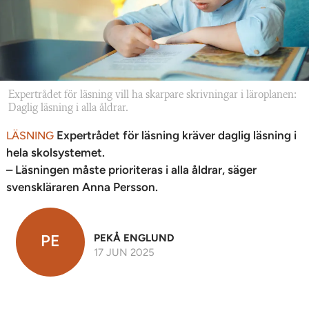
Expertrådet för läsning vill ha skarpare skrivningar i läroplanen:
Daglig läsning i alla åldrar.
Expertrådet för läsning kräver daglig läsning i
LÄSNING
hela skolsystemet.
– Läsningen måste prioriteras i alla åldrar, säger
svenskläraren Anna Persson.
PE
PEKÅ ENGLUND
17 JUN 2025