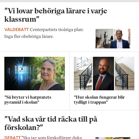
”Vi lovar behöriga lärare i varje
klassrum”
VALDEBATT
Centerpartiets tioåriga plan:
Inga fler obehöriga lärare.
”Så bryter vi hatpratets
”Hur skolan fungerar blir
pyramid i skolan”
tydligt i trappan”
”Vad ska vår tid räcka till på
förskolan?”
DEBATT
”Ska jag som förskollärare duka,