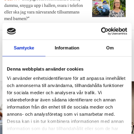
damma, snygga upp i hallen, svara i telefon
eller ska jag vara närvarande tillsammans
med barnen?”
”Vad säger det om skolan när allt fler
barn behöver anpassas?”
Samtycke
Information
Om
DEBATT
”Frågan är hur skolan kan ge plats åt
fler barn från början – inte hur de ska
Denna webbplats använder cookies
anpassas till skolan”.
Vi använder enhetsidentifierare för att anpassa innehållet
och annonserna till användarna, tillhandahålla funktioner
för sociala medier och analysera vår trafik. Vi
vidarebefordrar även sådana identifierare och annan
information från din enhet till de sociala medier och
annons- och analysföretag som vi samarbetar med.
Dessa kan i sin tur kombinera informationen med annan
information som du har tillhandahållit eller som de har