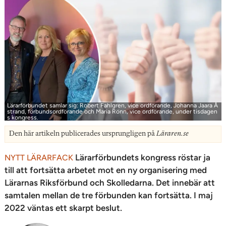
Lärarförbundet samlar sig: Robert Fahlgren, vice ordförande, Johanna Jaara Å
strand, förbundsordförande och Maria Rönn, vice ordförande, under tisdagen
s kongress.
Den här artikeln publicerades ursprungligen på
Läraren.se
Lärarförbundets kongress röstar ja
NYTT LÄRARFACK
till att fortsätta arbetet mot en ny organisering med
Lärarnas Riksförbund och Skolledarna. Det innebär att
samtalen mellan de tre förbunden kan fortsätta. I maj
2022 väntas ett skarpt beslut.