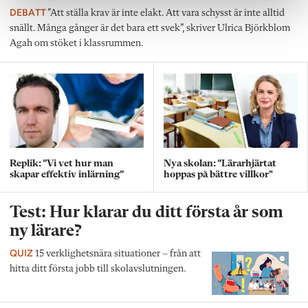
DEBATT
”Att ställa krav är inte elakt. Att vara schysst är inte alltid
snällt. Många gånger är det bara ett svek”, skriver Ulrica Björkblom
Agah om stöket i klassrummen.
Replik: ”Vi vet hur man
Nya skolan: ”Lärarhjärtat
skapar effektiv inlärning”
hoppas på bättre villkor"
Test: Hur klarar du ditt första år som
ny lärare?
QUIZ
15 verklighetsnära situationer – från att
hitta ditt första jobb till skolavslutningen.