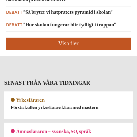
nationella proven definitivt
DEBATT
”Så bryter vi hatpratets pyramid i skolan”
DEBATT
”Hur skolan fungerar blir tydligt i trappan”
Visa fler
SENAST FRÅN VÅRA TIDNINGAR
Yrkesläraren
Första kullen yrkeslärare klara med mastern
Ämnesläraren – svenska, SO, språk