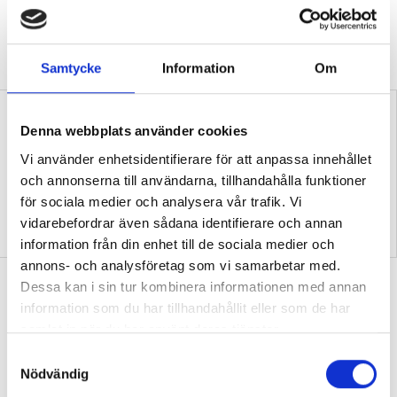
VALDEBATT
Centerpartiets tioåriga plan:
Inga fler obehöriga lärare.
Samtycke
Information
Om
Denna webbplats använder cookies
Vi använder enhetsidentifierare för att anpassa innehållet
och annonserna till användarna, tillhandahålla funktioner
för sociala medier och analysera vår trafik. Vi
”Så bryter vi hatpratets
”Hur skolan fungerar blir
vidarebefordrar även sådana identifierare och annan
pyramid i skolan”
tydligt i trappan”
information från din enhet till de sociala medier och
annons- och analysföretag som vi samarbetar med.
”Vad ska vår tid räcka till på
Dessa kan i sin tur kombinera informationen med annan
förskolan?”
information som du har tillhandahållit eller som de har
samlat in när du har använt deras tjänster.
DEBATT
”Ska jag som förskollärare duka,
S
damma, snygga upp i hallen, svara i telefon
Nödvändig
eller ska jag vara närvarande tillsammans
a
med barnen?”