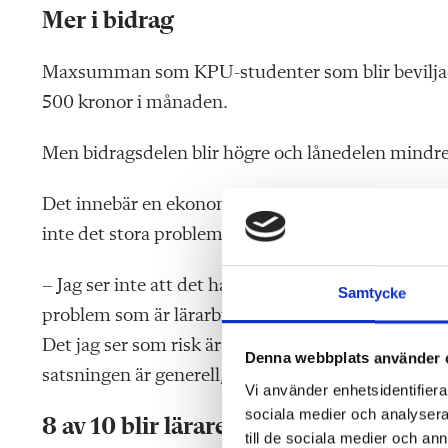
Mer i bidrag
Maxsumman som KPU-studenter som blir beviljade
500 kronor i månaden.
Men bidragsdelen blir högre och lånedelen mindre
Det innebär en ekonomisk fördel för dem som välje
inte det stora problemet, enligt Adam Kedert.
– Jag ser inte att det handlar om rättvisa, utan om 
Samtycke
problem som är lärarbristen. Jag är positiv till att
Det jag ser som risk är att det inte träffar rätt, det
Denna webbplats använder 
satsningen är generell, säger han.
Vi använder enhetsidentifierar
sociala medier och analysera 
8 av 10 blir lärare
till de sociala medier och a