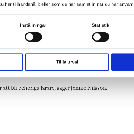
har tillhandahållit eller som de har samlat in när du har använt 
lig ansökan för att få del av upplägget.
infördes 2015, inriktad på att få fler lärare i naturämnen
Inställningar
Statistik
räckliga effekter, och 2018 breddades satsningen för att
Tillåt urval
KPU-bidraget behöriga lärare, och 85 procent arbetar so
r att bli behöriga lärare, säger Jennie Nilsson.