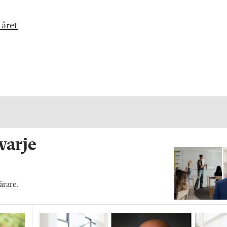
 året
 varje
ärare.