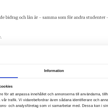
 bidrag och lån är – samma som för andra studenter –
.
r KPU i stället för ämneslärarutbildningen. Men det är
att det är en snabblösning på det väldigt allvarliga
Information
 man gör fler saker, men det är inte den bästa vägen att g
 är specifika kategorier det är brist på och den här
cookies
e för att anpassa innehållet och annonserna till användarna, tillh
vår trafik. Vi vidarebefordrar även sådana identifierare och anna
nnons- och analysföretag som vi samarbetar med. Dessa kan i sin