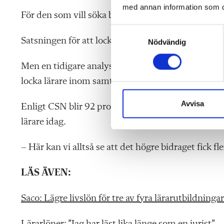
med annan information som du 
För den som vill söka bidrag för KPU, räcker en van
S
Satsningen för att locka akademiker till läraryrket 
Nödvändig
a
m
Men en tidigare analys från CSN visade inte på till
t
y
locka lärare inom samtliga ämnen.
c
k
Avvisa
Enligt CSN blir 92 procent av dem som beviljats 
e
lärare idag.
s
v
– Här kan vi alltså se att det högre bidraget fick fle
a
l
LÄS ÄVEN:
Saco: Lägre livslön för tre av fyra lärarutbildningar
Lärarlöner: ”Jag har läst lika länge som en jurist”