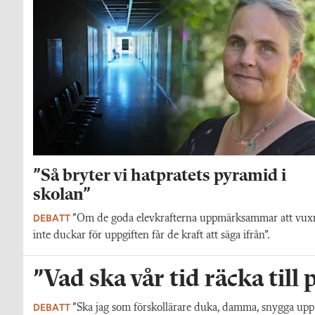
”Så bryter vi hatpratets pyramid i
skolan”
DEBATT
”Om de goda elevkrafterna uppmärksammar att vux
inte duckar för uppgiften får de kraft att säga ifrån”.
”Vad ska vår tid räcka till
DEBATT
”Ska jag som förskollärare duka, damma, snygga upp i h