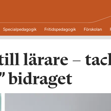
Specialpedagogik
Fritidspedagogik
Förskolan
ill lärare – tac
” bidraget