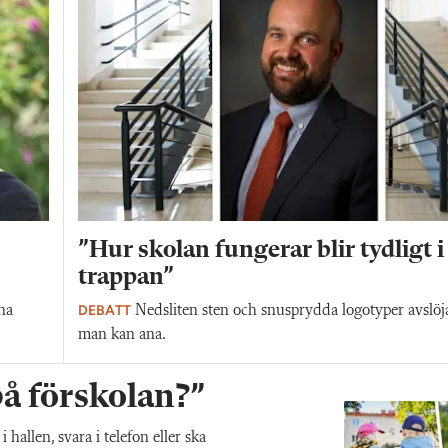
”Hur skolan fungerar blir tydligt i
trappan”
DEBATT
na
Nedsliten sten och snusprydda logotyper avslöj
man kan ana.
 på förskolan?”
allen, svara i telefon eller ska