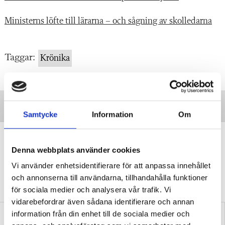
Ministerns löfte till lärarna – och sågning av skolledarna
Taggar:
Krönika
Samtycke
Information
Om
”Vi lovar behöriga lärare i varje
klassrum”
Denna webbplats använder cookies
Vi använder enhetsidentifierare för att anpassa innehållet
VALDEBATT
Centerpartiets tioåriga plan:
och annonserna till användarna, tillhandahålla funktioner
Inga fler obehöriga lärare.
för sociala medier och analysera vår trafik. Vi
vidarebefordrar även sådana identifierare och annan
information från din enhet till de sociala medier och