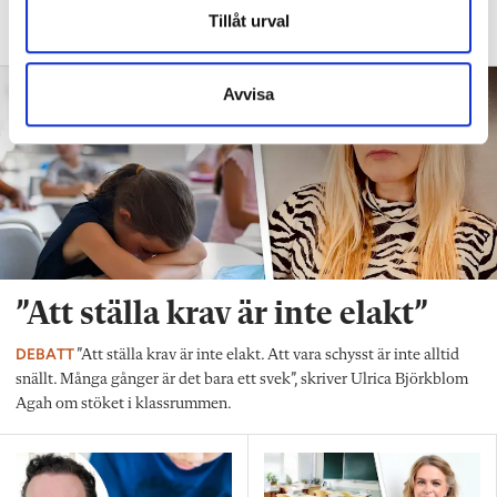
fler barn från början – inte hur de ska
Tillåt urval
anpassas till skolan”.
Avvisa
”Att ställa krav är inte elakt”
DEBATT
”Att ställa krav är inte elakt. Att vara schysst är inte alltid
snällt. Många gånger är det bara ett svek”, skriver Ulrica Björkblom
Agah om stöket i klassrummen.