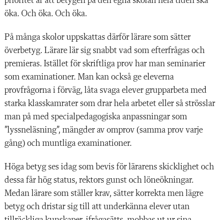
prioritet är att betygen på den egna skolan hela tiden ska
öka. Och öka. Och öka.
På många skolor uppskattas därför lärare som sätter
överbetyg. Lärare lär sig snabbt vad som efterfrågas och
premieras. Istället för skriftliga prov har man seminarier
som examinationer. Man kan också ge eleverna
provfrågorna i förväg, låta svaga elever grupparbeta med
starka klasskamrater som drar hela arbetet eller så strösslar
man på med specialpedagogiska anpassningar som
”lyssneläsning”, mängder av omprov (samma prov varje
gång) och muntliga examinationer.
Höga betyg ses idag som bevis för lärarens skicklighet och
dessa får hög status, rektors gunst och löneökningar.
Medan lärare som ställer krav, sätter korrekta men lägre
betyg och dristar sig till att underkänna elever utan