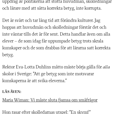
uppdrag av politikerna att stötta huvudmän, skolledningar
och lärare med att sätta korrekta betyg, inte korrupta.
Det är svårt och tar lång tid att förändra kulturer. Jag
hoppas att huvudmän och skolledningar förstår det och
inte väntar tills det är för sent. Detta handlar även om alla
elever – de som idag får uppumpade betyg trots skrala
kunskaper och de som drabbas för att lärarna satt korrekta
betyg.
Rektor Eva-Lotta Duhlins måtto måste börja gälla för
alla
skolor i Sverige: ”Att ge betyg som inte motsvarar
kunskaperna är att svika eleverna.”
LÄS ÄVEN:
Maria Wiman: Vi måste sluta fjamsa om småfrågor
Hon rasar efter skolledarnas utspel: ”En skymf”