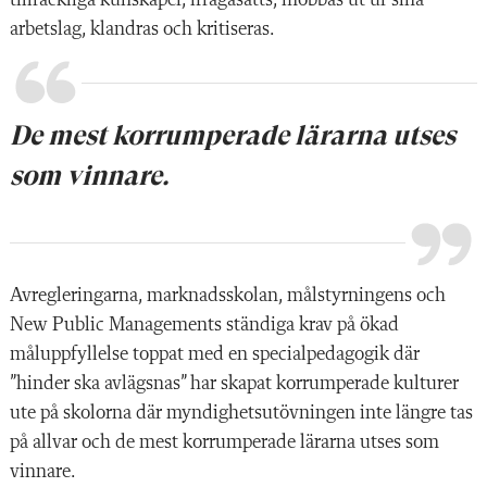
tillräckliga kunskaper, ifrågasätts, mobbas ut ur sina
arbetslag, klandras och kritiseras.
De mest korrumperade lärarna utses
som vinnare.
Avregleringarna, marknadsskolan, målstyrningens och
New Public Managements ständiga krav på ökad
måluppfyllelse toppat med en specialpedagogik där
”hinder ska avlägsnas” har skapat korrumperade kulturer
ute på skolorna där myndighetsutövningen inte längre tas
på allvar och de mest korrumperade lärarna utses som
vinnare.