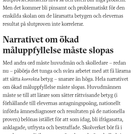
slutprovsresultatens nivå så den biten blir inga problem.
Men det kommer bli pinsamt och problematiskt för den
enskilda skolan om de lärarsatta betygen och elevernas
resultat på slutproven inte korrelerar.
Narrativet om ökad
måluppfyllelse måste slopas
Med andra ord måste huvudmän och skolledare – redan
nu – påbörja det tunga och svåra arbetet med att få lärarna
att sätta
korrekta
betyg – snarare än höga. Hela narrativet
om ökad måluppfyllelse måste slopas. Huvudmännen
måste se till att lärare som sätter rättvisande betyg (i
förhållande till elevernas antagningspoäng, nationellt
införda ämnesdiagnoser och resultaten på de nationella
proven) belönas istället för att som idag, bli ifrågasatta,
anklagade, utfrysta och bestraffade. Skolverket bör få i