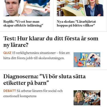
Replik: ”Vi vet hur man
Nya skolan: ”Lärarhjärtat
skapar effektiv inlärning”
hoppas på bättre villkor"
Test: Hur klarar du ditt första år som
ny lärare?
QUIZ
15 verklighetsnära situationer – från att
hitta ditt första jobb till skolavslutningen.
Diagnoserna: ”Vi bör sluta sätta
etiketter på barn”
DEBATT
Så arbetar läraren för social och
emotionell kompetens