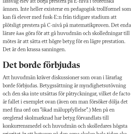
lässvag elev att börja prestera på E-nivå i teoretiska
ämnen. Inte heller existerar en pedagogisk trollformel som
kan få elever med fusk-E:n från tidigare stadium att
plötsligt prestera på C-nivå på matematikproven. Det enda
lärare
kan
göra för att gå huvudmän och skolledningar till
mötes är att sätta ett högre betyg för en lägre prestation.
Det är den krassa sanningen.
Det borde förbjudas
Att huvudmän kräver diskussioner som ovan i lärarlag
borde förbjudas. Betygssättning är myndighetsutövning
och den ska inte utsättas för påtryckningar, vilket de facto
är fallet i exemplet ovan (även om man försöker dölja det
med fina ord om ”ökad måluppfyllelse”.) Men på en
oreglerad skolmarknad har betyg förvandlats till
konkurrensmedel och huvudmän och skolledares högsta