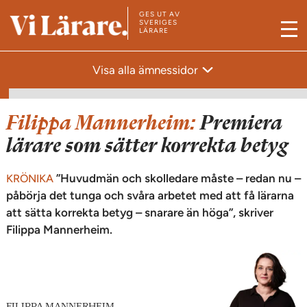
GES UT AV
T
SVERIGES
LÄRARE
M
i
e
l
Visa alla ämnessidor
n
l
y
s
t
Filippa Mannerheim:
Premiera
a
lärare som sätter korrekta betyg
r
t
”Huvudmän och skolledare måste – redan nu –
KRÖNIKA
s
påbörja det tunga och svåra arbetet med att få lärarna
att sätta korrekta betyg – snarare än höga”, skriver
i
Filippa Mannerheim.
d
a
n