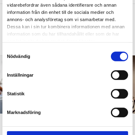
vidarebefordrar även sådana identifierare och annan
”Vad säger det om skolan när allt fler
information från din enhet till de sociala medier och
annons- och analysföretag som vi samarbetar med.
barn behöver anpassas?”
Dessa kan i sin tur kombinera informationen med annan
DEBATT
”Frågan är hur skolan kan ge plats åt
information som du har tillhandahållit eller som de har
fler barn från början – inte hur de ska
samlat in när du har använt deras tjänster.
anpassas till skolan”.
S
Nödvändig
a
m
t
Inställningar
y
c
k
Statistik
e
s
Marknadsföring
v
”Att ställa krav är inte elakt”
a
l
DEBATT
”Att ställa krav är inte elakt. Att vara schysst är inte alltid