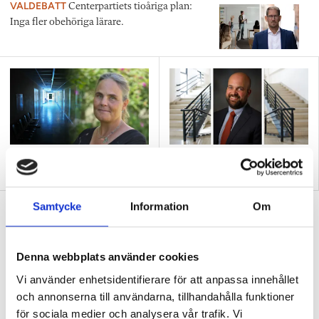
VALDEBATT
Centerpartiets tioåriga plan:
Inga fler obehöriga lärare.
”Så bryter vi hatpratets
”Hur skolan fungerar blir
pyramid i skolan”
tydligt i trappan”
Samtycke
Information
Om
”Vad ska vår tid räcka till på
förskolan?”
DEBATT
”Ska jag som förskollärare duka,
Denna webbplats använder cookies
damma, snygga upp i hallen, svara i telefon
Vi använder enhetsidentifierare för att anpassa innehållet
eller ska jag vara närvarande tillsammans
och annonserna till användarna, tillhandahålla funktioner
med barnen?”
för sociala medier och analysera vår trafik. Vi