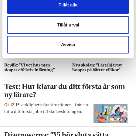
Tillåt alla
snällt. Många gånger är det bara ett svek”, skriver Ulrica Björkblom
Agah om stöket i klassrummen.
Tillåt urval
Avvisa
Replik: ”Vi vet hur man
Nya skolan: ”Lärarhjärtat
skapar effektiv inlärning”
hoppas på bättre villkor"
Test: Hur klarar du ditt första år som
ny lärare?
QUIZ
15 verklighetsnära situationer – från att
hitta ditt första jobb till skolavslutningen.
Diagnoserna: ”Vi bör sluta sätta