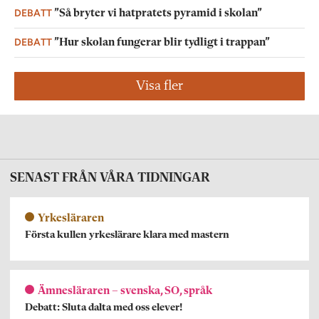
DEBATT
”Så bryter vi hatpratets pyramid i skolan”
DEBATT
”Hur skolan fungerar blir tydligt i trappan”
Visa fler
SENAST FRÅN VÅRA TIDNINGAR
Yrkesläraren
Första kullen yrkeslärare klara med mastern
Ämnesläraren – svenska, SO, språk
Debatt: Sluta dalta med oss elever!