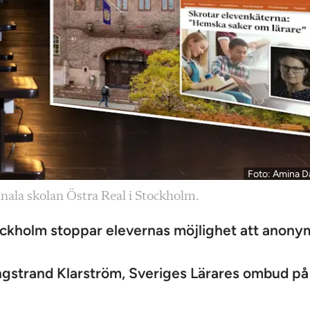
Foto: Amina D
la skolan Östra Real i Stockholm.
ckholm stoppar elevernas möjlighet att anony
Engstrand Klarström, Sveriges Lärares ombud på