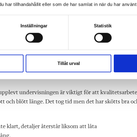
att de anonyma
har tillhandahållit eller som de har samlat in när du har använt 
 de lärare som vill ha
Inställningar
Statistik
r Peter Engstrand
skolan.
Ann-Sofi Pettersson, rektor
Tillåt urval
på Östra Real.
het.
 upplevt undervisningen är viktigt för att kvalitetsarbet
t och blött länge. Det tog tid men det har skötts bra oc
 klart, detaljer återstår liksom att låta
gång.