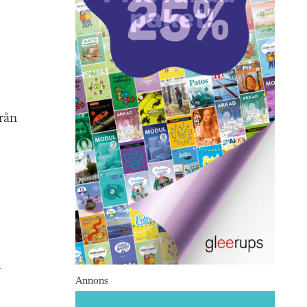
rån
m
Annons