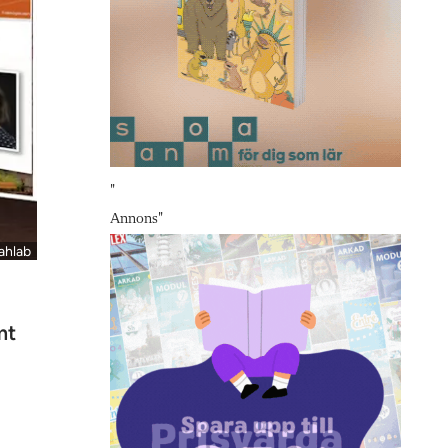
"
Annons
"
ahlab
mt