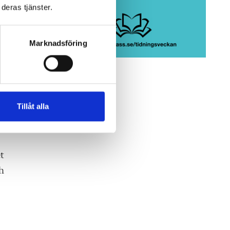
deras tjänster.
Marknadsföring
Tillåt alla
et
h