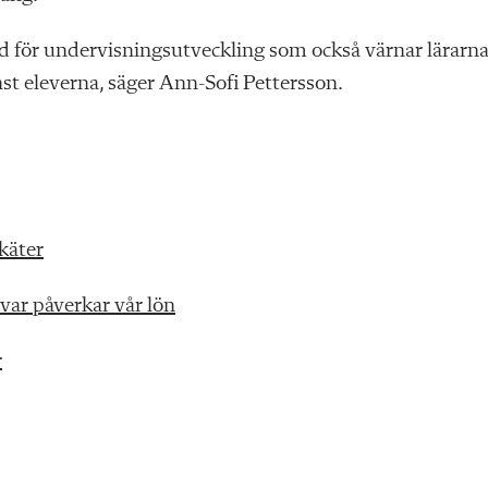
 stöd för undervisningsutveckling som också värnar lärarn
nst eleverna, säger Ann-Sofi Pettersson.
käter
var påverkar vår lön
r