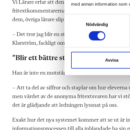
Vi Lärare erfar att den största förändringen blir 
med annan information som du 
fritextkommentarerna kommer att bli ett tillval för
S
dem, övriga lärare slipper.
Nödvändig
a
m
– Det tror jag blir en stor lättnad för många, säge
t
Klarström, fackligt ombud för Sveriges Lärare på 
y
c
”Blir ett bättre stöd”
k
Avvisa
e
Han är inte en motståndare till enkäterna i allmän
s
v
a
– Att ta del av siffror och staplar om hur eleverna
l
men värdet av de anonyma fritextsvaren har vi stöt
det är glädjande att ledningen lyssnat på oss.
Exakt hur det nya systemet kommer att se ut är inte
informationsprocessen till alla inblandade ha sin 