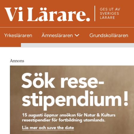
GES UT AV
T
SVERIGES
LÄRARE
i
l
Yrkesläraren
Ämnesläraren
Grundskolläraren
l
s
t
a
Annons
r
t
s
i
d
a
n