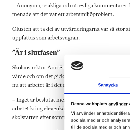
– Anonyma, osakliga och otrevliga kommentarer föl
menade att det var ett arbetsmiljöproblem.
Olusten att ta del av utvärderingarna var så stor at
uppfattas som arbetsvägran.
”Är i slutfasen”
Skolans rektor Ann-Sofi Pettersson tillsatte en a
värde och om det gick att förändra dem. Alla skola
Samtycke
nu att arbetet är i det närmaste klart.
– Inget är beslutat men vi är i slutfasen och när
Denna webbplats använder 
arbetet kring elevenkäterna och ska presentera d
Vi använder enhetsidentifierar
skolstarten efter sommaren, säger Ann-Sofi Pette
sociala medier och analysera 
till de sociala medier och a