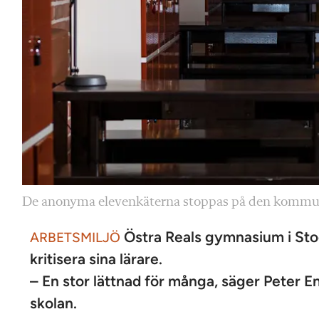
De anonyma elevenkäterna stoppas på den kommuna
Östra Reals gymnasium i Sto
ARBETSMILJÖ
kritisera sina lärare.
– En stor lättnad för många, säger Peter 
skolan.