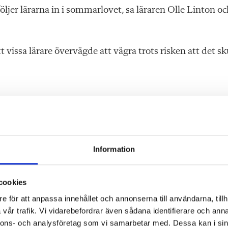
jer lärarna in i sommarlovet, sa läraren Olle Linton oc
t vissa lärare övervägde att vägra trots risken att det sk
rbetsgrupp under höstterminen för att se över enkäterna
ns anställda bjöds in till arbetsgruppen och hon bekräft
Information
mar oss målgången med
cookies
et i samband med
e för att anpassa innehållet och annonserna till användarna, tillh
rsson.
vår trafik. Vi vidarebefordrar även sådana identifierare och anna
nnons- och analysföretag som vi samarbetar med. Dessa kan i sin