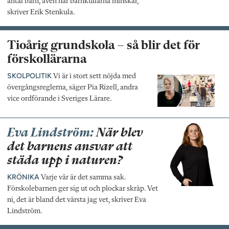
antal barn, även när barnkullarna minskar,
skriver Erik Stenkula.
Tioårig grundskola – så blir det för
förskollärarna
SKOLPOLITIK
Vi är i stort sett nöjda med
övergångsreglerna, säger Pia Rizell, andra
vice ordförande i Sveriges Lärare.
Eva Lindström:
När blev
det barnens ansvar att
städa upp i naturen?
KRÖNIKA
Varje vår är det samma sak.
Förskolebarnen ger sig ut och plockar skräp. Vet
ni, det är bland det värsta jag vet, skriver Eva
Lindström.