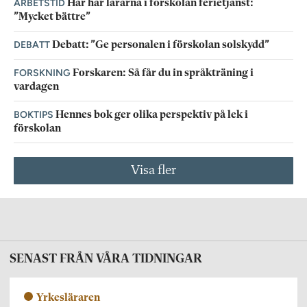
ARBETSTID
Här har lärarna i förskolan ferietjänst:
”Mycket bättre”
DEBATT
Debatt: ”Ge personalen i förskolan solskydd”
FORSKNING
Forskaren: Så får du in språkträning i
vardagen
BOKTIPS
Hennes bok ger olika perspektiv på lek i
förskolan
Visa fler
SENAST FRÅN VÅRA TIDNINGAR
Yrkesläraren