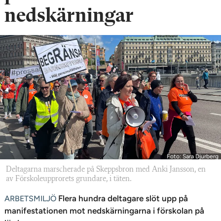
n
nedskärningar
Foto: Sara Djurberg
Deltagarna marscherade på Skeppsbron med Anki Jansson, en
av Förskoleupprorets grundare, i täten.
Flera hundra deltagare slöt upp på
ARBETSMILJÖ
manifestationen mot nedskärningarna i förskolan på