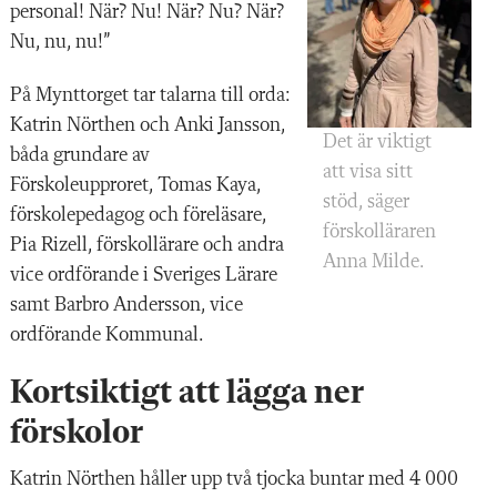
personal! När? Nu! När? Nu? När?
Nu, nu, nu!”
På Mynttorget tar talarna till orda:
Katrin Nörthen och Anki Jansson,
Det är viktigt
båda grundare av
att visa sitt
Förskoleupproret, Tomas Kaya,
stöd, säger
förskolepedagog och föreläsare,
förskolläraren
Pia Rizell, förskollärare och andra
Anna Milde.
vice ordförande i Sveriges Lärare
samt Barbro Andersson, vice
ordförande Kommunal.
Kortsiktigt att lägga ner
förskolor
Katrin Nörthen håller upp två tjocka buntar med 4 000