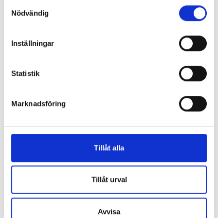
S
Nödvändig
a
m
t
Inställningar
y
c
k
Statistik
e
s
Marknadsföring
v
Taggar:
Arbetsmiljö
a
l
Tillåt alla
"
Annons
"
Tillåt urval
Avvisa