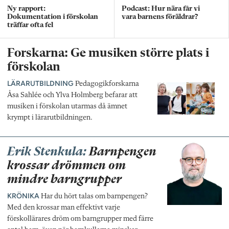
Ny rapport:
Podcast: Hur nära får vi
Dokumentation i förskolan
vara barnens föräldrar?
träffar ofta fel
Forskarna: Ge musiken större plats i
förskolan
LÄRARUTBILDNING
Pedagogikforskarna
Åsa Sahlée och Ylva Holmberg befarar att
musiken i förskolan utarmas då ämnet
krympt i lärarutbildningen.
Erik Stenkula:
Barnpengen
krossar drömmen om
mindre barngrupper
KRÖNIKA
Har du hört talas om barnpengen?
Med den krossar man effektivt varje
förskollärares dröm om barngrupper med färre