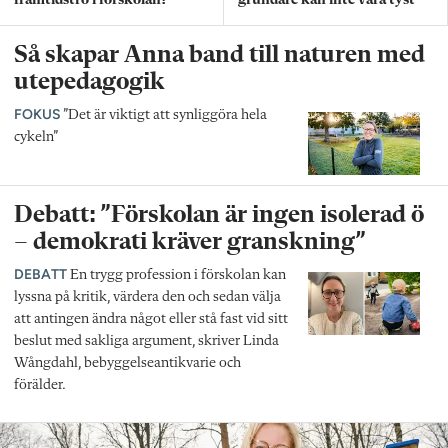
framtidstro i förskolan?
grundare kan inte vara tyst
Så skapar Anna band till naturen med
utepedagogik
FOKUS
”Det är viktigt att synliggöra hela
cykeln”
Debatt: ”Förskolan är ingen isolerad ö
– demokrati kräver granskning”
DEBATT
En trygg profession i förskolan kan
lyssna på kritik, värdera den och sedan välja
att antingen ändra något eller stå fast vid sitt
beslut med sakliga argument, skriver Linda
Wångdahl, bebyggelseantikvarie och
förälder.