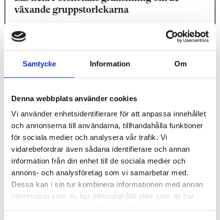
växande gruppstorlekarna
Larmet: Barnen riskerar att skadas varje dag
Förskolläraren: ”Vi kliver rakt in i stressen”
Samtycke
Information
Om
Förskollärarna: Fler barn behöver särskilt stöd
Så blev norska förskolor bättre efter ny lag
Denna webbplats använder cookies
Vi använder enhetsidentifierare för att anpassa innehållet
Sveriges Lärare sågar storförskolor: ”Blir hönsgårdar”
och annonserna till användarna, tillhandahålla funktioner
Efter kritiken: Stockholm tar fram maxgräns för förskolor
för sociala medier och analysera vår trafik. Vi
vidarebefordrar även sådana identifierare och annan
Säkerhet: Så larmar du om brister
information från din enhet till de sociala medier och
annons- och analysföretag som vi samarbetar med.
Djurberg: Gör som i Norge med förskolan
Dessa kan i sin tur kombinera informationen med annan
information som du har tillhandahållit eller som de har
Allt färre barn – ändå växer grupperna
samlat in när du har använt deras tjänster.