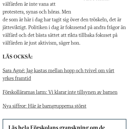
välfärden är inte vana att
protestera, synas och höras. Men
de som är här i dag har tagit sig över den tröskeln, det är
jätteviktigt. Politiken i dag är fokuserad på andra frågor än
välfärd och det bästa sättet att rikta tillbaka fokuset på
välfärden är just aktivism, säger hon.
LÄS OCKSÅ:
Sara Agné: Jag kastas mellan hopp och tvivel om vårt
yrkes framtid
Förskollärarnas larm: Vi klarar inte tillsynen av barnen
Nya siffror: Här är barngrupperna störst
Läs hela Förskolans granskning om de