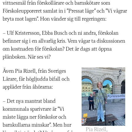
vittnesmål från förskollärare och barnskötare som
Förskoleupporeret samlat in i ”Pressat läge” och ”Vi vägrar
bryta mot lagen”. Hon vänder sig till regeringen:
– Ulf Kristersson, Ebba Busch och ni andra, förskolan
befinner sig i en allvarlig kris. Vem vågar ta diskussionen
om kostnaden för förskolan? Det är dags att öppna
plånboken. När ses vi?
Även Pia Rizell, från Sveriges
Lärare, får högljudda bifall och
applåder från åhörarna:
– Det nya mantrat bland
kommunala sparivrare är ”Vi
måste lägga ner förskolor och
barnkullarna minskar”. Men hur
Pia Rizell,