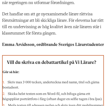
när regeringen nu utformar förordningen.
Det handlar om att ge nyexaminerade lärare rättvisa
förutsättningar att bli skickliga lärare. För eleverna har rätt
till en undervisning av hög kvalitet även när läraren står i
klassrummet för första gången.
Emma Arvidsson, ordförande Sveriges Lärarstudenter
Vill du skriva en debattartikel på Vi Lärare?
Gör så här:
Skriv max 3 000 tecken, underteckna med namn, titel och gärna
bostadsort.
Skicka helst texten som en Word-fil, och bifoga gärna ett
högupplöst porträttfoto i färg (oftast duger en selfie tagen i bra ljus).
Mejla texten till adressen nedan och skriv även ditt mobilnummer