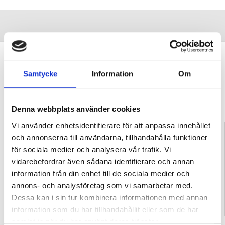
”Vi lovar behöriga lärare i varje
klassrum”
Samtycke
Information
Om
VALDEBATT
Centerpartiets tioåriga plan:
Inga fler obehöriga lärare.
Denna webbplats använder cookies
Vi använder enhetsidentifierare för att anpassa innehållet
och annonserna till användarna, tillhandahålla funktioner
för sociala medier och analysera vår trafik. Vi
vidarebefordrar även sådana identifierare och annan
information från din enhet till de sociala medier och
annons- och analysföretag som vi samarbetar med.
”Så bryter vi hatpratets
”Hur skolan fungerar blir
Dessa kan i sin tur kombinera informationen med annan
pyramid i skolan”
tydligt i trappan”
information som du har tillhandahållit eller som de har
samlat in när du har använt deras tjänster.