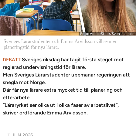
Foto: AdobeStock/Sven Jansson
Sveriges Lärarstudenter och Emma Arvidsson vill se mer
planeringstid för nya lärare.
Sveriges riksdag har tagit första steget mot
DEBATT
reglerad undervisningstid för lärare.
Men Sveriges Lärarstudenter uppmanar regeringen att
snegla mot Norge.
Där får nya lärare extra mycket tid till planering och
efterarbete.
”Läraryrket ser olika ut i olika faser av arbetslivet”,
skriver ordförande Emma Arvidsson.
11 JUN 2026