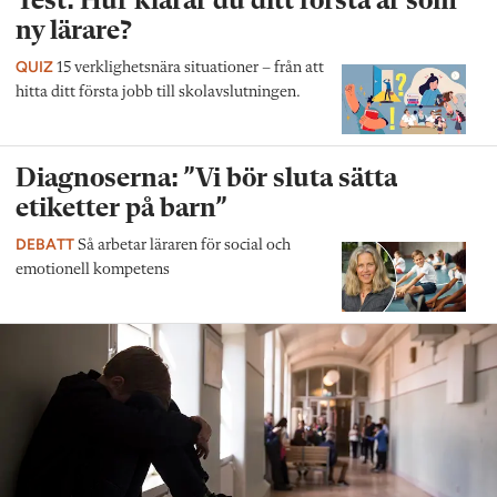
Test: Hur klarar du ditt första år som
ny lärare?
QUIZ
15 verklighetsnära situationer – från att
hitta ditt första jobb till skolavslutningen.
Diagnoserna: ”Vi bör sluta sätta
etiketter på barn”
DEBATT
Så arbetar läraren för social och
emotionell kompetens