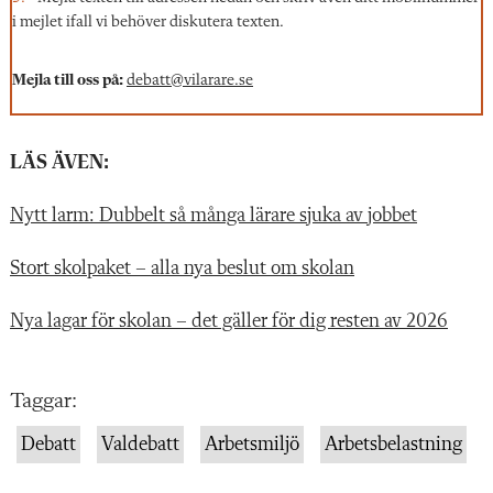
i mejlet ifall vi behöver diskutera texten.
Mejla till oss på:
debatt@vilarare.se
LÄS ÄVEN:
Nytt larm: Dubbelt så många lärare sjuka av jobbet
Stort skolpaket – alla nya beslut om skolan
Nya lagar för skolan – det gäller för dig resten av 2026
Taggar:
Debatt
Valdebatt
Arbetsmiljö
Arbetsbelastning