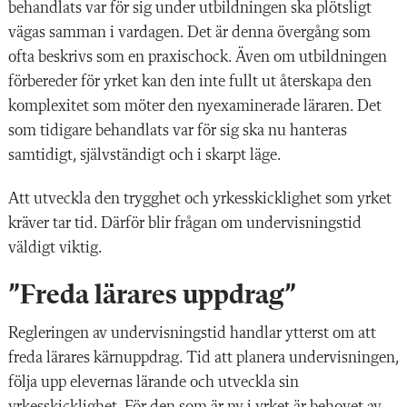
behandlats var för sig under utbildningen ska plötsligt
vägas samman i vardagen. Det är denna övergång som
ofta beskrivs som en praxischock. Även om utbildningen
förbereder för yrket kan den inte fullt ut återskapa den
komplexitet som möter den nyexaminerade läraren. Det
som tidigare behandlats var för sig ska nu hanteras
samtidigt, självständigt och i skarpt läge.
Att utveckla den trygghet och yrkesskicklighet som yrket
kräver tar tid. Därför blir frågan om undervisningstid
väldigt viktig.
”Freda lärares uppdrag”
Regleringen av undervisningstid handlar ytterst om att
freda lärares kärnuppdrag. Tid att planera undervisningen,
följa upp elevernas lärande och utveckla sin
yrkesskicklighet. För den som är ny i yrket är behovet av