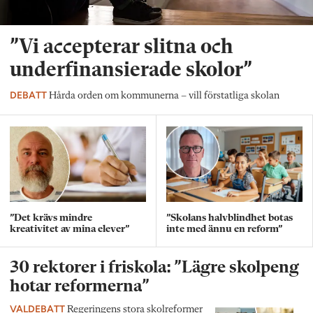
”Vi accepterar slitna och
underfinansierade skolor”
DEBATT
Hårda orden om kommunerna – vill förstatliga skolan
”Det krävs mindre
”Skolans halvblindhet botas
kreativitet av mina elever”
inte med ännu en reform”
30 rektorer i friskola: ”Lägre skolpeng
hotar reformerna”
VALDEBATT
Regeringens stora skolreformer