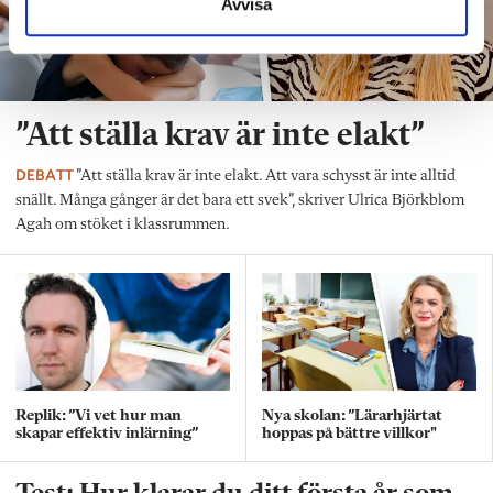
Avvisa
”Att ställa krav är inte elakt”
DEBATT
”Att ställa krav är inte elakt. Att vara schysst är inte alltid
snällt. Många gånger är det bara ett svek”, skriver Ulrica Björkblom
Agah om stöket i klassrummen.
Replik: ”Vi vet hur man
Nya skolan: ”Lärarhjärtat
skapar effektiv inlärning”
hoppas på bättre villkor"