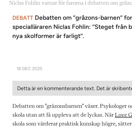
Niclas Fohlin varnar för farorna i debatten om grå
Debatten om ”gråzons-barnen” forts
DEBATT
specialläraren Niclas Fohlin: ”Steget från 
nya skolformer är farligt”.
18 DEC 2025
Detta är en kommenterande text. Det är skribente
Debatten om ”gråzonsbarnen” växer. Psykologer och
skola utan att få uppleva att de lyckas. När
Love 
skola som värderar praktisk kunskap högre, sätter 