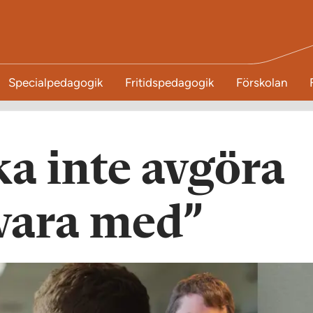
Specialpedagogik
Fritidspedagogik
Förskolan
ka inte avgöra
vara med”