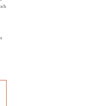
 och
ss