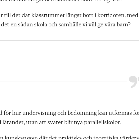
blir till det där klassrummet längst bort i korridoren, med
 det en sådan skola och samhälle vi vill ge våra barn?
d för hur undervisning och bedömning kan utformas fö
lärandet, utan att svaret blir nya parallellskolor.
en kunskapssyn där det praktiska och teoretiska värdera