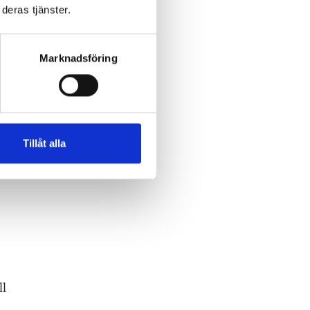
deras tjänster.
ras
Marknadsföring
m
e
Tillåt alla
ll