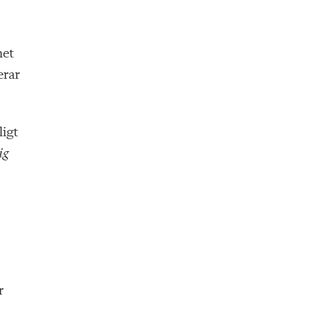
net
erar
ligt
ig
r