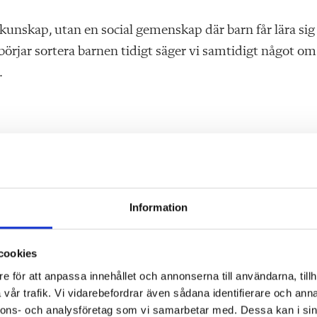
r kunskap, utan en social gemenskap där barn får lära sig
vi börjar sortera barnen tidigt säger vi samtidigt något om
.
å att bli upptäckt. Barn formas i relation till sin
r, stressen de lever med och tryggheten de har.
h just därför får vi lärare aldrig tappa tron på att vi ka
Information
 ger tid, bygger relationer och håller i när det skaver, så
arn.
cookies
e för att anpassa innehållet och annonserna till användarna, tillh
resultat till grund för sortering. Även moderna IQ-tester
vår trafik. Vi vidarebefordrar även sådana identifierare och anna
 en viss språk- och kulturmiljö.
nnons- och analysföretag som vi samarbetar med. Dessa kan i sin