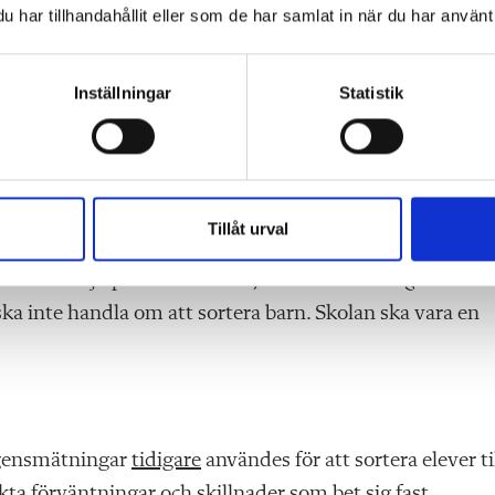
har tillhandahållit eller som de har samlat in när du har använt 
h livsvillkor, och vi vet också att testpoäng kan
föränd
Inställningar
Statistik
Då riskerar sorteringen i praktiken att handla mindre o
pp med, vilket språk de bär med sig och vilken kultur d
A- och B-lag utifrån bakgrund och föräldrarnas
Tillåt urval
ester kan hjälpa oss att förstå, men de får
aldrig
bli en
ka inte handla om att sortera barn. Skolan ska vara en
ligensmätningar
tidigare
användes för att sortera elever ti
nkta förväntningar och skillnader som bet sig fast.