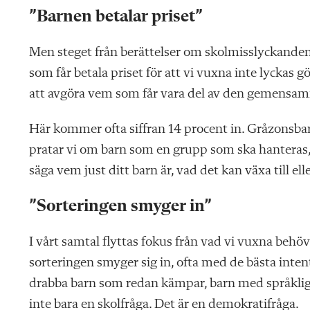
”Barnen betalar priset”
Men steget från berättelser om skolmisslyckanden 
som får betala priset för att vi vuxna inte lyckas gör
att avgöra vem som får vara del av den gemensa
Här kommer ofta siffran 14 procent in. Gråzonsbarn
pratar vi om barn som en grupp som ska hanteras, i 
säga vem just ditt barn är, vad det kan växa till ell
”Sorteringen smyger in”
I vårt samtal flyttas fokus från vad vi vuxna behöve
sorteringen smyger sig in, ofta med de bästa intent
drabba barn som redan kämpar, barn med språklig
inte bara en skolfråga. Det är en demokratifråga.