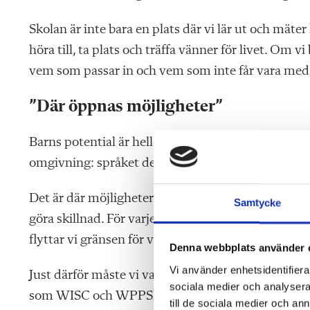
Skolan är inte bara en plats där vi lär ut och mäte
höra till, ta plats och träffa vänner för livet. Om 
vem som passar in och vem som inte får vara med
”Där öppnas möjligheter”
Barns potential är heller inte en siffra som väntar p
omgivning: språket de får, undervisningen de möte
Det är där möjligheter kan öppnas, eller stängas. Oc
Samtycke
göra skillnad. För varje gång vi skapar begriplighet,
flyttar vi gränsen för vad som blir möjligt för ett b
Denna webbplats använder 
Vi använder enhetsidentifierar
Just därför måste vi vara försiktiga när vi gör test
sociala medier och analysera 
som WISC och WPPSI är framtagna och normerade i
till de sociala medier och a