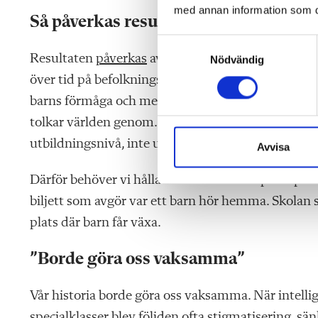
med annan information som du 
Så påverkas resultaten
S
Resultaten
påverkas
av språkbakgrund, skolvana oc
Nödvändig
a
m
över tid på befolkningsnivå när miljön förändras. 
t
barns förmåga och mer om vilka villkor de vuxit u
y
tolkar världen genom. Och plötsligt bygger vi ett 
c
utbildningsnivå, inte utifrån behov.
k
Avvisa
e
Därför behöver vi hålla fast vid en enkel princip: t
s
v
biljett som avgör var ett barn hör hemma. Skolan s
a
plats där barn får växa.
l
”Borde göra oss vaksamma”
Vår historia borde göra oss vaksamma. När intel
specialklasser blev följden ofta stigmatisering, sä