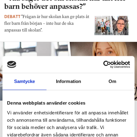
barn behöver anpassas?”
DEBATT
”Frågan är hur skolan kan ge plats åt
fler barn från början – inte hur de ska
anpassas till skolan”.
Samtycke
Information
Om
Denna webbplats använder cookies
”Att ställa krav är inte elakt”
Vi använder enhetsidentifierare för att anpassa innehållet
och annonserna till användarna, tillhandahålla funktioner
DEBATT
”Att ställa krav är inte elakt. Att vara schysst är inte alltid
för sociala medier och analysera vår trafik. Vi
snällt. Många gånger är det bara ett svek”, skriver Ulrica Björkblom
vidarebefordrar även sådana identifierare och annan
Agah om stöket i klassrummen.