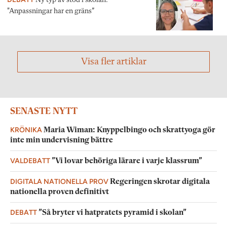
Ny typ av stöd i skolan:
"Anpassningar har en gräns”
Visa fler artiklar
SENASTE NYTT
KRÖNIKA
Maria Wiman: Knyppelbingo och skrattyoga gör
inte min undervisning bättre
VALDEBATT
”Vi lovar behöriga lärare i varje klassrum”
DIGITALA NATIONELLA PROV
Regeringen skrotar digitala
nationella proven definitivt
DEBATT
”Så bryter vi hatpratets pyramid i skolan”