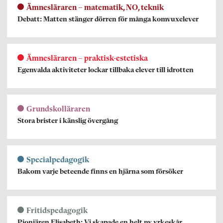
Ämnesläraren – matematik, NO, teknik
Debatt: Matten stänger dörren för många komvuxelever
Ämnesläraren – praktisk-estetiska
Egenvalda aktiviteter lockar tillbaka elever till idrotten
Grundskolläraren
Stora brister i känslig övergång
Specialpedagogik
Bakom varje beteende finns en hjärna som försöker
Fritidspedagogik
Pionjären Elisabeth: Vi skapade en helt ny yrkeskår