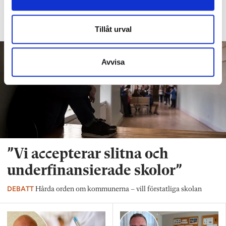
DEBATT
Så arbetar läraren för social och
emotionell kompetens
Tillåt urval
Avvisa
”Vi accepterar slitna och
underfinansierade skolor”
DEBATT
Hårda orden om kommunerna – vill förstatliga skolan