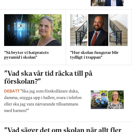
”Så bryter vi hatpratets
”Hur skolan fungerar blir
pyramid i skolan”
tydligt i trappan”
”Vad ska vår tid räcka till på
förskolan?”
DEBATT
”Ska jag som förskollärare duka,
damma, snygga upp i hallen, svara i telefon
eller ska jag vara närvarande tillsammans
med barnen?”
”Vad säger det om skolan när allt fler