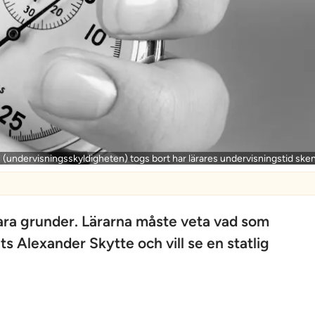
(undervisningsskyldigheten) togs bort har lärares undervisningstid sken
lara grunder. Lärarna måste veta vad som
s Alexander Skytte och vill se en statlig