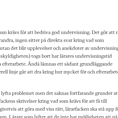
m krävs för att bedriva god undervisning. Det gör att 
randra, ingen sitter på direkta svar kring vad som
 utan det blir upplevelser och anekdoter av undervisnin
skyldigheten) togs bort har lärares undervisningstid
 och efterarbete. Ändå lämnas ett sådant grundläggande
ell linje går att dra kring hur mycket för och efterarbet
tt lyfta problemet men det saknas fortfarande grunder at
ackens skrivelser kring vad som krävs för att få till
ivetvis att göra med viss rätt, lärarfacken ska stå upp f
m. Lärare som lyfter att de inte har möjligheten att nå