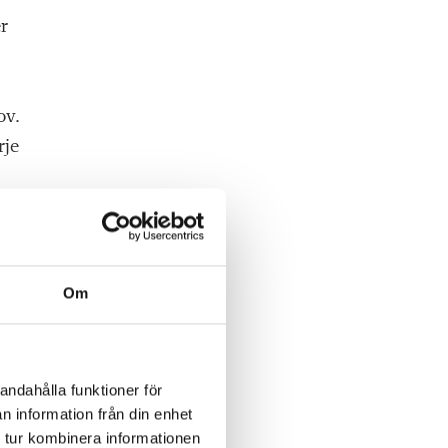
er
ov.
rje
s.
att
Om
ch
andahålla funktioner för
n information från din enhet
re
 tur kombinera informationen