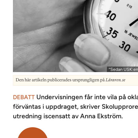
”Sedan USK:en 
Den här artikeln publicerades ursprungligen på
Läraren.se
Undervisningen får inte vila på ok
DEBATT
förväntas i uppdraget, skriver Skolupproret
utredning iscensatt av Anna Ekström.