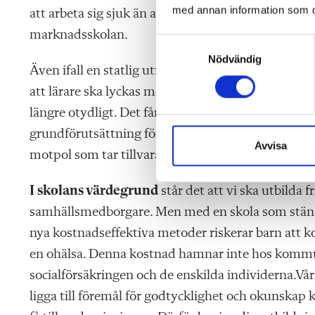
med annan information som du 
att arbeta sig sjuk än att sänka nivån. Det här är
marknadsskolan.
S
Nödvändig
a
Även ifall en statlig utredning skulle slå fast att d
m
att lärare ska lyckas med sitt uppdrag skulle en såd
t
y
längre otydligt. Det får inte vara så att undervisni
c
grundförutsättning för både huvudmän och lärare
k
Avvisa
motpol som tar tillvara på barns rätt till sin utbild
e
s
I skolans värdegrund
står det att vi ska utbilda 
v
a
samhällsmedborgare. Men med en skola som ständig
l
nya kostnadseffektiva metoder riskerar barn att 
en ohälsa. Denna kostnad hamnar inte hos kommu
socialförsäkringen och de enskilda individerna.Vår
ligga till föremål för godtycklighet och okunskap 