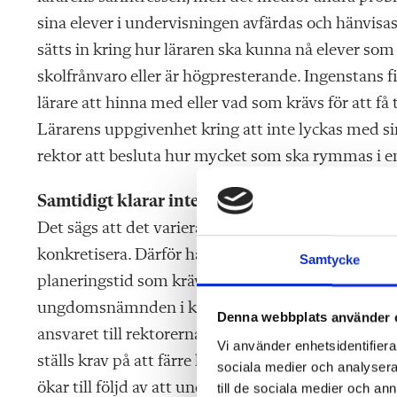
sina elever i undervisningen avfärdas och hänvisas i
sätts in kring hur läraren ska kunna nå elever som
skolfrånvaro eller är högpresterande. Ingenstans fi
lärare att hinna med eller vad som krävs för att få
Lärarens uppgivenhet kring att inte lyckas med sin
rektor att besluta hur mycket som ska rymmas i en 
Samtidigt klarar inte SKR
och lärarfacken av att 
Det sägs att det varierar från fall till fall, från skol
konkretisera. Därför har man valt att lämna fråg
Samtycke
planeringstid som krävs för att bedriva undervisning
ungdomsnämnden i kommunen vars största begränsn
Denna webbplats använder 
ansvaret till rektorerna som i sin tur fördelar ans
Vi använder enhetsidentifierar
ställs krav på att färre lärare ska göra mer. Unde
sociala medier och analysera 
ökar till följd av att undervisningen blir lidande. D
till de sociala medier och a