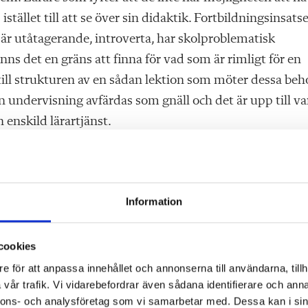
stället till att se över sin didaktik. Fortbildningsinsats
 är utåtagerande, introverta, har skolproblematisk
nns det en gräns att finna för vad som är rimligt för en
 till strukturen av en sådan lektion som möter dessa beh
 undervisning avfärdas som gnäll och det är upp till va
enskild lärartjänst.
få till konkreta skrivelser i läraravtal kring vad som kräv
a till skola, och är ett värde som inte är mätbart eller går 
an öppen och låta varje huvudman avgöra hur mycket
Information
. Följden blir allt för ofta att frågan landar hos barn o
ing är ekonomiska. Det lättaste blir att skicka ned
cookies
varet till lärarna. När den ekonomiska ramen blir snävare
e för att anpassa innehållet och annonserna till användarna, tillh
rvisningstiden ökar, kringuppgifter runt undervisningen
vår trafik. Vi vidarebefordrar även sådana identifierare och anna
etta brukar dock sällan lärare acceptera, utan väljer hell
nnons- och analysföretag som vi samarbetar med. Dessa kan i sin