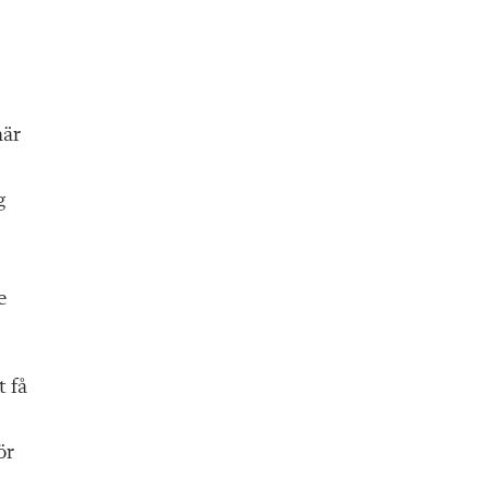
när
g
e
t få
ör