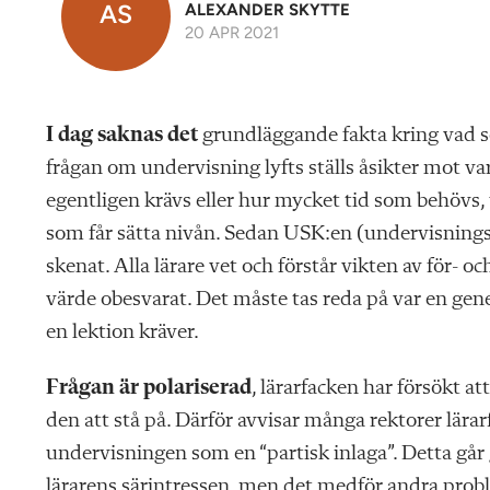
AS
ALEXANDER SKYTTE
20 APR 2021
I dag saknas det
grundläggande fakta kring vad so
frågan om undervisning lyfts ställs åsikter mot va
egentligen krävs eller hur mycket tid som behövs,
som får sätta nivån. Sedan USK:en (undervisnings
skenat. Alla lärare vet och förstår vikten av för-
värde obesvarat. Det måste tas reda på var en gener
en lektion kräver.
Frågan är polariserad
, lärarfacken har försökt a
den att stå på. Därför avvisar många rektorer lärarf
undervisningen som en “partisk inlaga”. Detta går g
lärarens särintressen, men det medför andra proble