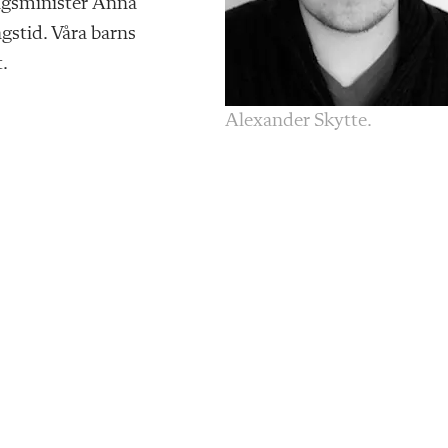
ningsminister Anna
gstid. Våra barns
t.
Alexander Skytte.