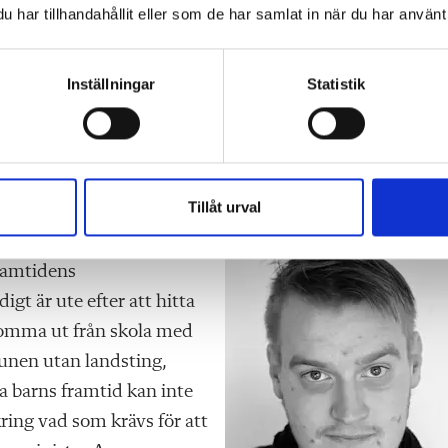
har tillhandahållit eller som de har samlat in när du har använt 
 en grundbult i problemet kring den svenska
Inställningar
Statistik
et inte går att sätta en konkret linje kring vad som krävs 
an fortfarande ge en bild svart på vitt. Då blir det inte
ngen i svensk skola vilar på oklara grunder. Det är en
 att veta vad som förväntas av uppdraget. Det behövs 
Tillåt urval
ning.
framtidens
t är ute efter att hitta
komma ut från skola med
nen utan landsting,
a barns framtid kan inte
kring vad som krävs för att