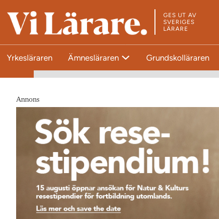
GES UT AV
T
SVERIGES
LÄRARE
i
l
Yrkesläraren
Ämnesläraren
Grundskolläraren
l
s
t
a
Annons
r
t
s
i
d
a
n