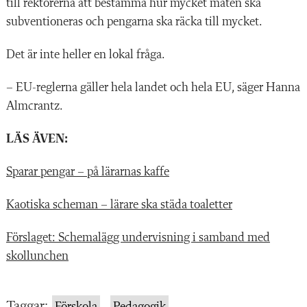
till rektorerna att bestämma hur mycket maten ska
subventioneras och pengarna ska räcka till mycket.
Det är inte heller en lokal fråga.
– EU-reglerna gäller hela landet och hela EU, säger Hanna
Almcrantz.
LÄS ÄVEN:
Sparar pengar – på lärarnas kaffe
Kaotiska scheman – lärare ska städa toaletter
Förslaget: Schemalägg undervisning i samband med
skollunchen
Taggar:
Förskola
Pedagogik