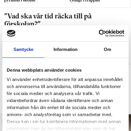
pyramid i skolan”
tydligt i trappan”
”Vad ska vår tid räcka till på
förskolan?”
DEBATT
”Ska jag som förskollärare duka,
damma, snygga upp i hallen, svara i telefon
eller ska jag vara närvarande tillsammans
Samtycke
Information
Om
med barnen?”
Denna webbplats använder cookies
”Vad säger det om skolan när allt fler
Vi använder enhetsidentifierare för att anpassa innehållet
barn behöver anpassas?”
och annonserna till användarna, tillhandahålla funktioner
DEBATT
”Frågan är hur skolan kan ge plats åt
för sociala medier och analysera vår trafik. Vi
fler barn från början – inte hur de ska
vidarebefordrar även sådana identifierare och annan
anpassas till skolan”.
information från din enhet till de sociala medier och
annons- och analysföretag som vi samarbetar med.
Dessa kan i sin tur kombinera informationen med annan
information som du har tillhandahållit eller som de har