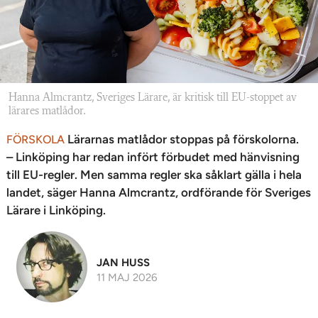
Hanna Almcrantz, Sveriges Lärare, är kritisk till EU-stoppet av
lärares matlådor.
Lärarnas matlådor stoppas på förskolorna.
FÖRSKOLA
– Linköping har redan infört förbudet med hänvisning
till EU-regler. Men samma regler ska såklart gälla i hela
landet, säger Hanna Almcrantz, ordförande för Sveriges
Lärare i Linköping.
JAN HUSS
11 MAJ 2026