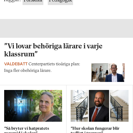
”Vi lovar behöriga lärare i varje
klassrum”
VALDEBATT
Centerpartiets tioåriga plan:
Inga fler obehöriga lärare.
”Så bryter vi hatpratets
”Hur skolan fungerar blir