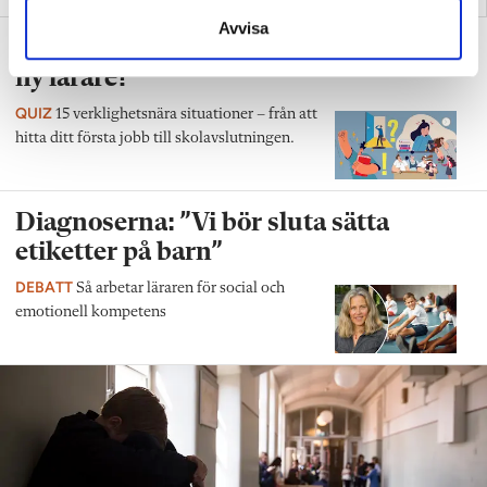
Avvisa
Test: Hur klarar du ditt första år som
ny lärare?
QUIZ
15 verklighetsnära situationer – från att
hitta ditt första jobb till skolavslutningen.
Diagnoserna: ”Vi bör sluta sätta
etiketter på barn”
DEBATT
Så arbetar läraren för social och
emotionell kompetens