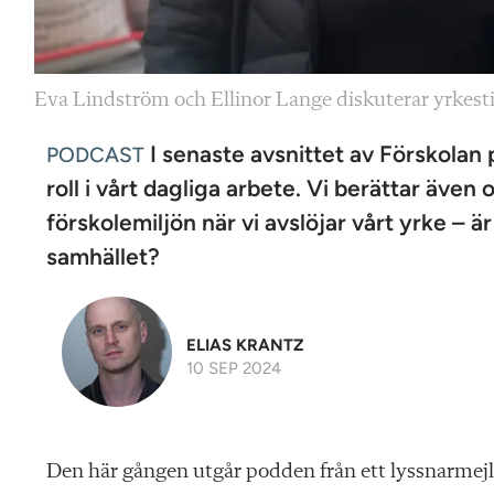
Eva Lindström och Ellinor Lange diskuterar yrkest
I senaste avsnittet av Förskolan p
PODCAST
roll i vårt dagliga arbete. Vi berättar även
förskolemiljön när vi avslöjar vårt yrke – är
samhället?
ELIAS KRANTZ
10 SEP 2024
Den här gången utgår podden från ett lyssnarmejl