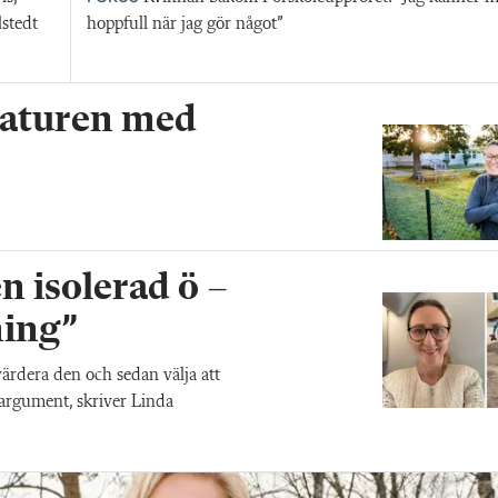
lstedt
hoppfull när jag gör något”
 naturen med
n isolerad ö –
ning”
värdera den och sedan välja att
a argument, skriver Linda