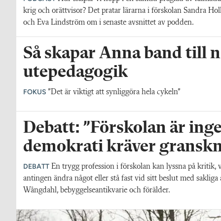
krig och orättvisor? Det pratar lärarna i förskolan Sandra Hol
och Eva Lindström om i senaste avsnittet av podden.
Så skapar Anna band till
utepedagogik
FOKUS
”Det är viktigt att synliggöra hela cykeln”
Debatt: ”Förskolan är inge
demokrati kräver gransk
DEBATT
En trygg profession i förskolan kan lyssna på kritik, 
antingen ändra något eller stå fast vid sitt beslut med saklig
Wångdahl, bebyggelseantikvarie och förälder.