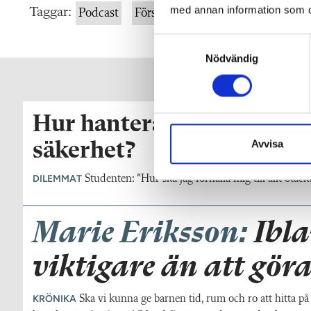
med annan information som du 
Taggar:
Podcast
Förskolan
S
Nödvändig
a
m
t
y
Hur hanterar jag ansvaret
c
k
Avvisa
säkerhet?
e
s
DILEMMAT
Studenten: ”Hur ska jag förhålla mig till allt otä
v
a
Marie Eriksson:
Ibla
l
viktigare än att göra
KRÖNIKA
Ska vi kunna ge barnen tid, rum och ro att hitta på 