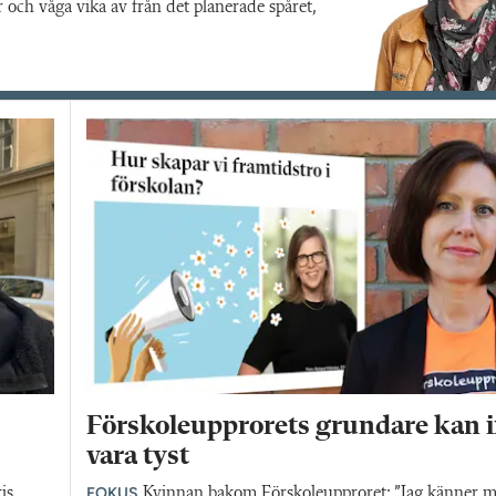
och våga vika av från det planerade spåret,
Förskoleupprorets grundare kan i
vara tyst
FOKUS
is,
Kvinnan bakom Förskoleupproret: ”Jag känner 