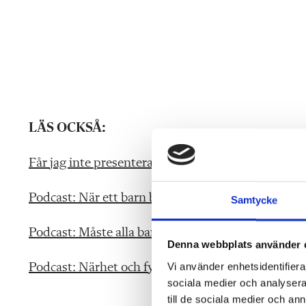
LÄS OCKSÅ:
Får jag inte presentera mig som förskollärare läng
Podcast: När ett barn behöver särskilt stöd
Samtycke
Podcast: Måste alla barn gå i förskolan?
Denna webbplats använder 
Vi använder enhetsidentifierar
Podcast: Närhet och fysisk kontakt – känslig fråga 
sociala medier och analysera 
till de sociala medier och a