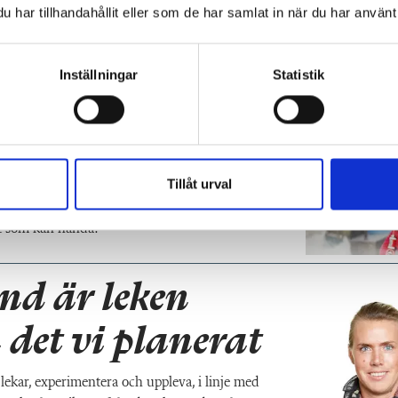
har tillhandahållit eller som de har samlat in när du har använt 
Inställningar
Statistik
 för barnens
Tillåt urval
ckt som kan hända?”
nd är leken
 det vi planerat
lekar, experimentera och uppleva, i linje med