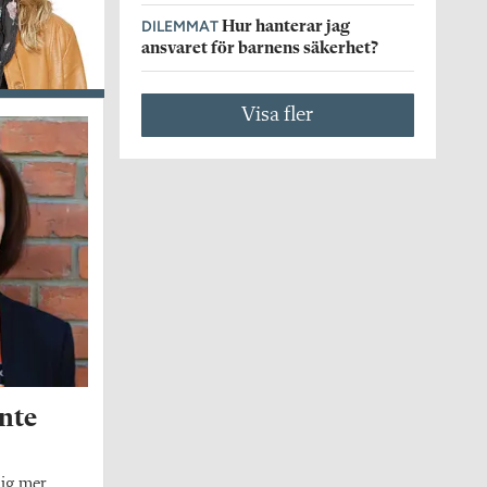
DILEMMAT
Hur hanterar jag
ansvaret för barnens säkerhet?
Visa fler
nte
mig mer