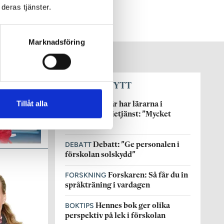
deras tjänster.
Marknadsföring
SENASTE NYTT
Tillåt alla
ARBETSTID
Här har lärarna i
förskolan ferietjänst: ”Mycket
bättre”
DEBATT
Debatt: ”Ge personalen i
förskolan solskydd”
FORSKNING
Forskaren: Så får du in
språkträning i vardagen
BOKTIPS
Hennes bok ger olika
perspektiv på lek i förskolan