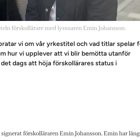
iteln förskollärare med lyssnaren Emin Johansson.
ratar vi om vår yrkestitel och vad titlar spelar f
 om hur vi upplever att vi blir bemötta utanför
 det dags att höja förskollärares status i
 signerat förskolläraren Emin Johansson. Emin har läng