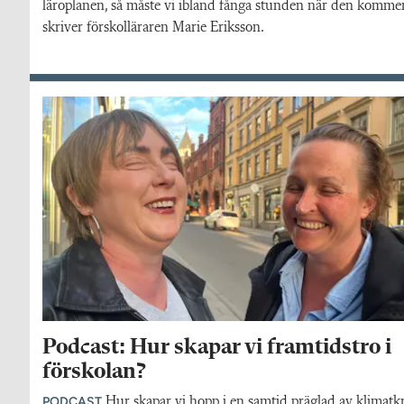
läroplanen, så måste vi ibland fånga stunden när den kommer 
skriver förskolläraren Marie Eriksson.
Podcast: Hur skapar vi framtidstro i
förskolan?
PODCAST
Hur skapar vi hopp i en samtid präglad av klimatkr