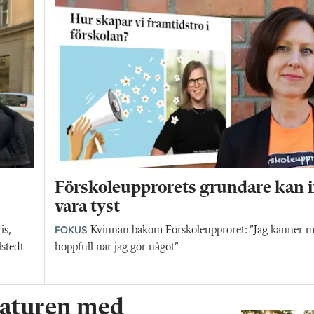
Förskoleupprorets grundare kan i
vara tyst
FOKUS
is,
Kvinnan bakom Förskoleupproret: ”Jag känner 
lstedt
hoppfull när jag gör något”
 naturen med