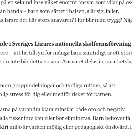
t på en sekund inse vilket enormt ansvar som vilar på oss
n hända – barn som sätter i halsen, slår sig, faller,
a lärare det här stora ansvaret? Hur blir man trygg? Nå
nde i Sveriges Lärares nationella skolformsförening
 oro – att ha tillsyn för många barn samtidigt är ett stor
t du inte bär detta ensam. Ansvaret delas inom arbetsla
nom gruppindelningar och tydliga rutiner, så att
lig stress för dig eller medför risker för barnen.
garna på varandra klara minskar både oro och negativ
alla risker inte kan eller bör elimineras. Barn behöver få
kfri miljö är varken möjlig eller pedagogiskt önskvärd. I