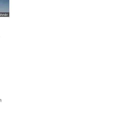
ohnér
,
n