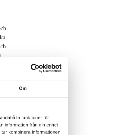
och
ska
och
n
Om
andahålla funktioner för
n information från din enhet
 tur kombinera informationen