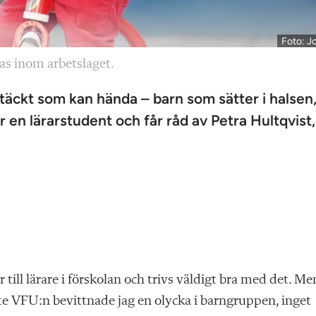
Foto: J
las inom arbetslaget.
t otäckt som kan hända – barn som sätter i halsen
r en lärarstudent och får råd av Petra Hultqvist,
 till lärare i förskolan och trivs väldigt bra med det. Me
ste VFU:n bevittnade jag en olycka i barngruppen, inget