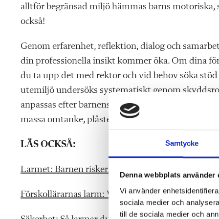
alltför begränsad miljö hämmas barns motoriska, soc
också!
Genom erfarenhet, reflektion, dialog och samarbete
din professionella insikt kommer öka. Om dina förut
du ta upp det med rektor och vid behov söka stöd
utemiljö undersöks systematiskt genom skyddsron
anpassas efter barnens ålder och mognad. Trots de
massa omtanke, plåster och kramar. Lycka till!
Samtycke
LÄS OCKSÅ:
Larmet: Barnen riskerar att skadas varje dag
Denna webbplats använder 
Vi använder enhetsidentifierar
Förskollärarnas larm: Vi klarar inte tillsynen av b
sociala medier och analysera 
till de sociala medier och a