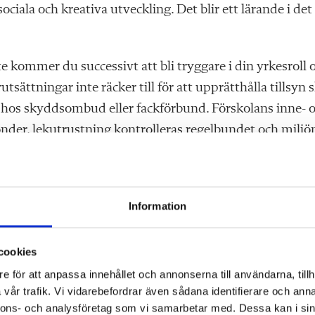
iala och kreativa utveckling. Det blir ett lärande i det
 kommer du successivt att bli tryggare i din yrkesroll 
sättningar inte räcker till för att upprätthålla tillsyn 
 hos skyddsombud eller fackförbund. Förskolans inne- 
der, lekutrustning kontrolleras regelbundet och miljö
tta kan olyckor inträffa och då tas de om hand med en
Information
cookies
e för att anpassa innehållet och annonserna till användarna, tillh
arnen
vår trafik. Vi vidarebefordrar även sådana identifierare och anna
nnons- och analysföretag som vi samarbetar med. Dessa kan i sin