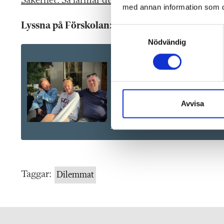
Säkerhet: Så larmar du om brister
med annan information som du 
Lyssna på Förskolan:
S
Nödvändig
a
m
t
y
c
k
Avvisa
e
s
v
a
l
Taggar:
Dilemmat