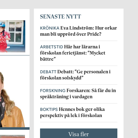
SENASTE NYTT
KRÖNIKA
Eva Lindström: Hur orkar
man bli upprörd över Pride?
ARBETSTID
Här har lärarna i
förskolan ferietjänst: ”Mycket
bättre”
DEBATT
Debatt: ”Ge personalen i
förskolan solskydd”
FORSKNING
Forskaren: Så får du in
språkträning i vardagen
BOKTIPS
Hennes bok ger olika
perspektiv på lek i förskolan
Visa fler