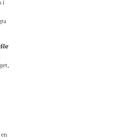
 i
gra
 för
t
get,
 en