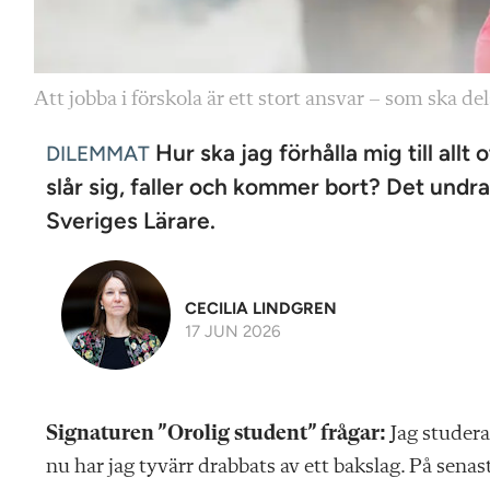
Att jobba i förskola är ett stort ansvar – som ska de
Hur ska jag förhålla mig till all
DILEMMAT
slår sig, faller och kommer bort? Det undra
Sveriges Lärare.
CECILIA LINDGREN
17 JUN 2026
Signaturen ”Orolig student” frågar:
Jag studerar
nu har jag tyvärr drabbats av ett bakslag. På sena