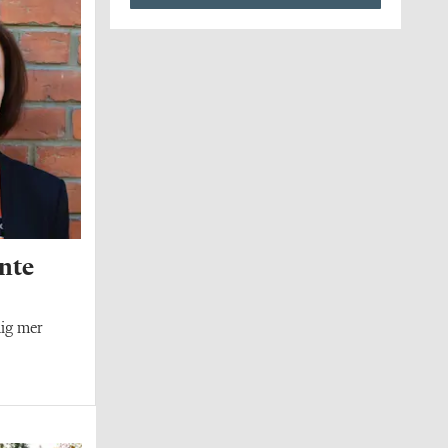
nte
mig mer