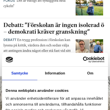
FOKUS
”Det är viktigt att synliggöra hela
cykeln”
Debatt: ”Förskolan är ingen isolerad ö
– demokrati kräver granskning”
DEBATT
En trygg profession i förskolan kan
lyssna på kritik, värdera den och sedan välja
att antingen ändra något eller stå fast vid sitt
beslut med sakliga argument, skriver Linda
Wångdahl, bebyggelseantikvarie och
förälder.
Samtycke
Information
Om
Denna webbplats använder cookies
Vi använder enhetsidentifierare för att anpassa innehållet
och annonserna till användarna, tillhandahålla funktioner