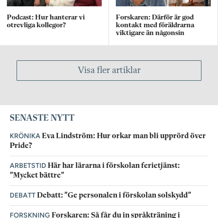
Podcast: Hur hanterar vi
Forskaren: Därför är god
otrevliga kollegor?
kontakt med föräldrarna
viktigare än någonsin
Visa fler artiklar
SENASTE NYTT
KRÖNIKA
Eva Lindström: Hur orkar man bli upprörd över
Pride?
ARBETSTID
Här har lärarna i förskolan ferietjänst:
”Mycket bättre”
DEBATT
Debatt: ”Ge personalen i förskolan solskydd”
FORSKNING
Forskaren: Så får du in språkträning i