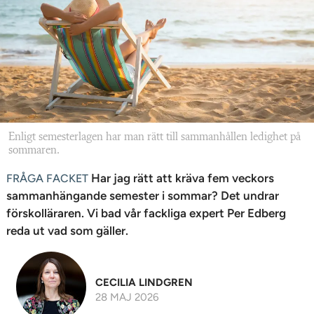
n
Enligt semesterlagen har man rätt till sammanhållen ledighet på
sommaren.
Har jag rätt att kräva fem veckors
FRÅGA FACKET
sammanhängande semester i sommar? Det undrar
förskolläraren. Vi bad vår fackliga expert Per Edberg
reda ut vad som gäller.
CECILIA LINDGREN
28 MAJ 2026