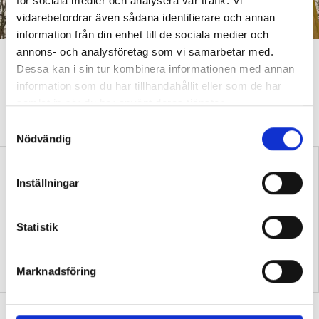
för sociala medier och analysera vår trafik. Vi
vidarebefordrar även sådana identifierare och annan
information från din enhet till de sociala medier och
annons- och analysföretag som vi samarbetar med.
De håller koll på stressen med
Dessa kan i sin tur kombinera informationen med annan
pulsmätningar
information som du har tillhandahållit eller som de har
samlat in när du har använt deras tjänster.
VÅR METOD
Mätningarna har lett till konkreta förbättringar av
S
arbetsmiljön.
Nödvändig
a
m
t
Inställningar
y
c
k
Statistik
e
Ny rapport:
Podcast: Hur nära får vi
s
Dokumentation i förskolan
vara barnens föräldrar?
Marknadsföring
träffar ofta fel
v
a
Forskarna: Ge musiken större plats i
l