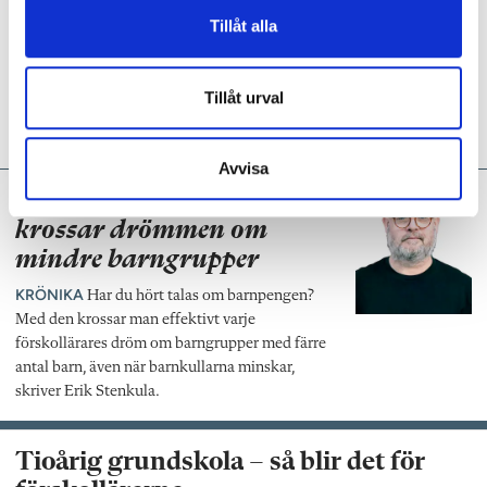
förskolan
Tillåt alla
LÄRARUTBILDNING
Pedagogikforskarna
Åsa Sahlée och Ylva Holmberg befarar att
Tillåt urval
musiken i förskolan utarmas då ämnet
krympt i lärarutbildningen.
Avvisa
Erik Stenkula:
Barnpengen
krossar drömmen om
mindre barngrupper
KRÖNIKA
Har du hört talas om barnpengen?
Med den krossar man effektivt varje
förskollärares dröm om barngrupper med färre
antal barn, även när barnkullarna minskar,
skriver Erik Stenkula.
Tioårig grundskola – så blir det för