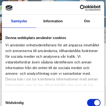
Samtycke
Information
Om
Denna webbplats använder cookies
Vi använder enhetsidentifierare för att anpassa innehållet
Förskolan
och annonserna till användarna, tillhandahålla funktioner
för sociala medier och analysera vår trafik. Vi
Kan jag kräva åtgärder mot för
vidarebefordrar även sådana identifierare och annan
hög ljudnivå?
information från din enhet till de sociala medier och
annons- och analysföretag som vi samarbetar med.
FRÅGA FACKET
Förskolläraren oroar sig över sin egen hörsel –
Dessa kan i sin tur kombinera informationen med annan
skyddsombudet svarar.
information som du har tillhandahållit eller som de har
samlat in när du har använt deras tjänster.
S
Nödvändig
a