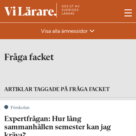
GES UT AV
T
SVERIGES
LÄRARE
M
i
e
l
Visa alla ämnessidor
n
l
y
s
t
Fråga facket
a
r
t
s
ARTIKLAR TAGGADE PÅ FRÅGA FACKET
i
d
Förskolan
a
Expertfrågan: Hur lång
n
sammanhållen semester kan jag
kräva?