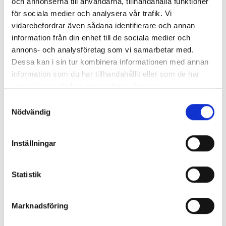
och annonserna till användarna, tillhandahålla funktioner
för sociala medier och analysera vår trafik. Vi
– En, två, tre, fyra, fem, säger Vidar och lägger ett finger
vidarebefordrar även sådana identifierare och annan
på varje.
information från din enhet till de sociala medier och
annons- och analysföretag som vi samarbetar med.
– Får ni ett finger på varje? Just det, du har en tumme
Dessa kan i sin tur kombinera informationen med annan
också, säger hon till ett av barnen som inte riktigt får till
information som du har tillhandahållit eller som de har
det med fingrarna.
samlat in när du har använt deras tjänster.
S
Ställer följdfrågor
Nödvändig
a
m
Hon fortsätter övningen med att gömma två kulor.
t
Inställningar
y
– Hur många blir kvar?
c
k
Statistik
– Åtta.
e
s
– Hur många har jag gömt då?
Marknadsföring
v
a