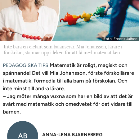
n
Foto: Fredrik Jalhed
Inte bara en elefant som balanserar. Mia Johansson, lärare i
förskolan, stannar upp i leken för att få med matematiken.
Matematik är roligt, magiskt och
PEDAGOGISKA TIPS
spännande! Det vill Mia Johansson, förste förskollärare
i matematik, förmedla till alla barn på förskolan. Och
inte minst till andra lärare.
– Jag möter många vuxna som har en bild av att det är
svårt med matematik och omedvetet för det vidare till
barnen.
AB
ANNA-LENA BJARNEBERG