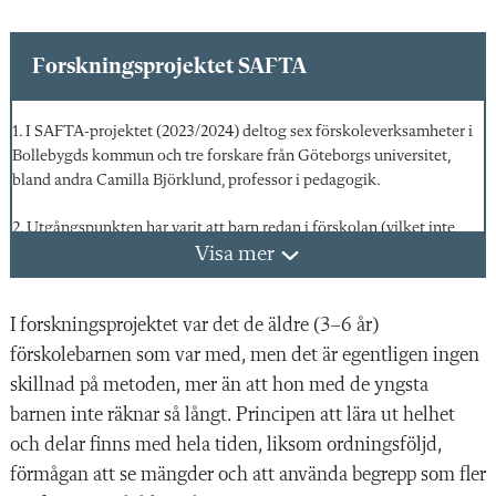
Forsknings­projektet SAFTA
1. I SAFTA-projektet (2023/2024) deltog sex förskoleverksamheter i
Bollebygds kommun och tre forskare från Göteborgs universitet,
bland andra Camilla Björklund, professor i pedagogik.
2. Utgångspunkten har varit att barn redan i förskolan (vilket inte
Visa mer
forskats så mycket på tidigare) ska utveckla hållbara matematiska
strategier som bygger på en god förståelse av talbegrepp och
räkneprinciper.
I forskningsprojektet var det de äldre (3–6 år)
3. Under året som projektet pågick på Nya Slättängsgårdens förskola
förskolebarnen som var med, men det är egentligen ingen
var matematikprojektet samtidigt det årets systematiska
skillnad på metoden, mer än att hon med de yngsta
kvalitetsarbete.
barnen inte räknar så långt. Principen att lära ut helhet
och delar finns med hela tiden, liksom ordningsföljd,
4. Forsknings-rapporten är ännu inte klar, men Mia Johansson har
redan fått höra från kollegor på lågstadiet att eleverna som tidigare
förmågan att se mängder och att använda begrepp som fler
varit med i projektet har en bättre taluppfattning och har börjat räkna