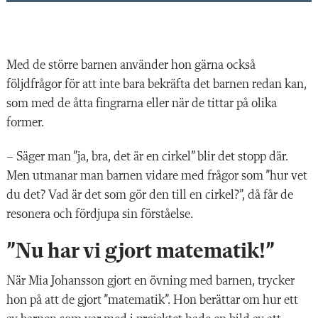
Tiomasken
Den består av tio kulor i två olika färger. När den smiter in under en
tygbit så bara åtta kulor syns, hur många har då gömt sig? Låt barnen
lägga fingrarna på också.
Med de större barnen använder hon gärna också
följdfrågor för att inte bara bekräfta det barnen redan kan,
Hoppa-hoppa-sången
som med de åtta fingrarna eller när de tittar på olika
former.
En lek som synliggör antal genom att förskolläraren är med och
hoppar och introducerar att olika antal händer och fötter ska vara i
golvet i samband med hoppandet. ”Hoppa på två” och ”hoppa på fyra”
– Säger man ”ja, bra, det är en cirkel” blir det stopp där.
kan förstärkas med att förskolläraren visar antalet med såväl fingrar
Men utmanar man barnen vidare med frågor som ”hur vet
som ord varje gång antalet förändras i leken.
du det? Vad är det som gör den till en cirkel?”, då får de
resonera och fördjupa sin förståelse.
Räknesånger
”Nu har vi gjort matematik!”
Använd leksaks-elefanter, stanna upp i leken och förstärk antalet
med fingrar och ord. Med de minsta barnen kan det räcka att gå till
två eller tre.
När Mia Johansson gjort en övning med barnen, trycker
hon på att de gjort ”matematik”. Hon berättar om hur ett
Lotto