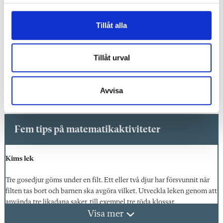
– Två.
l
När barnen ska lägga sina fingrar på de åtta kulorna
Tillåt alla
använder alla barnen olika konstellationer av sina fingrar.
Bara det blir en demonstration i hur lösningar kan vara
Tillåt urval
olika, även om det bara finns ett svar – något som
uppmuntrar barnen att fundera kring innebörden av vad
Avvisa
talet åtta betyder.
Fem tips på matematikaktiviteter
Kims lek
Tre gosedjur göms under en filt. Ett eller två djur har försvunnit när
filten tas bort och barnen ska avgöra vilket. Utveckla leken genom att
använda tre likadana saker, till exempel tre röda klossar.
Visa mer