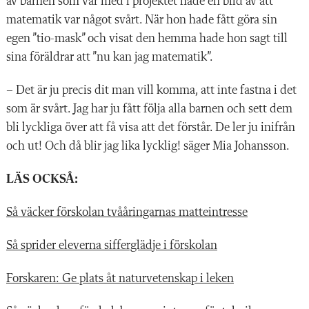
av barnen som var med i projektet hade en bild av att
matematik var något svårt. När hon hade fått göra sin
Använd en spelplan med tre rutor där den första har en prick, den
andra två och den tredje tre prickar.
Till det används spelkort i två
egen ”tio-mask” och visat den hemma hade hon sagt till
olika uppsättningar – med likadant antalsmönster som på spelplanen
sina föräldrar att ”nu kan jag matematik”.
och varierande antalsmönster. Sedan ska barnen hitta par genom att
söka lika antal prickar på spelkorten som på spelplanen. Genom att
– Det är ju precis dit man vill komma, att inte fastna i det
använda fingrarna och jämföra med antalet på spelplanen och
som är svårt. Jag har ju fått följa alla barnen och sett dem
spelkortet riktas barnens uppmärksamhet på vad som är lika/olika
bli lyckliga över att få visa att det förstår. De ler ju inifrån
och kan då urskilja kardinaliteten.
och ut! Och då blir jag lika lycklig! säger Mia Johansson.
LÄS OCKSÅ:
Så väcker förskolan tvååringarnas matteintresse
Så sprider eleverna sifferglädje i förskolan
Forskaren: Ge plats åt naturvetenskap i leken