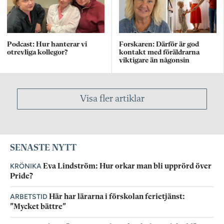
Podcast: Hur hanterar vi
Forskaren: Därför är god
otrevliga kollegor?
kontakt med föräldrarna
viktigare än någonsin
Visa fler artiklar
SENASTE NYTT
KRÖNIKA
Eva Lindström: Hur orkar man bli upprörd över
Pride?
ARBETSTID
Här har lärarna i förskolan ferietjänst:
”Mycket bättre”