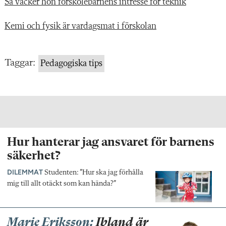
Så väcker hon förskolebarnens intresse för teknik
Kemi och fysik är vardagsmat i förskolan
Taggar:
Pedagogiska tips
Hur hanterar jag ansvaret för barnens
säkerhet?
DILEMMAT
Studenten: ”Hur ska jag förhålla
mig till allt otäckt som kan hända?”
Marie Eriksson:
Ibland är