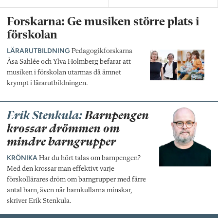
Forskarna: Ge musiken större plats i
förskolan
LÄRARUTBILDNING
Pedagogikforskarna
Åsa Sahlée och Ylva Holmberg befarar att
musiken i förskolan utarmas då ämnet
krympt i lärarutbildningen.
Erik Stenkula:
Barnpengen
krossar drömmen om
mindre barngrupper
KRÖNIKA
Har du hört talas om barnpengen?
Med den krossar man effektivt varje
förskollärares dröm om barngrupper med färre
antal barn, även när barnkullarna minskar,
skriver Erik Stenkula.