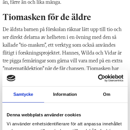
än, färre än och lika många.
på ett annat sätt.
Tiomasken för de äldre
5. Mia Johansson hoppas också på att snart få delta i ett nytt
forskningsprojekt som går ut på att sprida matematikmetoderna till
De äldsta barnen på förskolan räknar lätt upp till tio och
förskolor i hela landet.
ser direkt delarna av helheten i en övning med den så
kallade ”tio-masken”, ett verktyg som också användes
flitigt i forskningsprojektet. Hannes, Wilda och Vidar är
tre pigga femåringar som gärna vill vara med på en extra
”matematiklektion” när de får chansen. Tiomasken har
fem gröna och fem gula kulor. Mia Johansson gömmer
fem av dem under en tygbit.
Samtycke
Information
Om
– Hur många har jag gömt?
– Fem, svarar barnen.
Denna webbplats använder cookies
Vi använder enhetsidentifierare för att anpassa innehållet
– Hur visste ni att det var fem gömda?