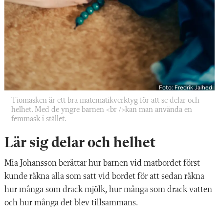
Foto: Fredrik Jalhed
Tiomasken är ett bra matematikverktyg för att se delar och
helhet. Med de yngre barnen <br />kan man använda en
femmask i stället.
Lär sig delar och helhet
Mia Johansson berättar hur barnen vid matbordet först
kunde räkna alla som satt vid bordet för att sedan räkna
hur många som drack mjölk, hur många som drack vatten
och hur många det blev tillsammans.